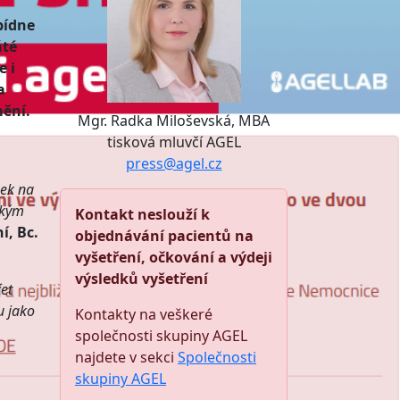
bídne
áté
e i
a
mění.
Mgr. Radka Miloševská, MBA
tisková mluvčí AGEL
press@agel.cz
nek na
ckým
Kontakt neslouží k
í, Bc.
objednávání pacientů na
vyšetření, očkování a výdeji
výsledků vyšetření
čet
u jako
Kontakty na veškeré
společnosti skupiny AGEL
najdete v sekci
Společnosti
skupiny AGEL