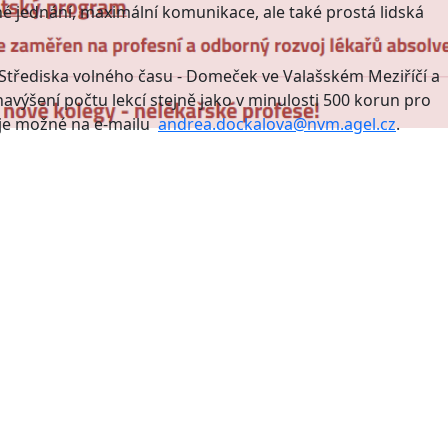
tné jednání, maximální komunikace, ale také prostá lidská
 Střediska volného času - Domeček ve Valašském Meziříčí a
navýšení počtu lekcí stejně jako v minulosti 500 korun pro
 je možné na e-mailu
andrea.dockalova@nvm.agel.cz
.