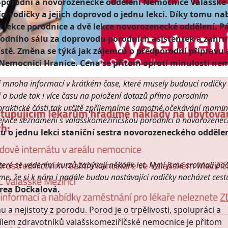
o-porodní a novorozenecké oddělení Nemocnice Valašské
cí rodičky a jejich doprovod o jednu lekci. Díky tomu na
ekce porodnice a dvě lekce novorozenecké oddělení. P
rodního sálu za doprovodu porodních asistentek a zahrn
tě. Změna se týká jak zájemců o předporodní přípravu 
v Nemocnici Hranice. Cena se přitom oproti minulosti ne
 mnoha informací v krátkém čase, které musely budoucí rodičky
í a bude tak i více času na položení dotazů přímo porodním
 praktické části tak určitě zpříjemníme samotné očekávání mami
ejvíce seznámeni s valašskomeziříčskou porodnicí a novorozene
u o jednu lekci staniční sestra novorozeneckého oddělen
teré se vedením kurzů zabývají několik let. Nyní jsme srovnali po
říme, že si k nám i nadále budou nastávající rodičky nacházet cest
drea Dočkalová.
a nejistoty z porodu. Porod je o trpělivosti, spolupráci a
Cílem zdravotníků valašskomeziříčské nemocnice je přitom