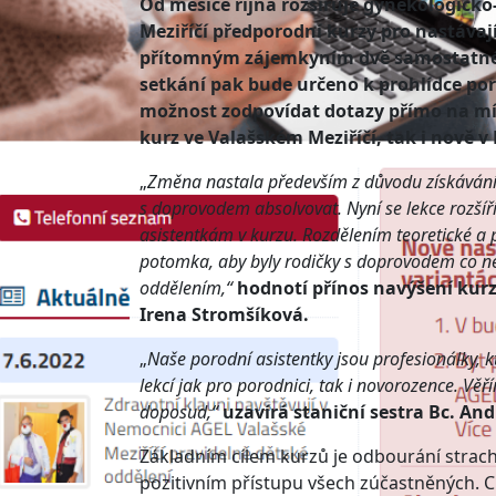
Od měsíce října rozšiřuje gynekologick
Meziříčí předporodní kurzy pro nastávají
přítomným zájemkyním dvě samostatné l
setkání pak bude určeno k prohlídce po
možnost zodpovídat dotazy přímo na mís
kurz ve Valašském Meziříčí, tak i nově 
„
Změna nastala především z důvodu získávání
s doprovodem absolvovat. Nyní se lekce rozšíř
asistentkám v kurzu. Rozdělením teoretické a
potomka, aby byly rodičky s doprovodem co n
oddělením,“
hodnotí přínos navýšení kurz
Irena Stromšíková.
„
Naše porodní asistentky jsou profesionálky, k
lekcí jak pro porodnici, tak i novorozence. Vě
doposud,“
uzavírá staniční sestra Bc. An
Základním cílem kurzů je odbourání strachu 
pozitivním přístupu všech zúčastněných. 