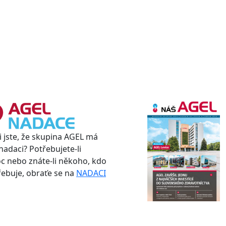
i jste, že skupina AGEL má
nadaci? Potřebujete-li
 nebo znáte-li někoho, kdo
třebuje, obraťe se na
NADACI