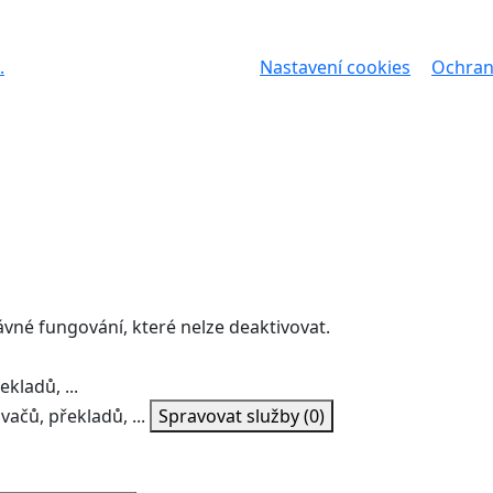
.
Nastavení cookies
Ochran
ávné fungování, které nelze deaktivovat.
kladů, ...
vačů, překladů, ...
Spravovat služby
(0)