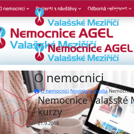
O nemocnici
O nemocnici
Novinky a média
Nemocnice 
Nemocnice Valašské M
kurzy
21.9.2018