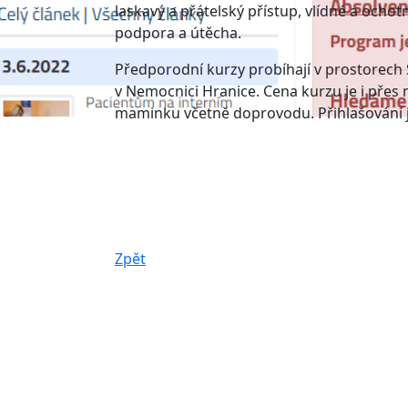
laskavý a přátelský přístup, vlídné a ocho
podpora a útěcha.
Předporodní kurzy probíhají v prostorech
v Nemocnici Hranice. Cena kurzu je i přes 
maminku včetně doprovodu. Přihlašování
Zpět