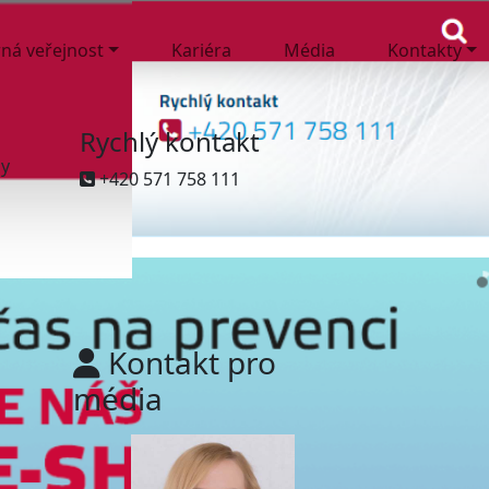
ná veřejnost
Kariéra
Média
Kontakty
Rychlý kontakt
ny
+420 571 758 111
Kontakt pro
média