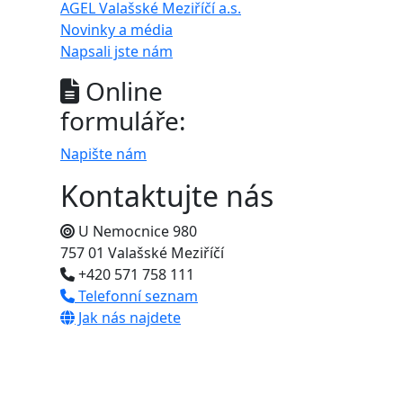
AGEL Valašské Meziříčí a.s.
Novinky a média
Napsali jste nám
Online
formuláře:
Napište nám
Kontaktujte nás
U Nemocnice 980
757 01 Valašské Meziříčí
+420 571 758 111
Telefonní seznam
Jak nás najdete