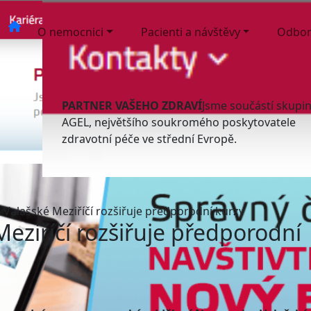
O nemocnici
Pacienti a návštěvy
Odbor
PARTNER VAŠEHO ZDRAVÍ
Jsme součástí skupi
AGEL, největšího soukromého poskytovatele
zdravotní péče ve střední Evropě.
Valašské Meziříčí rozšiřuje předporodní kurzy
eziříčí rozšiřuje předporodní