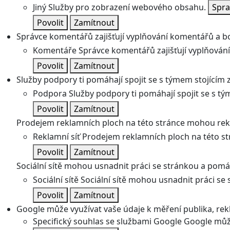
Jiný
Služby pro zobrazení webového obsahu.
Spra
Povolit
Zamítnout
Správce komentářů zajišťují vyplňování komentářů a boj
Komentáře
Správce komentářů zajišťují vyplňování
Povolit
Zamítnout
Služby podpory ti pomáhají spojit se s týmem stojícím z
Podpora
Služby podpory ti pomáhají spojit se s tý
Povolit
Zamítnout
Prodejem reklamních ploch na této stránce mohou rekl
Reklamní síť
Prodejem reklamních ploch na této st
Povolit
Zamítnout
Sociální sítě mohou usnadnit práci se stránkou a pomáha
Sociální sítě
Sociální sítě mohou usnadnit práci se 
Povolit
Zamítnout
Google může využívat vaše údaje k měření publika, re
Specifický souhlas se službami Google
Google může