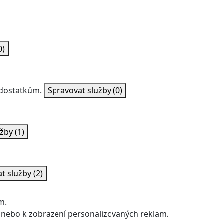
0)
nedostatkům.
Spravovat služby
(0)
užby
(1)
at služby
(2)
m.
 nebo k zobrazení personalizovaných reklam.