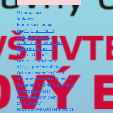
O nemocnici
Smlouvy
Identifikační údaje
Orgány společnosti
Vedení nemocnice
Zaměstnanci nemocnice
Historie nemocnice
Kvalita a bezpečí
Organizační schéma
Výzvy k podání nabídek
Ochrana osobních údajů
Oznamování (whistleblowing)
Oznámení o záměru přeměny
Kyberbezpečnost
Rozvoj elektronického
zdravotnictví
Nová budova LDN Nemocnice