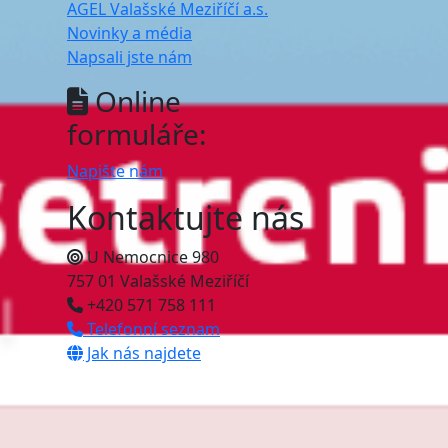
AGEL Valašské Meziříčí a.s.
Novinky a média
Napsali jste nám
Online
formuláře:
Napište nám
Kontaktujte nás
U Nemocnice 980
757 01 Valašské Meziříčí
+420 571 758 111
Telefonní seznam
Jak nás najdete