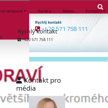
ná veřejnost
Kariéra
Média
Kontakty
Rychlý kontakt
ny
+420 571 758 111
Kontakt pro
média