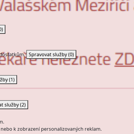
0)
nedostatkům.
Spravovat služby
(0)
užby
(1)
at služby
(2)
m.
 nebo k zobrazení personalizovaných reklam.