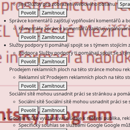
Jiný
Služby pro zobrazení webového obsahu.
Spra
Povolit
Zamítnout
Správce komentářů zajišťují vyplňování komentářů a boj
Komentáře
Správce komentářů zajišťují vyplňování
Povolit
Zamítnout
Služby podpory ti pomáhají spojit se s týmem stojícím z
Podpora
Služby podpory ti pomáhají spojit se s tý
Povolit
Zamítnout
Prodejem reklamních ploch na této stránce mohou rekl
Reklamní síť
Prodejem reklamních ploch na této st
Povolit
Zamítnout
Sociální sítě mohou usnadnit práci se stránkou a pomáha
Sociální sítě
Sociální sítě mohou usnadnit práci se 
Povolit
Zamítnout
Google může využívat vaše údaje k měření publika, re
Specifický souhlas se službami Google
Google může