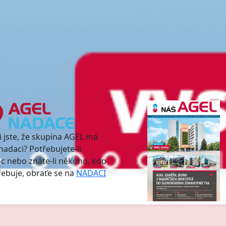
i jste, že skupina AGEL má
nadaci? Potřebujete-li
 nebo znáte-li někoho, kdo
třebuje, obraťe se na
NADACI