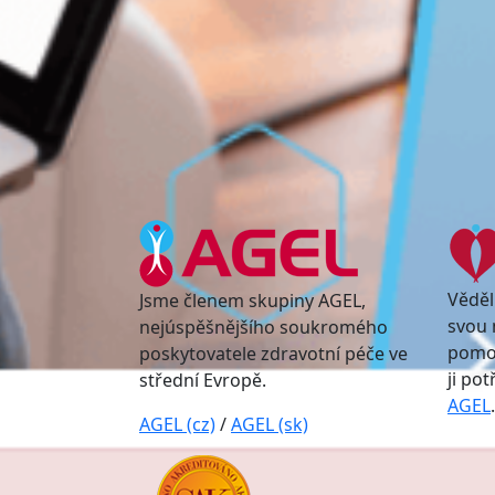
Věděl
Jsme členem skupiny AGEL,
svou 
nejúspěšnějšího soukromého
pomoc
poskytovatele zdravotní péče ve
ji po
střední Evropě.
AGEL
.
AGEL (cz)
/
AGEL (sk)