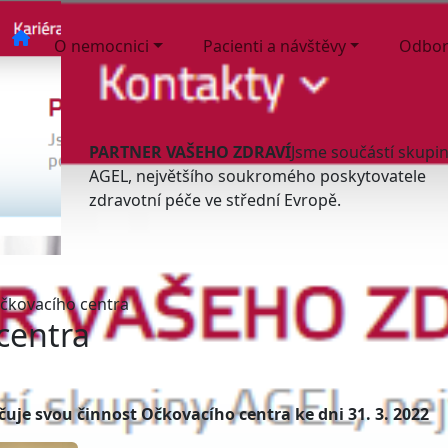
O nemocnici
Pacienti a návštěvy
Odbor
PARTNER VAŠEHO ZDRAVÍ
Jsme součástí skupi
AGEL, největšího soukromého poskytovatele
zdravotní péče ve střední Evropě.
čkovacího centra
centra
je svou činnost Očkovacího centra ke dni 31. 3. 2022