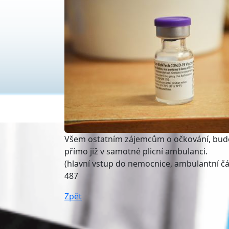
Všem ostatním zájemcům o očkování, bude 
přímo již v samotné plicní ambulanci.
(hlavní vstup do nemocnice, ambulantní čás
487
Zpět