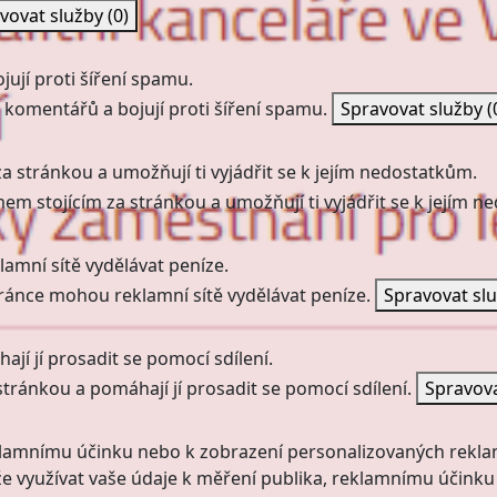
vovat služby
(0)
ují proti šíření spamu.
 komentářů a bojují proti šíření spamu.
Spravovat služby
(
a stránkou a umožňují ti vyjádřit se k jejím nedostatkům.
mem stojícím za stránkou a umožňují ti vyjádřit se k jejím 
amní sítě vydělávat peníze.
ránce mohou reklamní sítě vydělávat peníze.
Spravovat sl
jí jí prosadit se pomocí sdílení.
stránkou a pomáhají jí prosadit se pomocí sdílení.
Spravov
klamnímu účinku nebo k zobrazení personalizovaných rekla
 využívat vaše údaje k měření publika, reklamnímu účinku