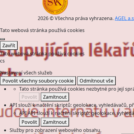
2026 © Všechna práva vyhrazena.
AGEL a.s
Tato webová stránka používá cookies
Zavřít
Tato webová stránka používá cookies
cs
Nastavení všech služeb
Povolit všechny soubory cookie
Odmítnout vše
Tato stránka používá cookies nezbytné pro její spr
Povolit
Zamítnout
API slouží k načtění skriptů: geolokace, vyhledávačů, pře
API
API slouží k načtění skriptů: geolokace, vyhledá
Povolit
Zamítnout
Služby pro zobrazení webového obsahu.