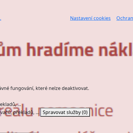
.
Nastavení cookies
Ochran
ávné fungování, které nelze deaktivovat.
kladů, ...
vačů, překladů, ...
Spravovat služby
(0)