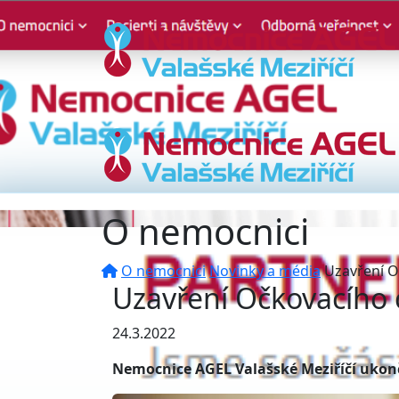
O nemocnici
O nemocnici
Novinky a média
Uzavření O
Uzavření Očkovacího 
24.3.2022
Nemocnice AGEL Valašské Meziříčí ukonču