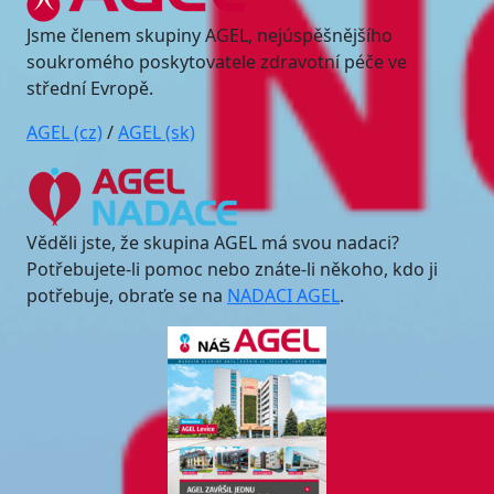
Jsme členem skupiny AGEL, nejúspěšnějšího
soukromého poskytovatele zdravotní péče ve
střední Evropě.
AGEL (cz)
/
AGEL (sk)
Věděli jste, že skupina AGEL má svou nadaci?
Potřebujete-li pomoc nebo znáte-li někoho, kdo ji
potřebuje, obraťe se na
NADACI AGEL
.