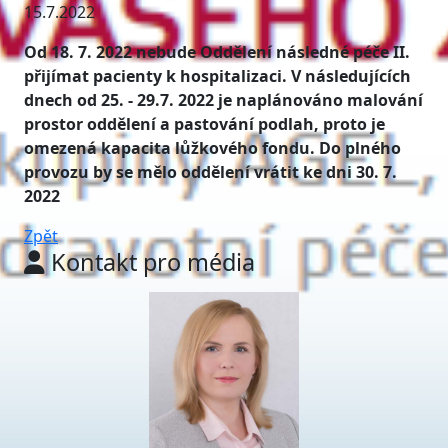
15.7.2022
Od 18. 7. 2022 nebude Oddělení následné péče II.
přijímat pacienty k hospitalizaci. V následujících
dnech od 25. - 29.7. 2022 je naplánováno malování
prostor oddělení a pastování podlah, proto je
omezená kapacita lůžkového fondu. Do plného
provozu by se mělo oddělení vrátit ke dni 30. 7.
2022
Zpět
Kontakt pro média