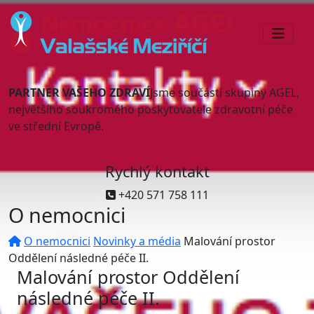
PARTNER VAŠEHO ZDRAVÍ
Jsme součástí skupiny AGEL,
největšího soukromého poskytovatele zdravotní péče
ve střední Evropě.
Rychlý kontakt
+420 571 758 111
O nemocnici
O nemocnici
Novinky a média
Malování prostor
Oddělení následné péče II.
Malování prostor Oddělení
následné péče II.