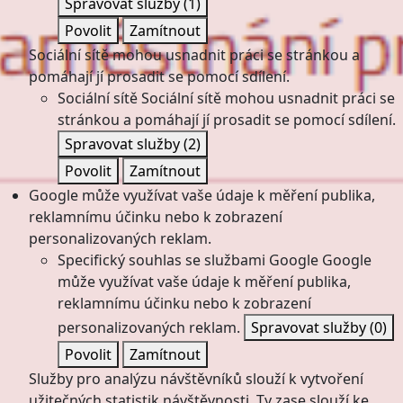
Spravovat služby
(1)
Povolit
Zamítnout
Sociální sítě mohou usnadnit práci se stránkou a
pomáhají jí prosadit se pomocí sdílení.
Sociální sítě
Sociální sítě mohou usnadnit práci se
stránkou a pomáhají jí prosadit se pomocí sdílení.
Spravovat služby
(2)
Povolit
Zamítnout
Google může využívat vaše údaje k měření publika,
reklamnímu účinku nebo k zobrazení
personalizovaných reklam.
Specifický souhlas se službami Google
Google
může využívat vaše údaje k měření publika,
reklamnímu účinku nebo k zobrazení
personalizovaných reklam.
Spravovat služby
(0)
Povolit
Zamítnout
Služby pro analýzu návštěvníků slouží k vytvoření
užitečných statistik návštěvnosti. Ty zase slouží ke