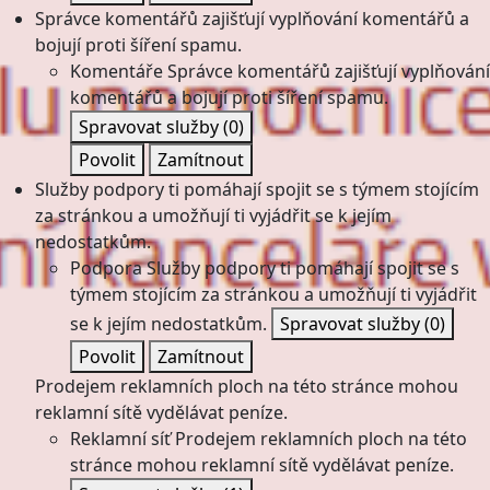
Správce komentářů zajišťují vyplňování komentářů a
bojují proti šíření spamu.
Komentáře
Správce komentářů zajišťují vyplňování
komentářů a bojují proti šíření spamu.
Spravovat služby
(0)
Povolit
Zamítnout
Služby podpory ti pomáhají spojit se s týmem stojícím
za stránkou a umožňují ti vyjádřit se k jejím
nedostatkům.
Podpora
Služby podpory ti pomáhají spojit se s
týmem stojícím za stránkou a umožňují ti vyjádřit
se k jejím nedostatkům.
Spravovat služby
(0)
Povolit
Zamítnout
Prodejem reklamních ploch na této stránce mohou
reklamní sítě vydělávat peníze.
Reklamní síť
Prodejem reklamních ploch na této
stránce mohou reklamní sítě vydělávat peníze.