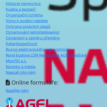
Historie nemocnice
Kvalita a bezpečí
Organizační schéma
Výzvy k podání nabídek
Ochrana osobních údajů
Oznamování (whistleblowing)
Oznámení o záměru přeměny
Kyberbezpečnost
Rozvoj elektronického zdravotnictví
Nová budova LDN Nemocnice AGEL Valašské
Meziříčí a.s.
Novinky a média
Napsali jste nám
Online formuláře:
Napište nám