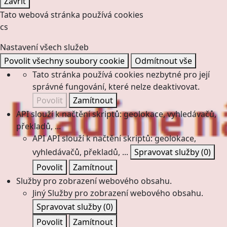
Zavřít
Tato webová stránka používá cookies
cs
Nastavení všech služeb
Povolit všechny soubory cookie
Odmítnout vše
Tato stránka používá cookies nezbytné pro její
správné fungování, které nelze deaktivovat.
Povolit
Zamítnout
API slouží k načtění skriptů: geolokace, vyhledávačů,
překladů, ...
API
API slouží k načtění skriptů: geolokace,
vyhledávačů, překladů, ...
Spravovat služby
(0)
Povolit
Zamítnout
Služby pro zobrazení webového obsahu.
Jiný
Služby pro zobrazení webového obsahu.
Spravovat služby
(0)
Povolit
Zamítnout