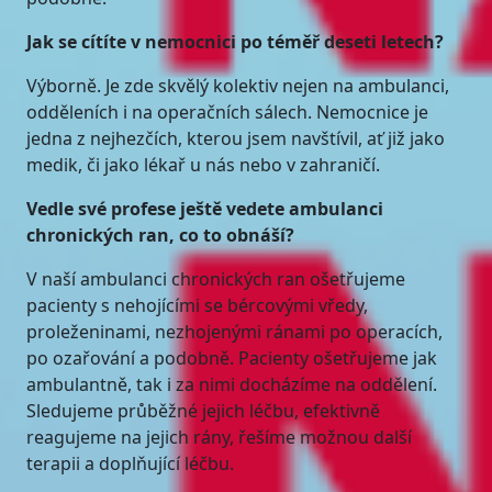
Jak se cítíte v nemocnici po téměř deseti letech?
Výborně. Je zde skvělý kolektiv nejen na ambulanci,
odděleních i na operačních sálech. Nemocnice je
jedna z nejhezčích, kterou jsem navštívil, ať již jako
medik, či jako lékař u nás nebo v zahraničí.
Vedle své profese ještě vedete ambulanci
chronických ran, co to obnáší?
V naší ambulanci chronických ran ošetřujeme
pacienty s nehojícími se bércovými vředy,
proleženinami, nezhojenými ránami po operacích,
po ozařování a podobně. Pacienty ošetřujeme jak
ambulantně, tak i za nimi docházíme na oddělení.
Sledujeme průběžné jejich léčbu, efektivně
reagujeme na jejich rány, řešíme možnou další
terapii a doplňující léčbu.