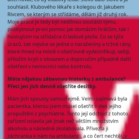
souhlasil. Klubového lékaře s kolegou dr. Jakubem
Rivcem, se kterým se střídáme, dělám již druhý rok.
Moje práce je tedy být nedílnou součástí týmu,
poskytnout první pomoc jak domácím hráčům, tak i
hostujícím na střídačce či ledové ploše. Co se týče
úrazů, tak nejvíce se jedná o naraženiny a tržné rány,
které ihned na místě v ošetřovně vydezinfikuji, sešiji,
přiložím krytí s obvazem a doporučím případně další
ošetření v nemocnici nebo kontrolu.
Máte nějakou zábavnou historku z ambulance?
Přeci jen jich denně ošetříte desítky.
Mám jich spousty samozřejmě. Velmi zajímavá byla
pacientka, kterou jsem musel ošetřit v den jejího
propuštění z psychiatrie. Tento její odchod z tohoto
zařízení oslavila jak jinak než větším množstvím
alkoholu a následně zkolabovala. Přivezla ji
záchranka k nám na ambulanci, a co čert nechtěl, v