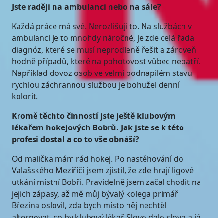
Jste raději na ambulanci nebo na sále?
Každá práce má své. Nerozlišuji to. Na službách v
ambulanci je to mnohdy náročné, je zde celá řada
diagnóz, které se musí neprodleně řešit a zároveň
hodně případů, které na pohotovost vůbec nepatří.
Například dovoz osob ve velmi podnapilém stavu
rychlou záchrannou službou je bohužel denní
kolorit.
Kromě těchto činností jste ještě klubovým
lékařem hokejových Bobrů. Jak jste se k této
profesi dostal a co to vše obnáší?
Od malička mám rád hokej. Po nastěhování do
Valašského Meziříčí jsem zjistil, že zde hrají ligové
utkání místní Bobři. Pravidelně jsem začal chodit na
jejich zápasy, až mě můj bývalý kolega primář
Březina oslovil, zda bych místo něj nechtěl
alternovat, co by klubový lékař. Slovo dalo slovo a já