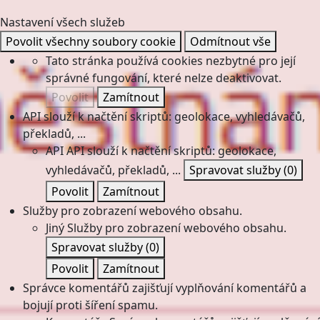
Nastavení všech služeb
Povolit všechny soubory cookie
Odmítnout vše
Tato stránka používá cookies nezbytné pro její
správné fungování, které nelze deaktivovat.
Povolit
Zamítnout
API slouží k načtění skriptů: geolokace, vyhledávačů,
překladů, ...
API
API slouží k načtění skriptů: geolokace,
vyhledávačů, překladů, ...
Spravovat služby
(0)
Povolit
Zamítnout
Služby pro zobrazení webového obsahu.
Jiný
Služby pro zobrazení webového obsahu.
Spravovat služby
(0)
Povolit
Zamítnout
Správce komentářů zajišťují vyplňování komentářů a
bojují proti šíření spamu.