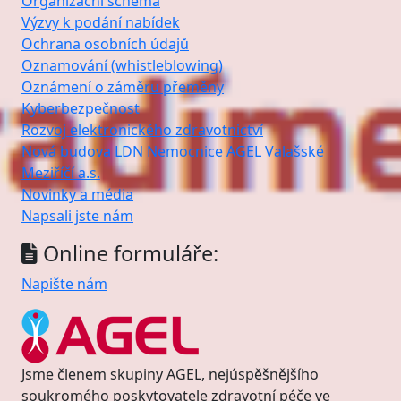
Organizační schéma
Výzvy k podání nabídek
Ochrana osobních údajů
Oznamování (whistleblowing)
Oznámení o záměru přeměny
Kyberbezpečnost
Rozvoj elektronického zdravotnictví
Nová budova LDN Nemocnice AGEL Valašské
Meziříčí a.s.
Novinky a média
Napsali jste nám
Online formuláře:
Napište nám
Jsme členem skupiny AGEL, nejúspěšnějšího
soukromého poskytovatele zdravotní péče ve