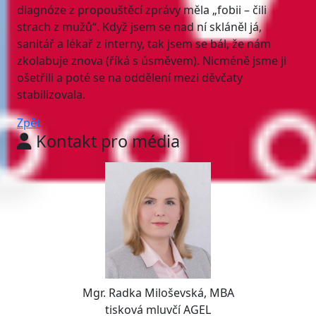
diagnóze z propouštěcí zprávy měla „fobii – čili
strach z mužů“. Když jsem se nad ní skláněl já,
sanitář a lékař z interny, tak jsem se bál, že nám
zkolabuje znova (říká s úsměvem). Nicméně jsme ji
ošetřili a poté se na oddělení mezi děvčaty
stabilizovala.
Zpět
Kontakt pro média
Mgr. Radka Miloševská, MBA
tisková mluvčí AGEL