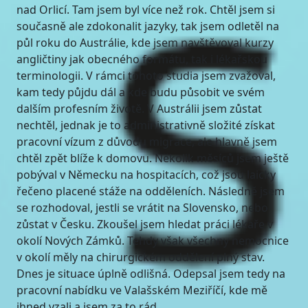
nad Orlicí. Tam jsem byl více než rok. Chtěl jsem si
současně ale zdokonalit jazyky, tak jsem odletěl na
půl roku do Austrálie, kde jsem navštěvoval kurzy
angličtiny jak obecného formátu, tak i lékařskou
terminologii. V rámci tohoto studia jsem zvažoval,
kam tedy půjdu dál a kde budu působit ve svém
dalším profesním životě. V Austrálii jsem zůstat
nechtěl, jednak je to administrativně složité získat
pracovní vízum z důvodu migrace, ale hlavně jsem
chtěl zpět blíže k domovu. Několik měsíců jsem ještě
pobýval v Německu na hospitacích, což jsou laicky
řečeno placené stáže na odděleních. Následně jsem
se rozhodoval, jestli se vrátit na Slovensko, nebo
zůstat v Česku. Zkoušel jsem hledat práci lékaře v
okolí Nových Zámků. Tehdy však všechny nemocnice
v okolí měly na chirurgickém oddělení plný stav.
Dnes je situace úplně odlišná. Odepsal jsem tedy na
pracovní nabídku ve Valašském Meziříčí, kde mě
ihned vzali a jsem za to rád.