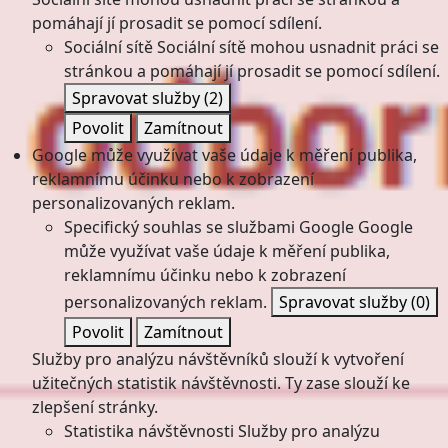
pomáhají jí prosadit se pomocí sdílení.
Sociální sítě
Sociální sítě mohou usnadnit práci se
stránkou a pomáhají jí prosadit se pomocí sdílení.
Spravovat služby
(2)
Povolit
Zamítnout
Google může využívat vaše údaje k měření publika,
reklamnímu účinku nebo k zobrazení
personalizovaných reklam.
Specifický souhlas se službami Google
Google
může využívat vaše údaje k měření publika,
reklamnímu účinku nebo k zobrazení
personalizovaných reklam.
Spravovat služby
(0)
Povolit
Zamítnout
Služby pro analýzu návštěvníků slouží k vytvoření
užitečných statistik návštěvnosti. Ty zase slouží ke
zlepšení stránky.
Statistika návštěvnosti
Služby pro analýzu