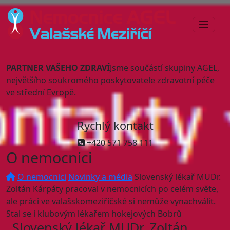
PARTNER VAŠEHO ZDRAVÍ
Jsme součástí skupiny AGEL,
největšího soukromého poskytovatele zdravotní péče
ve střední Evropě.
Rychlý kontakt
+420 571 758 111
O nemocnici
O nemocnici
Novinky a média
Slovenský lékař MUDr.
Zoltán Kárpáty pracoval v nemocnicích po celém světe,
ale práci ve valašskomeziříčské si nemůže vynachválit.
Stal se i klubovým lékařem hokejových Bobrů
Slovenský lékař MUDr. Zoltán