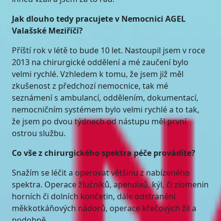
Jak dlouho tedy pracujete v Nemocnici AGEL
Valašské Meziříčí?
Příští rok v létě to bude 10 let. Nastoupil jsem v roce
2013 na chirurgické oddělení a mé zaučení bylo
velmi rychlé. Vzhledem k tomu, že jsem již měl
zkušenost z předchozí nemocnice, tak mé
seznámení s ambulancí, oddělením, dokumentací,
nemocničním systémem bylo velmi rychlé a to tak,
že jsem po dvou týdnech od nástupu měl první
ostrou službu.
Co vše z chirurgického spektra péče provádíte?
Snažím se léčit a operovat většinu z nabízeného
spektra. Operace žlučníků, apendixů, kýl, či zlomenin
horních či dolních končetin, dále odstranění
měkkotkáňových nádorů, operace křečových žil a
podobně.