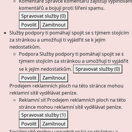
Komentáře
Správce komentářů zajišťují vyplňování
komentářů a bojují proti šíření spamu.
Spravovat služby
(0)
Povolit
Zamítnout
Služby podpory ti pomáhají spojit se s týmem stojícím
za stránkou a umožňují ti vyjádřit se k jejím
nedostatkům.
Podpora
Služby podpory ti pomáhají spojit se s
týmem stojícím za stránkou a umožňují ti vyjádřit
se k jejím nedostatkům.
Spravovat služby
(0)
Povolit
Zamítnout
Prodejem reklamních ploch na této stránce mohou
reklamní sítě vydělávat peníze.
Reklamní síť
Prodejem reklamních ploch na této
stránce mohou reklamní sítě vydělávat peníze.
Spravovat služby
(1)
Povolit
Zamítnout
Sociální sítě mohou usnadnit práci se stránkou a