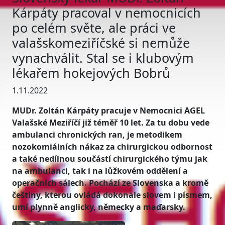
Kárpáty pracoval v nemocnicích
po celém světe, ale práci ve
valašskomeziříčské si nemůže
vynachválit. Stal se i klubovým
lékařem hokejových Bobrů
1.11.2022
MUDr. Zoltán Kárpáty pracuje v Nemocnici AGEL
Valašské Meziříčí již téměř 10 let. Za tu dobu vede
ambulanci chronických ran, je metodikem
nozokomiálních nákaz za chirurgickou odbornost
a také nedílnou součástí chirurgického týmu jak
na ambulanci, tak i na lůžkovém oddělení a
operačních sálech. Pochází ze Slovenska a kromě
češtiny, kterou ovládá dokonale slovem i písmem,
umí plynně anglicky, německy a maďarsky.