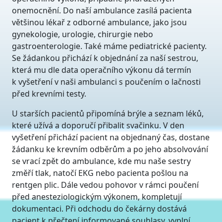
onemocnění. Do naší ambulance zasílá pacienta
většinou lékař z odborné ambulance, jako jsou
gynekologie, urologie, chirurgie nebo
gastroenterologie. Také máme pediatrické pacienty.
Se žádankou přichází k objednání za naší sestrou,
která mu dle data operačního výkonu dá termín
k vyšetření v naši ambulanci s poučením o lačnosti
před krevními testy.
U starších pacientů připomíná brýle a seznam léků,
které užívá a doporučí přibalit svačinku. V den
vyšetření přichází pacient na objednaný čas, dostane
žádanku ke krevním odběrům a po jeho absolvování
se vrací zpět do ambulance, kde mu naše sestry
změří tlak, natočí EKG nebo pacienta pošlou na
rentgen plic. Dále vedou pohovor v rámci poučení
před anesteziologickým výkonem, kompletují
dokumentaci. Při odchodu do čekárny dostává
pacient k přečtení informované souhlasy, vyplní