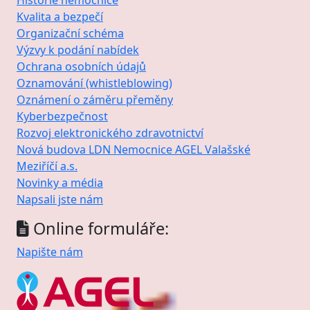
Historie nemocnice
Kvalita a bezpečí
Organizační schéma
Výzvy k podání nabídek
Ochrana osobních údajů
Oznamování (whistleblowing)
Oznámení o záměru přeměny
Kyberbezpečnost
Rozvoj elektronického zdravotnictví
Nová budova LDN Nemocnice AGEL Valašské
Meziříčí a.s.
Novinky a média
Napsali jste nám
Online formuláře:
Napište nám