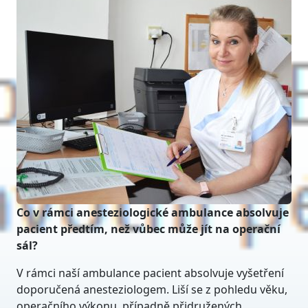
Co v rámci anesteziologické ambulance absolvuje
pacient předtím, než vůbec může jít na operační
sál?
V rámci naší ambulance pacient absolvuje vyšetření
doporučená anesteziologem. Liší se z pohledu věku,
operačního výkonu, případně přidružených