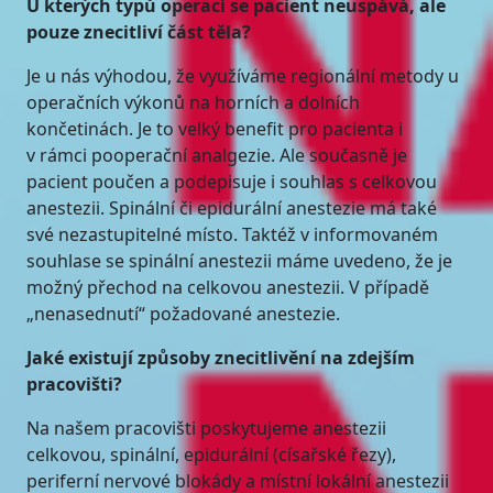
U kterých typů operací se pacient neuspává, ale
pouze znecitliví část těla?
Je u nás výhodou, že využíváme regionální metody u
operačních výkonů na horních a dolních
končetinách. Je to velký benefit pro pacienta i
v rámci pooperační analgezie. Ale současně je
pacient poučen a podepisuje i souhlas s celkovou
anestezii. Spinální či epidurální anestezie má také
své nezastupitelné místo. Taktéž v informovaném
souhlase se spinální anestezii máme uvedeno, že je
možný přechod na celkovou anestezii. V případě
„nenasednutí“ požadované anestezie.
Jaké existují způsoby znecitlivění na zdejším
pracovišti?
Na našem pracovišti poskytujeme anestezii
celkovou, spinální, epidurální (císařské řezy),
periferní nervové blokády a místní lokální anestezii