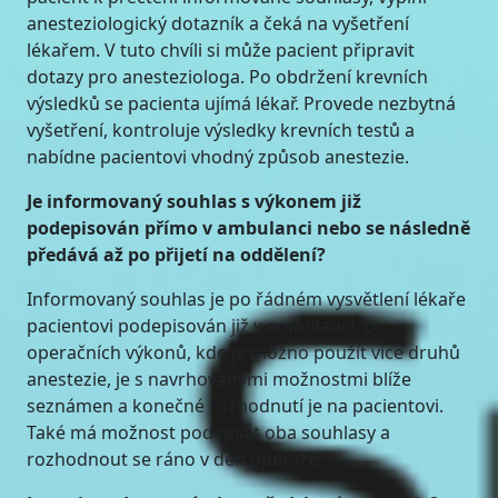
anesteziologický dotazník a čeká na vyšetření
lékařem. V tuto chvíli si může pacient připravit
dotazy pro anesteziologa. Po obdržení krevních
výsledků se pacienta ujímá lékař. Provede nezbytná
vyšetření, kontroluje výsledky krevních testů a
nabídne pacientovi vhodný způsob anestezie.
Je informovaný souhlas s výkonem již
podepisován přímo v ambulanci nebo se následně
předává až po přijetí na oddělení?
Informovaný souhlas je po řádném vysvětlení lékaře
pacientovi podepisován již v ambulanci. U
operačních výkonů, kde je možno použít více druhů
anestezie, je s navrhovanými možnostmi blíže
seznámen a konečné rozhodnutí je na pacientovi.
Také má možnost podepsat oba souhlasy a
rozhodnout se ráno v den operace.