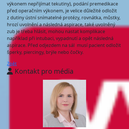
výkonem nepřijímat tekutiny), podání premedikace
před operačním výkonem, je velice důležité odložit
z dutiny ústní snímatelné protézy, rovnátka, můstky,
hrozí uvolnění a následná aspirace, také uvolněný
zub je třeba hlásit, mohou nastat komplikace
například při intubaci, vypadnutí a opět následná
aspirace. Před odjezdem na sál musí pacient odložit
šperky, piercingy, brýle nebo čočky.
Zpět
Kontakt pro média