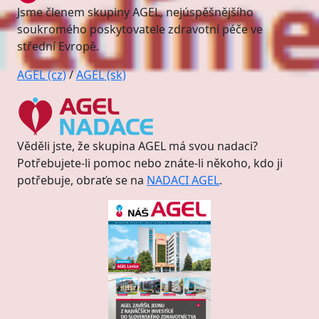
Jsme členem skupiny AGEL, nejúspěšnějšího
soukromého poskytovatele zdravotní péče ve
střední Evropě.
AGEL (cz)
/
AGEL (sk)
Věděli jste, že skupina AGEL má svou nadaci?
Potřebujete-li pomoc nebo znáte-li někoho, kdo ji
potřebuje, obraťe se na
NADACI AGEL
.