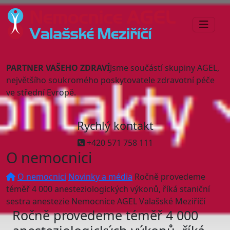
PARTNER VAŠEHO ZDRAVÍ
Jsme součástí skupiny AGEL,
největšího soukromého poskytovatele zdravotní péče
ve střední Evropě.
Rychlý kontakt
+420 571 758 111
O nemocnici
O nemocnici
Novinky a média
Ročně provedeme
téměř 4 000 anesteziologických výkonů, říká staniční
sestra anestezie Nemocnice AGEL Valašské Meziříčí
Ročně provedeme téměř 4 000