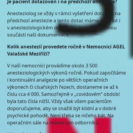
Je pacient dotazován i na předchozí anestezie?
Anesteziolog se vždy v rámci vyšetření dotazuje na
předchozí anestezie a tento dotaz máme zahrnut i
v anesteziologickém dotazníku, který je nedílnou
součástí naší dokumentace.
Kolik anestezií provedete ročně v Nemocnici AGEL
Valašské Meziříčí?
V naší nemocnici provádíme okolo 3 500
anesteziologických výkonů ročně. Pokud započítáme
i kontinuální analgezie po větších operačních
výkonech či císařských řezech, dostaneme se až k
číslu cca 4 000. Samozřejmě v „covidovém“ období
byla tato čísla nižší. Vždy však všem pacientům
doporučujeme, aby se snažili být klidní a v dobré
psychické pohodě. Není třeba se ničeho bát. Na
operačním sále na máme tým odborníků.