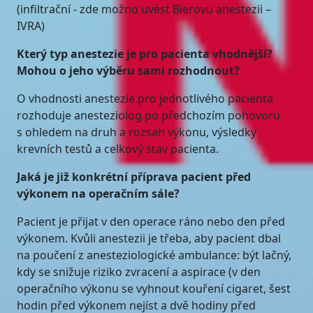
(infiltrační - zde možno uvést Bierovu anestezii –
IVRA)
Který typ anestezie je pro pacienta vhodnější?
Mohou o jeho výběru sami rozhodnout?
O vhodnosti anestezie pro jednotlivého pacienta
rozhoduje anesteziolog po předchozím pohovoru
s ohledem na druh a rozsah výkonu, výsledky
krevních testů a celkový stav pacienta.
Jaká je již konkrétní příprava pacient před
výkonem na operačním sále?
Pacient je přijat v den operace ráno nebo den před
výkonem. Kvůli anestezii je třeba, aby pacient dbal
na poučení z anesteziologické ambulance: být lačný,
kdy se snižuje riziko zvracení a aspirace (v den
operačního výkonu se vyhnout kouření cigaret, šest
hodin před výkonem nejíst a dvě hodiny před