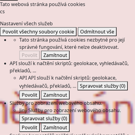
Tato webová stránka používá cookies
cs
Nastavení všech služeb
Povolit všechny soubory cookie
Odmítnout vše
Tato stránka používá cookies nezbytné pro její
správné fungování, které nelze deaktivovat.
Povolit
Zamítnout
API slouží k načtění skriptů: geolokace, vyhledávačů,
překladů, ...
API
API slouží k načtění skriptů: geolokace,
vyhledávačů, překladů, ...
Spravovat služby
(0)
Povolit
Zamítnout
Služby pro zobrazení webového obsahu.
Jiný
Služby pro zobrazení webového obsahu.
Spravovat služby
(0)
Povolit
Zamítnout