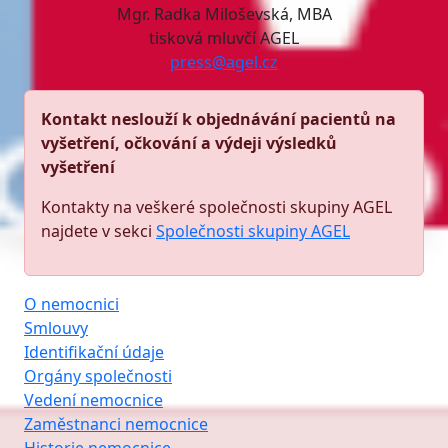
Mgr. Radka Miloševská, MBA
tisková mluvčí AGEL
press@agel.cz
Kontakt neslouží k objednávání pacientů na
vyšetření, očkování a výdeji výsledků
vyšetření
Kontakty na veškeré společnosti skupiny AGEL
najdete v sekci
Společnosti skupiny AGEL
O nemocnici
Smlouvy
Identifikační údaje
Orgány společnosti
Vedení nemocnice
Zaměstnanci nemocnice