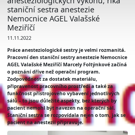
anesteziologických výkonů, říká
staniční sestra anestezie
Nemocnice AGEL Valašské
Meziříčí
11.11.2022
Práce anesteziologické sestry je velmi rozmanitá.
Pracovní den staniční sestry anestezie Nemocnice
AGEL Valašské Meziříčí Marcely Foltýnkové začíná
o poznání dříve než operační program.
Zodpovědnost za dostatek materiálu,
připravenost pracovního prostředí a také za
funkčnost přístrojového vybavení jednotlivých
sálů – to jsou důležité aspekty, bez kterých by
pacient nemohl být navezen na operační sál.
Staniční sestra se rozpovídala nejen o tom, jak se
pacient na anestezii připravuje.