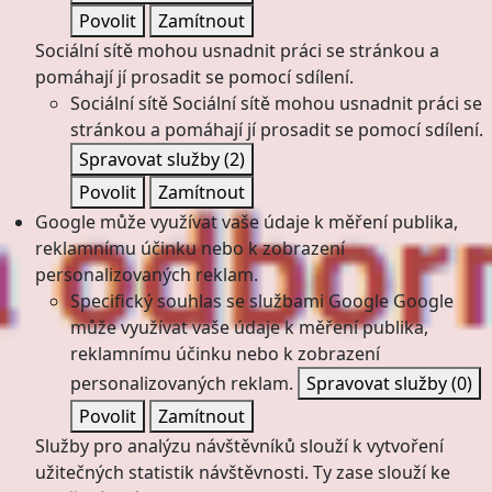
Povolit
Zamítnout
Sociální sítě mohou usnadnit práci se stránkou a
pomáhají jí prosadit se pomocí sdílení.
Sociální sítě
Sociální sítě mohou usnadnit práci se
stránkou a pomáhají jí prosadit se pomocí sdílení.
Spravovat služby
(2)
Povolit
Zamítnout
Google může využívat vaše údaje k měření publika,
reklamnímu účinku nebo k zobrazení
personalizovaných reklam.
Specifický souhlas se službami Google
Google
může využívat vaše údaje k měření publika,
reklamnímu účinku nebo k zobrazení
personalizovaných reklam.
Spravovat služby
(0)
Povolit
Zamítnout
Služby pro analýzu návštěvníků slouží k vytvoření
užitečných statistik návštěvnosti. Ty zase slouží ke