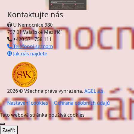
Kontaktujte nás
U Nemocnice 980
757 01 Valašské Meziříčí
+420 571 758 111
Telefonní seznam
Jak nás najdete
2026 © Všechna práva vyhrazena.
AGEL a.s.
Nastavení cookies
Ochrana osobních údajů
Tato webová stránka používá cookies
Zavřít