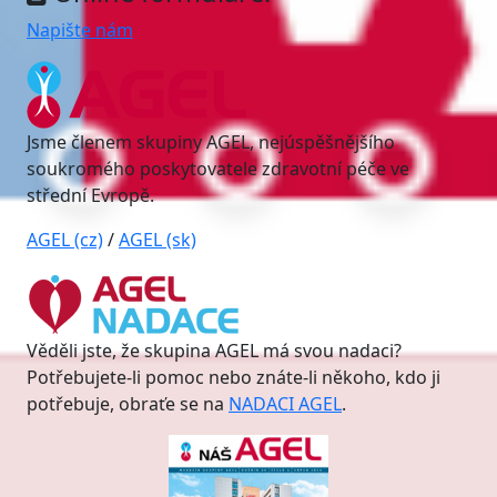
Napište nám
Jsme členem skupiny AGEL, nejúspěšnějšího
soukromého poskytovatele zdravotní péče ve
střední Evropě.
AGEL (cz)
/
AGEL (sk)
Věděli jste, že skupina AGEL má svou nadaci?
Potřebujete-li pomoc nebo znáte-li někoho, kdo ji
potřebuje, obraťe se na
NADACI AGEL
.