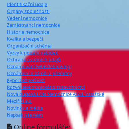
Identifikační údaje
Orgány společnosti
Vedení nemocnice
Zaměstnanci nemocnice
Historie nemocnice
Kvalita a bezpečí
Organizační schéma
Výzvy k podání nabídek
Ochrana osobních údajů
Oznamování (whistleblowing)
Oznámení o záměru přeměny
Kyberbezpečnost
Rozvoj elektronického zdravotnictví
Nová budova LDN Nemocnice AGEL Valašské
Meziříčí a.s.
Novinky a média
Napsali jste nám
Online formuláře: