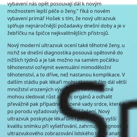
vybavení nás opět posouvají dál k novým
možnostem lepší péče o ženy," říká o novém
vybavení primář Hošek s tím, že nový ultrazvuk
splňuje nejnáročnější požadavky dnešní doby a je v
žebříčku na špičce nejkvalitnějších přístrojů.
Nový moderní ultrazvuk ocení také těhotné ženy, u
nichž se dnešní diagnostika posouvá opětovně do
nižších týdnů a je tak možno na samém počátku
těhotenství ozřejmit eventuální mimoděložní
těhotenství, a to dříve, než nastanou komplikace. V
dalším stádiu pak lékaři mohu stanovit čím dál větší
množství vrozených vývojových vad. Následně
mohou sledovat růst a vývoj orgánů a odhalit
převážně pak případné vrozené vady srdce, které by
po porodu vyžadovaly operační řešení. Nový
ultrazvuk poskytuje lékařům i pacientkám vyšší
kvalitu snímku při vyšetřování, zahrnuje diagnostiku
ultrazvukového zobrazování lidského těla a analýzu