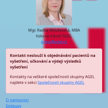
Mgr. Radka Miloševská, MBA
tisková mluvčí AGEL
press@agel.cz
Kontakt neslouží k objednávání pacientů na
vyšetření, očkování a výdeji výsledků
vyšetření
Kontakty na veškeré společnosti skupiny AGEL
najdete v sekci
Společnosti skupiny AGEL
O nemocnici
Smlouvy