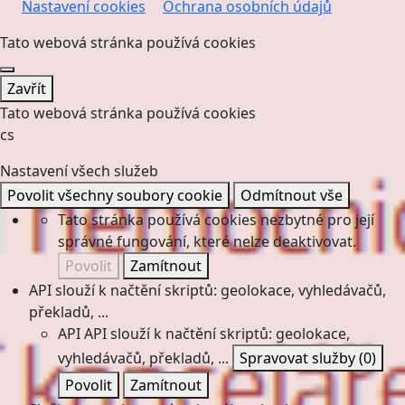
Nastavení cookies
Ochrana osobních údajů
Tato webová stránka používá cookies
Zavřít
Tato webová stránka používá cookies
cs
Nastavení všech služeb
Povolit všechny soubory cookie
Odmítnout vše
Tato stránka používá cookies nezbytné pro její
správné fungování, které nelze deaktivovat.
Povolit
Zamítnout
API slouží k načtění skriptů: geolokace, vyhledávačů,
překladů, ...
API
API slouží k načtění skriptů: geolokace,
vyhledávačů, překladů, ...
Spravovat služby
(0)
Povolit
Zamítnout