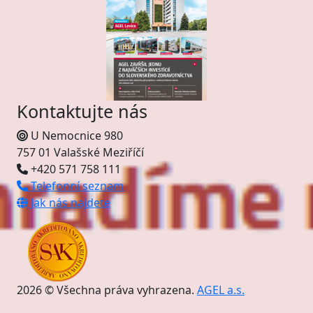
Kontaktujte nás
U Nemocnice 980
757 01 Valašské Meziříčí
+420 571 758 111
Telefonní seznam
Jak nás najdete
2026 © Všechna práva vyhrazena.
AGEL a.s.