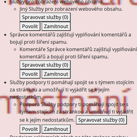
Služby pro zobrazení webového obsahu.
Jiný
Služby pro zobrazení webového obsahu.
Spravovat služby
(0)
Povolit
Zamítnout
Správce komentářů zajišťují vyplňování komentářů a
bojují proti šíření spamu.
Komentáře
Správce komentářů zajišťují vyplňování
komentářů a bojují proti šíření spamu.
Spravovat služby
(0)
Povolit
Zamítnout
Služby podpory ti pomáhají spojit se s týmem stojícím
za stránkou a umožňují ti vyjádřit se k jejím
nedostatkům.
Podpora
Služby podpory ti pomáhají spojit se s
týmem stojícím za stránkou a umožňují ti vyjádřit
se k jejím nedostatkům.
Spravovat služby
(0)
Povolit
Zamítnout