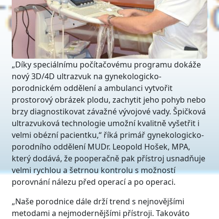
„Díky speciálnímu počítačovému programu dokáže
nový 3D/4D ultrazvuk na gynekologicko-
porodnickém oddělení a ambulanci vytvořit
prostorový obrázek plodu, zachytit jeho pohyb nebo
brzy diagnostikovat závažné vývojové vady. Špičková
ultrazvuková technologie umožní kvalitně vyšetřit i
velmi obézní pacientku,“ říká primář gynekologicko-
porodního oddělení MUDr. Leopold Hošek, MPA,
který dodává, že pooperačně pak přístroj usnadňuje
velmi rychlou a šetrnou kontrolu s možností
porovnání nálezu před operací a po operaci.
„Naše porodnice dále drží trend s nejnovějšími
metodami a nejmodernějšími přístroji. Takováto