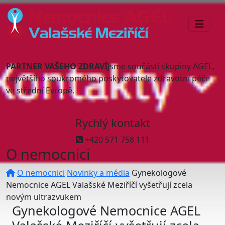
PARTNER VAŠEHO ZDRAVÍ
Jsme součástí skupiny AGEL,
největšího soukromého poskytovatele zdravotní péče
ve střední Evropě.
Rychlý kontakt
+420 571 758 111
O nemocnici
O nemocnici
Novinky a média
Gynekologové
Nemocnice AGEL Valašské Meziříčí vyšetřují zcela
novým ultrazvukem
Gynekologové Nemocnice AGEL