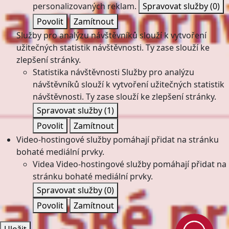
personalizovaných reklam.
Spravovat služby
(0)
Povolit
Zamítnout
Služby pro analýzu návštěvníků slouží k vytvoření
užitečných statistik návštěvnosti. Ty zase slouží ke
zlepšení stránky.
Statistika návštěvnosti
Služby pro analýzu
návštěvníků slouží k vytvoření užitečných statistik
návštěvnosti. Ty zase slouží ke zlepšení stránky.
Spravovat služby
(1)
Povolit
Zamítnout
Video-hostingové služby pomáhají přidat na stránku
bohaté mediální prvky.
Videa
Video-hostingové služby pomáhají přidat na
stránku bohaté mediální prvky.
Spravovat služby
(0)
Povolit
Zamítnout