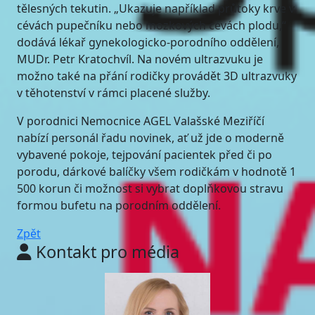
tělesných tekutin. „Ukazuje například průtoky krve v
cévách pupečníku nebo mozkových cévách plodu,“
dodává lékař gynekologicko-porodního oddělení,
MUDr. Petr Kratochvíl. Na novém ultrazvuku je
možno také na přání rodičky provádět 3D ultrazvuky
v těhotenství v rámci placené služby.
V porodnici Nemocnice AGEL Valašské Meziříčí
nabízí personál řadu novinek, ať už jde o moderně
vybavené pokoje, tejpování pacientek před či po
porodu, dárkové balíčky všem rodičkám v hodnotě 1
500 korun či možnost si vybrat doplňkovou stravu
formou bufetu na porodním oddělení.
Zpět
Kontakt pro média