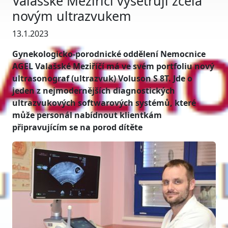
Valašské Meziříčí vyšetřují zcela
novým ultrazvukem
13.1.2023
Gynekologicko-porodnické oddělení Nemocnice
AGEL Valašské Meziříčí má ve svém portfoliu nový
ultrasonograf (ultrazvuk) Voluson S 8T. Jde o
jeden z nejmodernějších diagnostických
ultrazvukových softwarových systémů, které
může personál nabídnout klientkám
připravujícím se na porod dítěte