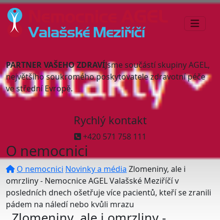
PARTNER VAŠEHO ZDRAVÍ
Jsme součástí skupiny AGEL,
největšího soukromého poskytovatele zdravotní péče
ve střední Evropě.
Rychlý kontakt
+420 571 758 111
O nemocnici
O nemocnici
Novinky a média
Zlomeniny, ale i
omrzliny - Nemocnice AGEL Valašské Meziříčí v
posledních dnech ošetřuje více pacientů, kteří se zranili
pádem na náledí nebo kvůli mrazu
Zlomeniny, ale i omrzliny -