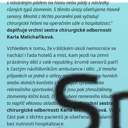
s následným pádem na hlavu nebo pády s následky
různých typů zlomenin. S těmito úrazy ošetřujeme hlavně
seniory. Mnohá z těchto poranění pak vyžadují
chirurgické řešení na operačním sále a hospitalizaci
,“
doplňuje vrchní sestra chirurgické odbornosti
Karla Melichaříková.
Vzhledem k tomu, že v blízkém okolí nemocnice se
nachází i řada hotelů a míst, kam jezdí na zimní
prázdniny děti z celé republiky, kromě seniorů patří
k častým návštěvníkům ambulance i děti. „
V mnoha
případech se jedná o otřesy mozku a zlomeniny horních
anebo dolních končetin z lyžařských výcviků nebo
rekreačního sportování. Četné jsou pak zhmožděniny,
zlomeniny klíční kosti, či vykloubení ramenního kloubu a
to napříč věkovou skladbou,“
dodává vrchní sestra
chirurgické odbornosti Karla Melichaříková.
Velká
část pak z těchto pacientů je ošetřena ambulantně,
bez nutnosti hospitalizace.