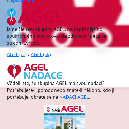
Napište nám
Jsme členem skupiny AGEL, nejúspěšnějšího
soukromého poskytovatele zdravotní péče ve
střední Evropě.
AGEL (cz)
/
AGEL (sk)
Věděli jste, že skupina AGEL má svou nadaci?
Potřebujete-li pomoc nebo znáte-li někoho, kdo ji
potřebuje, obraťe se na
NADACI AGEL
.