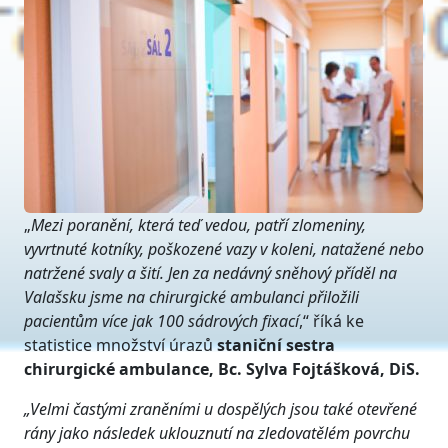
„
Mezi poranění, která teď vedou, patří zlomeniny,
vyvrtnuté kotníky, poškozené vazy v koleni, natažené nebo
natržené svaly a šití.
Jen za nedávný sněhový příděl na
Valašsku jsme na chirurgické ambulanci přiložili
pacientům více jak 100 sádrových fixací
,“ říká ke
statistice množství úrazů
staniční sestra
chirurgické ambulance, Bc. Sylva Fojtášková, DiS.
„Velmi častými zraněními u dospělých jsou také otevřené
rány jako následek uklouznutí na zledovatělém povrchu