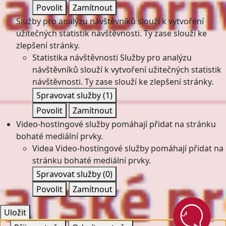
Povolit
Zamítnout
Služby pro analýzu návštěvníků slouží k vytvoření
užitečných statistik návštěvnosti. Ty zase slouží ke
zlepšení stránky.
Statistika návštěvnosti
Služby pro analýzu
návštěvníků slouží k vytvoření užitečných statistik
návštěvnosti. Ty zase slouží ke zlepšení stránky.
Spravovat služby
(1)
Povolit
Zamítnout
Video-hostingové služby pomáhají přidat na stránku
bohaté mediální prvky.
Videa
Video-hostingové služby pomáhají přidat na
stránku bohaté mediální prvky.
Spravovat služby
(0)
Povolit
Zamítnout
Uložit