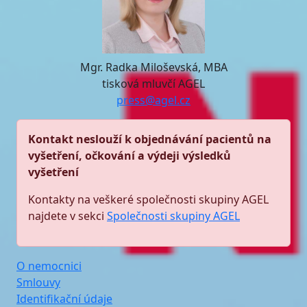
Mgr. Radka Miloševská, MBA
tisková mluvčí AGEL
press@agel.cz
Kontakt neslouží k objednávání pacientů na
vyšetření, očkování a výdeji výsledků
vyšetření
Kontakty na veškeré společnosti skupiny AGEL
najdete v sekci
Společnosti skupiny AGEL
O nemocnici
Smlouvy
Identifikační údaje