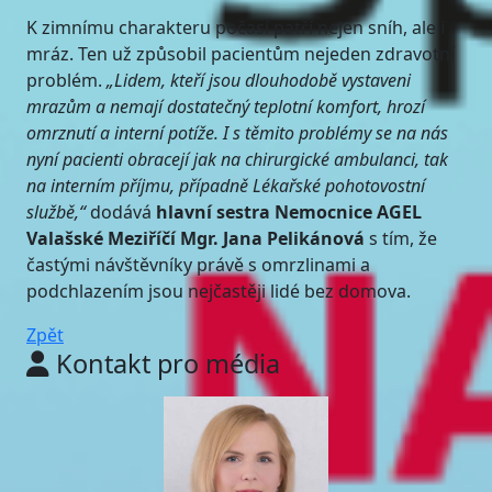
K zimnímu charakteru počasí patří nejen sníh, ale i
mráz. Ten už způsobil pacientům nejeden zdravotní
problém.
„Lidem, kteří jsou dlouhodobě vystaveni
mrazům a nemají dostatečný teplotní komfort, hrozí
omrznutí a interní potíže. I s těmito problémy se na nás
nyní pacienti obracejí jak na chirurgické ambulanci, tak
na interním příjmu, případně Lékařské pohotovostní
službě,“
dodává
hlavní sestra Nemocnice AGEL
Valašské Meziříčí Mgr. Jana Pelikánová
s tím, že
častými návštěvníky právě s omrzlinami a
podchlazením jsou nejčastěji lidé bez domova.
Zpět
Kontakt pro média