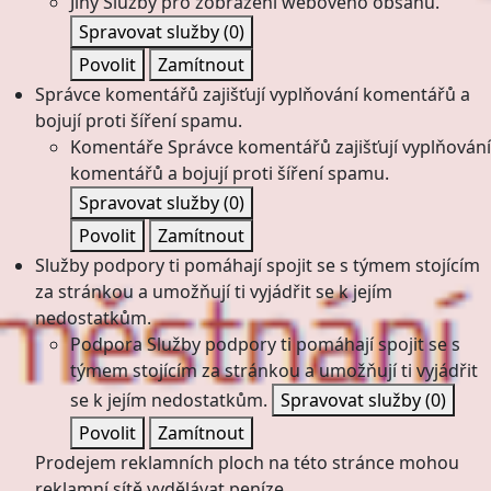
Jiný
Služby pro zobrazení webového obsahu.
Spravovat služby
(0)
Povolit
Zamítnout
Správce komentářů zajišťují vyplňování komentářů a
bojují proti šíření spamu.
Komentáře
Správce komentářů zajišťují vyplňování
komentářů a bojují proti šíření spamu.
Spravovat služby
(0)
Povolit
Zamítnout
Služby podpory ti pomáhají spojit se s týmem stojícím
za stránkou a umožňují ti vyjádřit se k jejím
nedostatkům.
Podpora
Služby podpory ti pomáhají spojit se s
týmem stojícím za stránkou a umožňují ti vyjádřit
se k jejím nedostatkům.
Spravovat služby
(0)
Povolit
Zamítnout
Prodejem reklamních ploch na této stránce mohou
reklamní sítě vydělávat peníze.