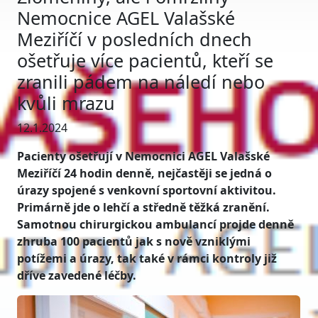
Nemocnice AGEL Valašské
Meziříčí v posledních dnech
ošetřuje více pacientů, kteří se
zranili pádem na náledí nebo
kvůli mrazu
12.1.2024
Pacienty ošetřují v Nemocnici AGEL Valašské
Meziříčí 24 hodin denně, nejčastěji se jedná o
úrazy spojené s venkovní sportovní aktivitou.
Primárně jde o lehčí a středně těžká zranění.
Samotnou chirurgickou ambulancí projde denně
zhruba 100 pacientů jak s nově vzniklými
potížemi a úrazy, tak také v rámci kontroly již
dříve zavedené léčby.