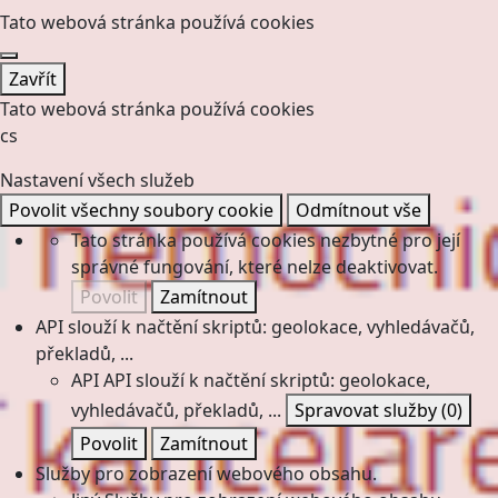
Tato webová stránka používá cookies
Zavřít
Tato webová stránka používá cookies
cs
Nastavení všech služeb
Povolit všechny soubory cookie
Odmítnout vše
Tato stránka používá cookies nezbytné pro její
správné fungování, které nelze deaktivovat.
Povolit
Zamítnout
API slouží k načtění skriptů: geolokace, vyhledávačů,
překladů, ...
API
API slouží k načtění skriptů: geolokace,
vyhledávačů, překladů, ...
Spravovat služby
(0)
Povolit
Zamítnout
Služby pro zobrazení webového obsahu.