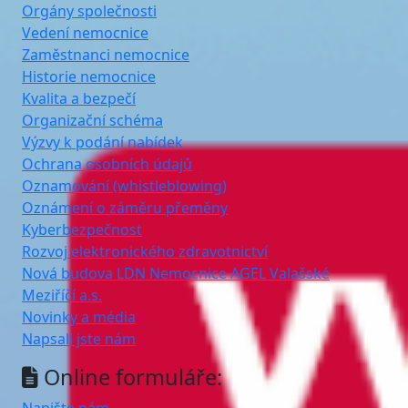
Orgány společnosti
Vedení nemocnice
Zaměstnanci nemocnice
Historie nemocnice
Kvalita a bezpečí
Organizační schéma
Výzvy k podání nabídek
Ochrana osobních údajů
Oznamování (whistleblowing)
Oznámení o záměru přeměny
Kyberbezpečnost
Rozvoj elektronického zdravotnictví
Nová budova LDN Nemocnice AGEL Valašské
Meziříčí a.s.
Novinky a média
Napsali jste nám
Online formuláře: