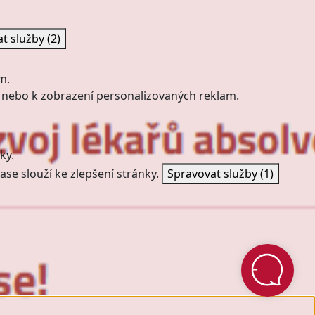
at služby
(2)
m.
 nebo k zobrazení personalizovaných reklam.
ky.
ase slouží ke zlepšení stránky.
Spravovat služby
(1)
with ❤️ by
&