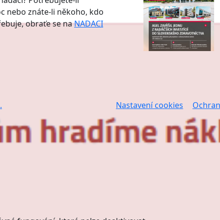
nadaci? Potřebujete-li
 nebo znáte-li někoho, kdo
třebuje, obraťe se na
NADACI
.
Nastavení cookies
Ochran