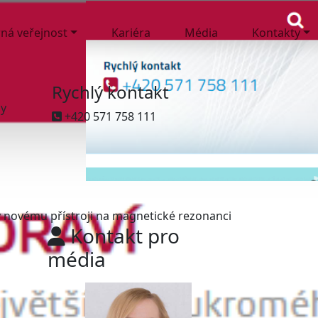
ná veřejnost
Kariéra
Média
Kontakty
Rychlý kontakt
ny
+420 571 758 111
ky novému přístroji na magnetické rezonanci
Kontakt pro
média