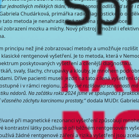
ur jednotlivých měkkých tkání, tedy schopnosti odlišit od sebe i 
Gabriela Chudárková, primářka radiodiagnostického odděle
že tato metoda je nenahraditelná zejména pro hodnocení
 zobrazení mozku a míchy. Nový přístroj umožnil i efektivn
ha.
principu než jiné zobrazovací metody a umožňuje rozlišit i
 klasické rentgenové vyšetření. Je to metoda, která v Nemoc
pektrum poskytovaných vyšetření a cílenější diagnostiku.
tkáň, svaly, šlachy, chrupavky a klouby, je mnohem podrobn
dami. Dříve pacienti museli jezdit na tato cílená vyšetření d
dostupné i v rámci regionu.
„Díky své rozlišovací schopnosti má
tiku nádorů. Na začátku roku 2024 jsme ve spolupráci s praktic
ní včasného záchytu karcinomu prostaty,“
dodala MUDr. Gabriel
žívané při magnetické rezonanci vyšetření způsobují mno
vé kontrastní látky používané při běžném rentgenovém vyše
užívá žádné rentgenové záření a rizika vyšetření jsou zcela