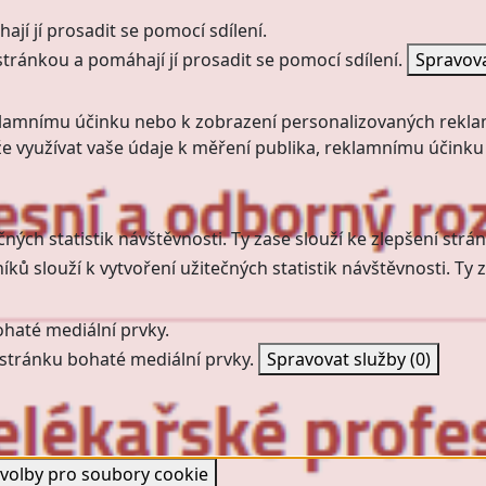
jí jí prosadit se pomocí sdílení.
stránkou a pomáhají jí prosadit se pomocí sdílení.
Spravov
klamnímu účinku nebo k zobrazení personalizovaných rekla
 využívat vaše údaje k měření publika, reklamnímu účinku
ných statistik návštěvnosti. Ty zase slouží ke zlepšení strán
ků slouží k vytvoření užitečných statistik návštěvnosti. Ty z
haté mediální prvky.
stránku bohaté mediální prvky.
Spravovat služby
(0)
dvolby pro soubory cookie