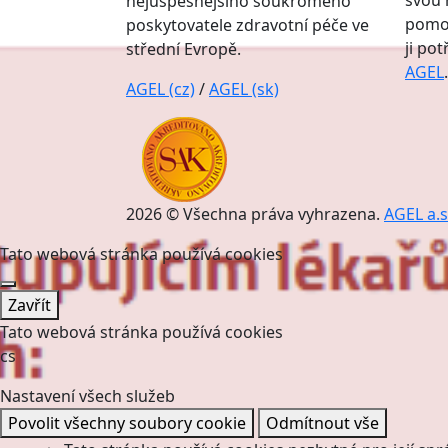
svou 
nejúspěšnějšího soukromého
pomoc
poskytovatele zdravotní péče ve
ji po
střední Evropě.
AGEL
.
AGEL (cz)
/
AGEL (sk)
2026 © Všechna práva vyhrazena.
AGEL a.s
Tato webová stránka používá cookies
Zavřít
Tato webová stránka používá cookies
cs
Nastavení všech služeb
Povolit všechny soubory cookie
Odmítnout vše