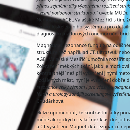
přínos zejména díky výbornému rozlišení strukt
s velmi podobnou strukturou,“
uvedla MUDr. 
Nemocnice AGEL Valašské Meziříčí s tím, 
muskuloskeletálního systému a pro detailní
diagnostiku nádorových onemocnění břic
Magnetická rezonance funguje na odlišném 
struktury než například CT, ultrazvuk nebo
AGEL Valašské Meziříčí umožnila rozšířit s
Zobrazení měkkých tkání, jako je mozková 
kontrastnější než při vyšetření jinými meto
vzdálených měst, nyní je vyšetření dobře 
rezonance velký význam i pro včasnou diagnos
lékaři a urology zahájili screeningové vyšetře
Chudárková.
Nelze opomenout, že kontrastní látky pou
méně alergických reakcí než klasické jodo
a CT vyšetření. Magnetická rezonance nepo