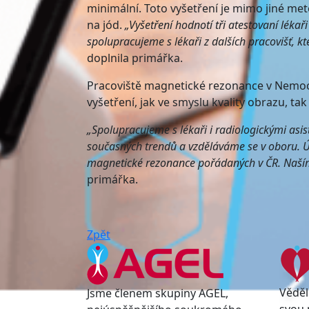
minimální. Toto vyšetření je mimo jiné met
na jód.
„Vyšetření hodnotí tři atestovaní lékař
spolupracujeme s lékaři z dalších pracovišť, kt
doplnila primářka.
Pracoviště magnetické rezonance v Nemocn
vyšetření, jak ve smyslu kvality obrazu, 
„Spolupracujeme s lékaři i radiologickými asi
současných trendů a vzděláváme se v oboru. Úč
magnetické rezonance pořádaných v ČR. Naším 
primářka.
Zpět
Věděl
Jsme členem skupiny AGEL,