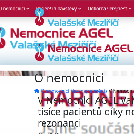
O nemocnici
O nemocnici
Novinky a média
V Nemocnic
V Nemocnici AGEL Vala
tisíce pacientů díky 
rezonanci