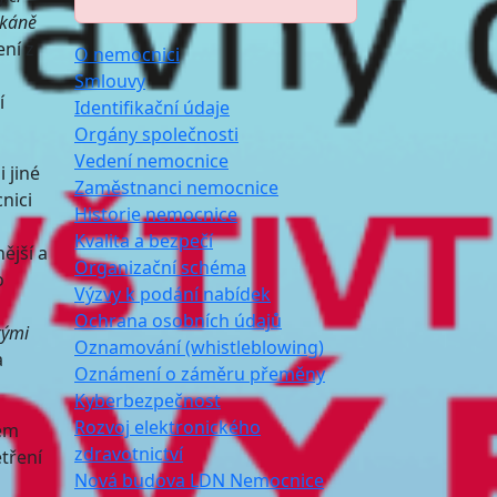
tkáně
ní z
O nemocnici
Smlouvy
í
Identifikační údaje
Orgány společnosti
Vedení nemocnice
 jiné
Zaměstnanci nemocnice
nici
Historie nemocnice
Kvalita a bezpečí
ější a
Organizační schéma
o
Výzvy k podání nabídek
Ochrana osobních údajů
kými
Oznamování (whistleblowing)
a
Oznámení o záměru přeměny
Kyberbezpečnost
Rozvoj elektronického
hem
zdravotnictví
tření
Nová budova LDN Nemocnice