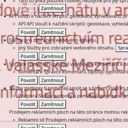
Tato stránka používá cookies nezbytné pro její spr
Povolit
Zamítnout
API slouží k načtění skriptů: geolokace, vyhledávačů, pře
API
API slouží k načtění skriptů: geolokace, vyhledá
Povolit
Zamítnout
Služby pro zobrazení webového obsahu.
Jiný
Služby pro zobrazení webového obsahu.
Spra
Povolit
Zamítnout
Správce komentářů zajišťují vyplňování komentářů a boj
Komentáře
Správce komentářů zajišťují vyplňování
Povolit
Zamítnout
Služby podpory ti pomáhají spojit se s týmem stojícím z
Podpora
Služby podpory ti pomáhají spojit se s tý
Povolit
Zamítnout
Prodejem reklamních ploch na této stránce mohou rekl
Reklamní síť
Prodejem reklamních ploch na této st