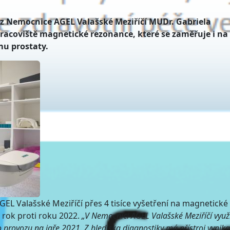
z Nemocnice AGEL Valašské Meziříčí MUDr. Gabriela
acoviště magnetické rezonance, které se zaměřuje i na
u prostaty.
EL Valašské Meziříčí přes 4 tisíce vyšetření na magnetické
a rok proti roku 2022.
„V Nemocnici AGEL Valašské Meziříčí vyu
provozu na jaře 2021. Z hlediska diagnostiky má přístroj vynikaj