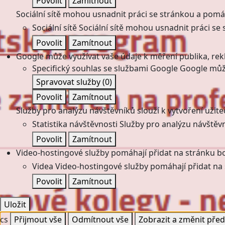
Povolit
Zamítnout
Sociální sítě mohou usnadnit práci se stránkou a pomáha
Sociální sítě
Sociální sítě mohou usnadnit práci se 
Povolit
Zamítnout
Google může využívat vaše údaje k měření publika, re
Specifický souhlas se službami Google
Google může
Spravovat služby
(0)
Povolit
Zamítnout
Služby pro analýzu návštěvníků slouží k vytvoření užiteč
Statistika návštěvnosti
Služby pro analýzu návštěvní
Povolit
Zamítnout
Video-hostingové služby pomáhají přidat na stránku bo
Videa
Video-hostingové služby pomáhají přidat na 
Povolit
Zamítnout
Uložit
cs
Přijmout vše
Odmítnout vše
Zobrazit a změnit pře