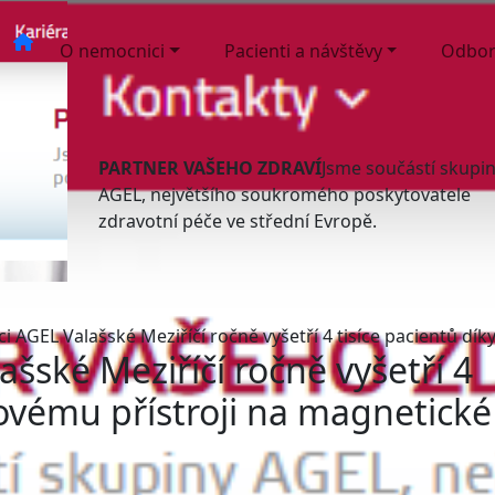
O nemocnici
Pacienti a návštěvy
Odbor
PARTNER VAŠEHO ZDRAVÍ
Jsme součástí skupi
AGEL, největšího soukromého poskytovatele
zdravotní péče ve střední Evropě.
i AGEL Valašské Meziříčí ročně vyšetří 4 tisíce pacientů dí
šské Meziříčí ročně vyšetří 4
novému přístroji na magnetické