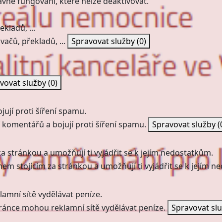
ávné fungování, které nelze deaktivovat.
kladů, ...
vačů, překladů, ...
Spravovat služby
(0)
vovat služby
(0)
ují proti šíření spamu.
 komentářů a bojují proti šíření spamu.
Spravovat služby
(
a stránkou a umožňují ti vyjádřit se k jejím nedostatkům.
mem stojícím za stránkou a umožňují ti vyjádřit se k jejím 
amní sítě vydělávat peníze.
ránce mohou reklamní sítě vydělávat peníze.
Spravovat sl