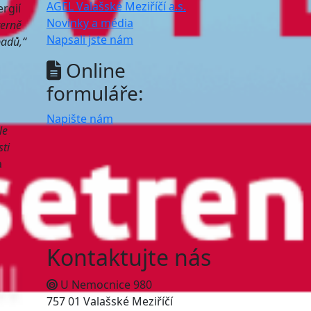
AGEL Valašské Meziříčí a.s.
rgií
Novinky a média
terně
Napsali jste nám
padů,“
Online
formuláře:
Napište nám
le
ti
a
Kontaktujte nás
U Nemocnice 980
757 01 Valašské Meziříčí