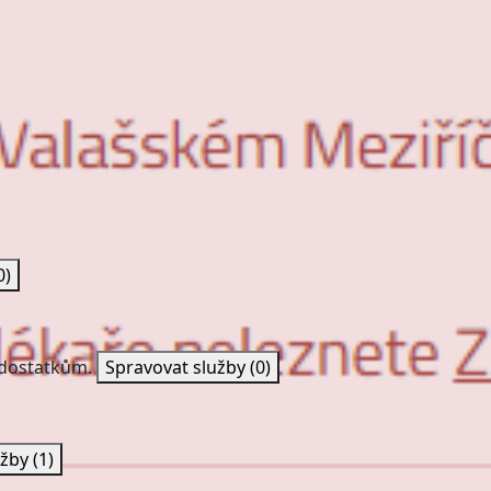
0)
nedostatkům.
Spravovat služby
(0)
užby
(1)