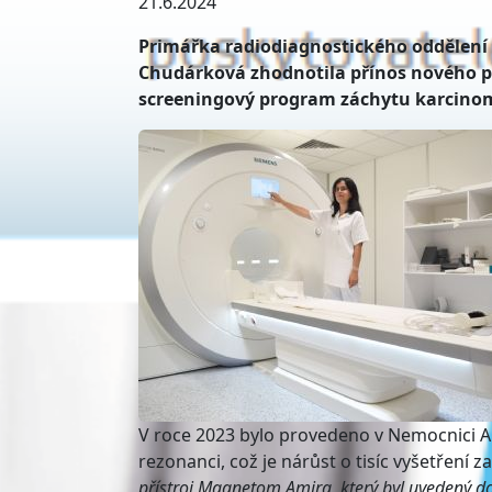
21.6.2024
Primářka radiodiagnostického oddělení 
Chudárková zhodnotila přínos nového pr
screeningový program záchytu karcinom
V roce 2023 bylo provedeno v Nemocnici AG
rezonanci, což je nárůst o tisíc vyšetření z
přístroj Magnetom Amira, který byl uvedený do 