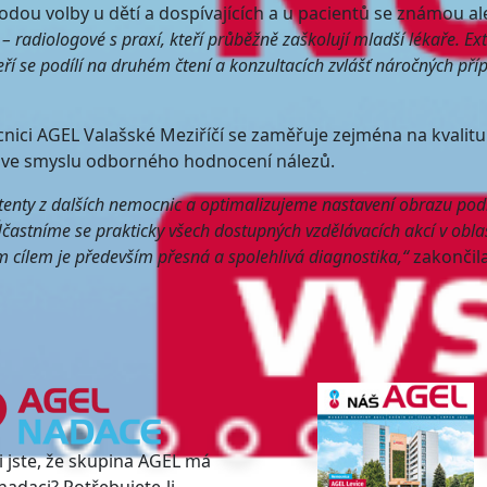
odou volby u dětí a dospívajících a u pacientů se známou ale
i – radiologové s praxí, kteří průběžně zaškolují mladší lékaře. Ex
eří se podílí na druhém čtení a konzultacích zvlášť náročných pří
ici AGEL Valašské Meziříčí se zaměřuje zejména na kvalitu
tak ve smyslu odborného hodnocení nálezů.
stenty z dalších nemocnic a optimalizujeme nastavení obrazu pod
astníme se prakticky všech dostupných vzdělávacích akcí v oblas
cílem je především přesná a spolehlivá diagnostika,“
zakončil
i jste, že skupina AGEL má