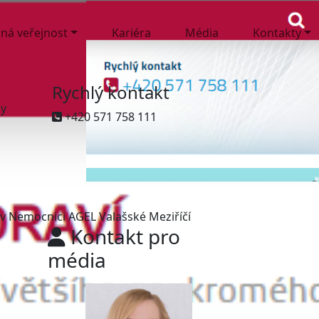
ná veřejnost
Kariéra
Média
Kontakty
Rychlý kontakt
ny
+420 571 758 111
 v Nemocnici AGEL Valašské Meziříčí
Kontakt pro
média