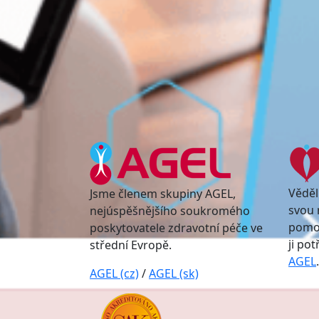
Věděl
Jsme členem skupiny AGEL,
svou 
nejúspěšnějšího soukromého
pomoc
poskytovatele zdravotní péče ve
ji po
střední Evropě.
AGEL
.
AGEL (cz)
/
AGEL (sk)