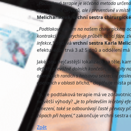
„Podtlaková terapie je léčebná metoda určená k
nejen k léčbě defektů, ale i preventivně v mís
Melichaříková, vrchní sestra chirurgick
„Podtlakový systém na našem chirurgickém odd
kontrakci rány, urychluje průběh čistící fáze, 
infekce,“
dodává
vrchní sestra
Karla Meli
efektu léčby trvá 3 až 5 dnů a oddělení má 
Jaké jsou nejčastější lokalizace na těle, k
defekty převážně dolních končetin, dekubity na 
operačních ranách s hnisavou sekrecí. V posle
operacích v oblasti břicha,“
doplňuje místa př
To, že podtlaková terapie má ve zdravotnict
největší výhody? „
Je to především léčebný ef
omezení, také se odbourávají časté převazy př
zápach při hojení,“
zakončuje vrchní sestra 
Zpět