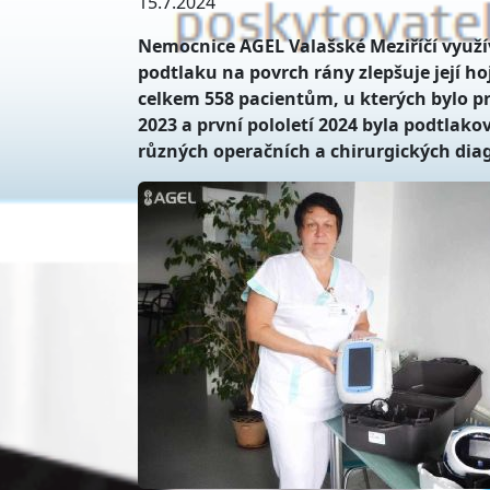
15.7.2024
Nemocnice AGEL Valašské Meziříčí využ
podtlaku na povrch rány zlepšuje její hoj
celkem 558 pacientům, u kterých bylo pr
2023 a první pololetí 2024 byla podtlak
různých operačních a chirurgických dia