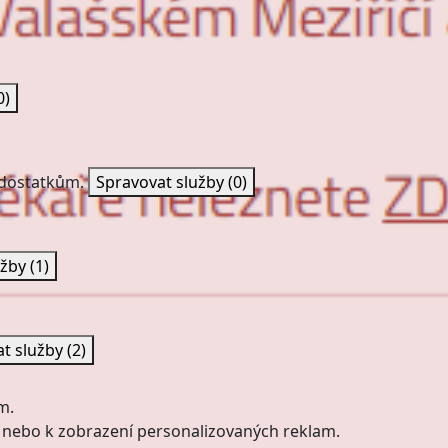
0)
nedostatkům.
Spravovat služby
(0)
užby
(1)
at služby
(2)
m.
 nebo k zobrazení personalizovaných reklam.