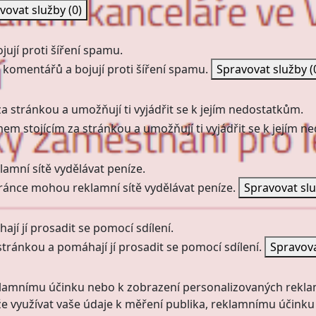
vovat služby
(0)
ují proti šíření spamu.
 komentářů a bojují proti šíření spamu.
Spravovat služby
(
a stránkou a umožňují ti vyjádřit se k jejím nedostatkům.
mem stojícím za stránkou a umožňují ti vyjádřit se k jejím 
amní sítě vydělávat peníze.
ránce mohou reklamní sítě vydělávat peníze.
Spravovat sl
jí jí prosadit se pomocí sdílení.
stránkou a pomáhají jí prosadit se pomocí sdílení.
Spravov
klamnímu účinku nebo k zobrazení personalizovaných rekla
 využívat vaše údaje k měření publika, reklamnímu účinku