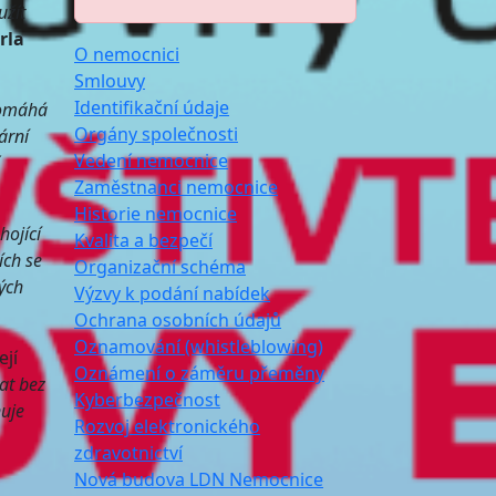
užít
rla
O nemocnici
Smlouvy
Identifikační údaje
pomáhá
Orgány společnosti
ární
Vedení nemocnice
í
Zaměstnanci nemocnice
Historie nemocnice
hojící
Kvalita a bezpečí
ích se
Organizační schéma
ých
Výzvy k podání nabídek
Ochrana osobních údajů
Oznamování (whistleblowing)
ejí
Oznámení o záměru přeměny
at bez
Kyberbezpečnost
nuje
Rozvoj elektronického
zdravotnictví
Nová budova LDN Nemocnice