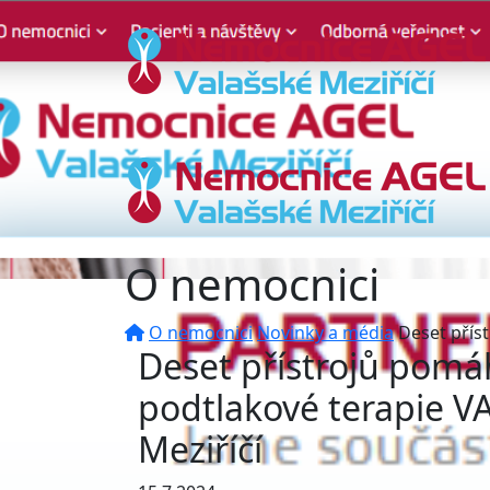
O nemocnici
O nemocnici
Novinky a média
Deset přís
Deset přístrojů pomá
podtlakové terapie V
Meziříčí