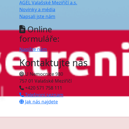
AGEL Valašské Meziříčí a.s.
Novinky a média
Napsali jste nám
Online
formuláře:
Napište nám
Kontaktujte nás
U Nemocnice 980
757 01 Valašské Meziříčí
+420 571 758 111
Telefonní seznam
Jak nás najdete