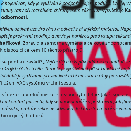
 hojení ran, kdy je využíván k podpoře hojení podtlak. Lze jej vy
tě sutury rány při rozsáhlém chirurgickém zákroku,“
vysvětluje
Ka
é odbornosti
.
ělení aktivně uzavírá ránu a odvádí z ní infekční materiál. Na
zlepšuje prokrvení spodiny, a navíc je bariérou proti vstupu sekund
chaříková
. Zpravidla samotná výměna a celkové zhodnocen
k dispozici celkem 10 těchto přístrojů.
am se podtlak zavádí?
„Nejčastěji u nás přikládáme na obtížně se 
různých částech těla. Terapie je využívána i při sekundárně hojíc
dní době ji využíváme preventivně také na suturu rány po rozsáhl
iložení VAC systému vrchní sestra.
ví nezastupitelné místo je nezpochybnitelné. Jaké jsou ale j
ekt a komfort pacienta, kdy se pacient může s přístrojem pohybov
i průsaku, protože sekret je odváděn do kanystru a také se elimi
chirurgických oborů.