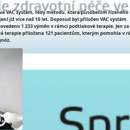
ívá VAC systém, tedy metodu, která působením řízeného
ení již více než 10 let. Doposud byl přiložen VAC systém
ovedeno 1 233 výměn v rámci podtlakové terapie. Jen za
ová terapie přiložena 121 pacientům, kterým pomohla v r
gnóz.