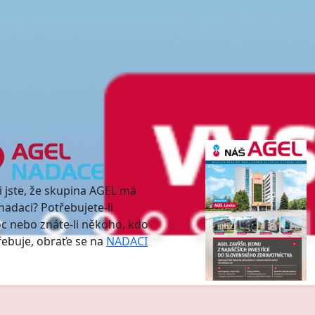
i jste, že skupina AGEL má
nadaci? Potřebujete-li
 nebo znáte-li někoho, kdo
třebuje, obraťe se na
NADACI