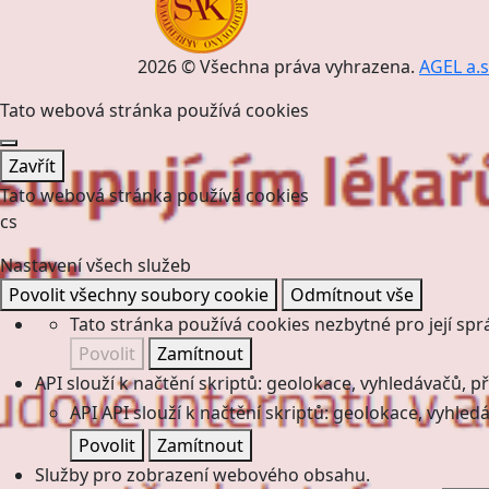
2026 © Všechna práva vyhrazena.
AGEL a.s
Tato webová stránka používá cookies
Zavřít
Tato webová stránka používá cookies
cs
Nastavení všech služeb
Povolit všechny soubory cookie
Odmítnout vše
Tato stránka používá cookies nezbytné pro její spr
Povolit
Zamítnout
API slouží k načtění skriptů: geolokace, vyhledávačů, pře
API
API slouží k načtění skriptů: geolokace, vyhledá
Povolit
Zamítnout
Služby pro zobrazení webového obsahu.