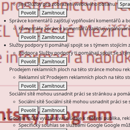
Jiný
Služby pro zobrazení webového obsahu.
Spra
Povolit
Zamítnout
Správce komentářů zajišťují vyplňování komentářů a boj
Komentáře
Správce komentářů zajišťují vyplňování
Povolit
Zamítnout
Služby podpory ti pomáhají spojit se s týmem stojícím z
Podpora
Služby podpory ti pomáhají spojit se s tý
Povolit
Zamítnout
Prodejem reklamních ploch na této stránce mohou rekl
Reklamní síť
Prodejem reklamních ploch na této st
Povolit
Zamítnout
Sociální sítě mohou usnadnit práci se stránkou a pomáha
Sociální sítě
Sociální sítě mohou usnadnit práci se 
Povolit
Zamítnout
Google může využívat vaše údaje k měření publika, re
Specifický souhlas se službami Google
Google může