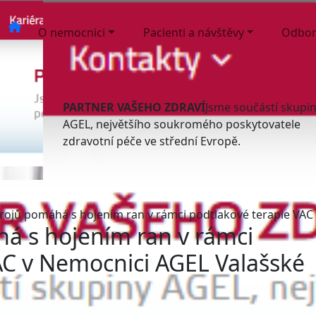
O nemocnici
Pacienti a návštěvy
Odbor
PARTNER VAŠEHO ZDRAVÍ
Jsme součástí skupi
AGEL, největšího soukromého poskytovatele
zdravotní péče ve střední Evropě.
trojů pomáhá s hojením ran v rámci podtlakové terapie VAC
há s hojením ran v rámci
AC v Nemocnici AGEL Valašské