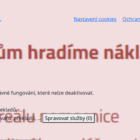
.
Nastavení cookies
Ochran
ávné fungování, které nelze deaktivovat.
kladů, ...
vačů, překladů, ...
Spravovat služby
(0)