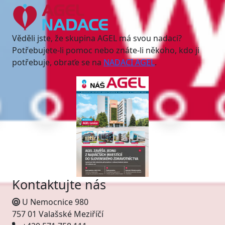
Věděli jste, že skupina AGEL má svou nadaci?
Potřebujete-li pomoc nebo znáte-li někoho, kdo ji
potřebuje, obraťe se na
NADACI AGEL
.
Kontaktujte nás
U Nemocnice 980
757 01 Valašské Meziříčí