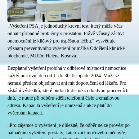
„Vyšetření PSA je jednoduchý krevní test, který může včas
odhalit případné problémy s prostatou. Právě včasný záchyt
onemocnění je klíčový pro úspěšnou léčbu,“ vysvětluje
význam preventivního vyšetření primářka Oddělení klinické
biochemie, MUDr. Helena Kosová.
Bezplatné vyšetření probíhá v odběrové místnosti nemocnice
každý pracovní den od 1. do 30. listopadu 2024. Muži se
nemusí předem objednávat ani mít doporučení od lékaře. Pro
získání výsledků, které budou k dispozici do dvou pracovních
dnů, je nutné při odběru sdělit telefonní číslo a emailovou
adresu. Kapacita vyšetření je omezená a akce platí do
vyčerpání kapacit.
„Pro zájemce o vyšetření je důležité, že odběr nelze provést po
palpačním vyšetření prostaty, katetrizaci močového měchýře,