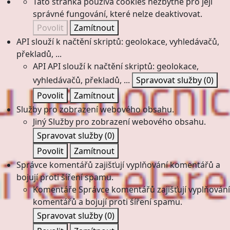
Tato stránka používá cookies nezbytné pro její
správné fungování, které nelze deaktivovat.
Povolit
Zamítnout
API slouží k načtění skriptů: geolokace, vyhledávačů,
překladů, ...
API
API slouží k načtění skriptů: geolokace,
vyhledávačů, překladů, ...
Spravovat služby
(0)
Povolit
Zamítnout
Služby pro zobrazení webového obsahu.
Jiný
Služby pro zobrazení webového obsahu.
Spravovat služby
(0)
Povolit
Zamítnout
Správce komentářů zajišťují vyplňování komentářů a
bojují proti šíření spamu.
Komentáře
Správce komentářů zajišťují vyplňování
komentářů a bojují proti šíření spamu.
Spravovat služby
(0)