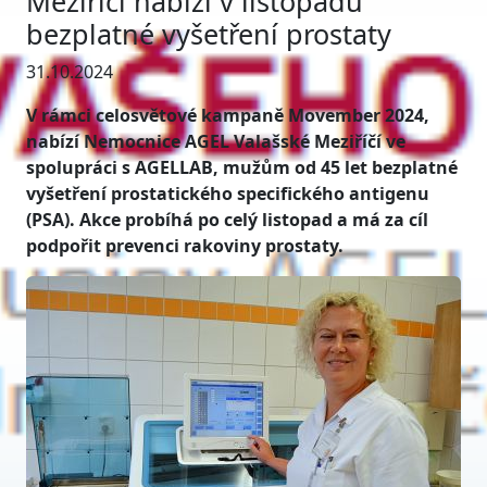
Meziříčí nabízí v listopadu
bezplatné vyšetření prostaty
31.10.2024
V rámci celosvětové kampaně Movember 2024,
nabízí Nemocnice AGEL Valašské Meziříčí ve
spolupráci s AGELLAB, mužům od 45 let bezplatné
vyšetření prostatického specifického antigenu
(PSA). Akce probíhá po celý listopad a má za cíl
podpořit prevenci rakoviny prostaty.