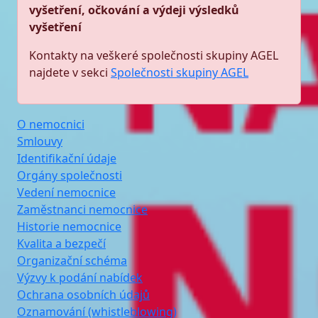
vyšetření, očkování a výdeji výsledků
vyšetření
Kontakty na veškeré společnosti skupiny AGEL
najdete v sekci
Společnosti skupiny AGEL
O nemocnici
Smlouvy
Identifikační údaje
Orgány společnosti
Vedení nemocnice
Zaměstnanci nemocnice
Historie nemocnice
Kvalita a bezpečí
Organizační schéma
Výzvy k podání nabídek
Ochrana osobních údajů
Oznamování (whistleblowing)