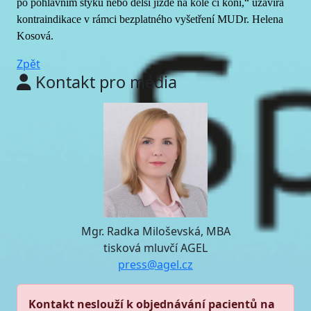
po pohlavním styku nebo delší jízdě na kole či koni,“ uzavírá
kontraindikace v rámci bezplatného vyšetření MUDr. Helena
Kosová.
Zpět
Kontakt pro média
Mgr. Radka Miloševská, MBA
tisková mluvčí AGEL
press@agel.cz
Kontakt neslouží k objednávání pacientů na