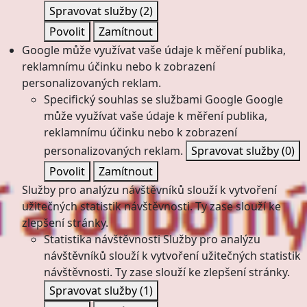
Spravovat služby
(2)
Povolit
Zamítnout
Google může využívat vaše údaje k měření publika,
reklamnímu účinku nebo k zobrazení
personalizovaných reklam.
Specifický souhlas se službami Google
Google
může využívat vaše údaje k měření publika,
reklamnímu účinku nebo k zobrazení
personalizovaných reklam.
Spravovat služby
(0)
Povolit
Zamítnout
Služby pro analýzu návštěvníků slouží k vytvoření
užitečných statistik návštěvnosti. Ty zase slouží ke
zlepšení stránky.
Statistika návštěvnosti
Služby pro analýzu
návštěvníků slouží k vytvoření užitečných statistik
návštěvnosti. Ty zase slouží ke zlepšení stránky.
Spravovat služby
(1)