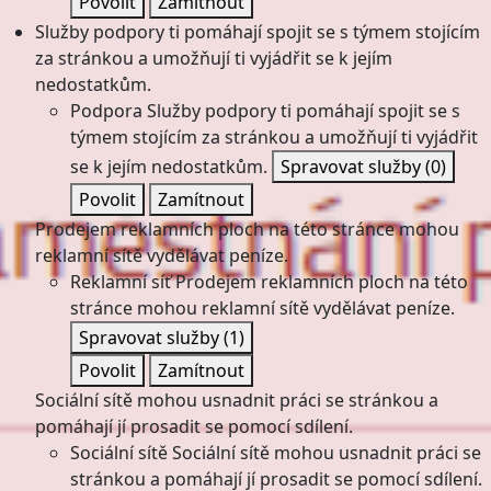
Povolit
Zamítnout
Služby podpory ti pomáhají spojit se s týmem stojícím
za stránkou a umožňují ti vyjádřit se k jejím
nedostatkům.
Podpora
Služby podpory ti pomáhají spojit se s
týmem stojícím za stránkou a umožňují ti vyjádřit
se k jejím nedostatkům.
Spravovat služby
(0)
Povolit
Zamítnout
Prodejem reklamních ploch na této stránce mohou
reklamní sítě vydělávat peníze.
Reklamní síť
Prodejem reklamních ploch na této
stránce mohou reklamní sítě vydělávat peníze.
Spravovat služby
(1)
Povolit
Zamítnout
Sociální sítě mohou usnadnit práci se stránkou a
pomáhají jí prosadit se pomocí sdílení.
Sociální sítě
Sociální sítě mohou usnadnit práci se
stránkou a pomáhají jí prosadit se pomocí sdílení.