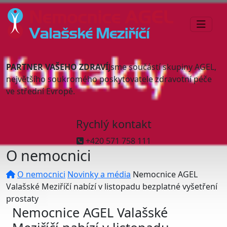
PARTNER VAŠEHO ZDRAVÍ
Jsme součástí skupiny AGEL,
největšího soukromého poskytovatele zdravotní péče
ve střední Evropě.
Rychlý kontakt
+420 571 758 111
O nemocnici
O nemocnici
Novinky a média
Nemocnice AGEL
Valašské Meziříčí nabízí v listopadu bezplatné vyšetření
prostaty
Nemocnice AGEL Valašské