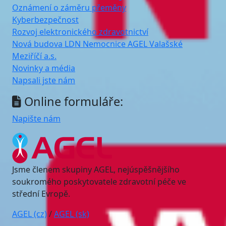
Oznámení o záměru přeměny
Kyberbezpečnost
Rozvoj elektronického zdravotnictví
Nová budova LDN Nemocnice AGEL Valašské
Meziříčí a.s.
Novinky a média
Napsali jste nám
Online formuláře:
Napište nám
Jsme členem skupiny AGEL, nejúspěšnějšího
soukromého poskytovatele zdravotní péče ve
střední Evropě.
AGEL (cz)
/
AGEL (sk)