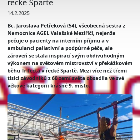
řecké Spartě
14.2.2025
Bc. Jaroslava Petřeková (54), všeobecná sestra z
Nemocnice AGEL Valašské Meziříčí, nejenže
pečuje o pacienty na interním příjmu a v
ambulanci paliativní a podpůrné péče, ale
zároveň se stala inspirací svým obdivuhodným
výkonem na světovém mistrovství v překážkovém
běhu Trifecta v řecké Spartě. Mezi více než třemi
tisíci závodníků z 60 zemí světa obsadila ve své
věkové kategorii krásné 9. místo.