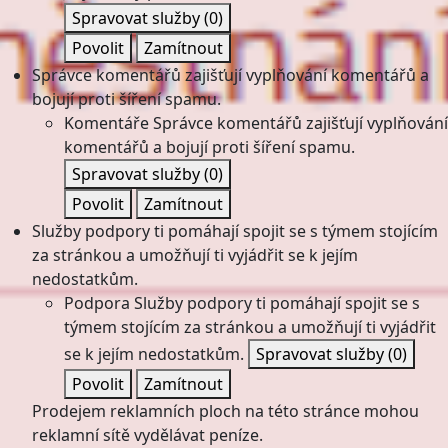
Spravovat služby
(0)
Povolit
Zamítnout
Správce komentářů zajišťují vyplňování komentářů a
bojují proti šíření spamu.
Komentáře
Správce komentářů zajišťují vyplňování
komentářů a bojují proti šíření spamu.
Spravovat služby
(0)
Povolit
Zamítnout
Služby podpory ti pomáhají spojit se s týmem stojícím
za stránkou a umožňují ti vyjádřit se k jejím
nedostatkům.
Podpora
Služby podpory ti pomáhají spojit se s
týmem stojícím za stránkou a umožňují ti vyjádřit
se k jejím nedostatkům.
Spravovat služby
(0)
Povolit
Zamítnout
Prodejem reklamních ploch na této stránce mohou
reklamní sítě vydělávat peníze.