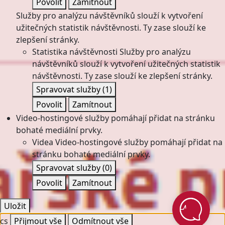
Povolit
Zamítnout
Služby pro analýzu návštěvníků slouží k vytvoření
užitečných statistik návštěvnosti. Ty zase slouží ke
zlepšení stránky.
Statistika návštěvnosti
Služby pro analýzu
návštěvníků slouží k vytvoření užitečných statistik
návštěvnosti. Ty zase slouží ke zlepšení stránky.
Spravovat služby
(1)
Povolit
Zamítnout
Video-hostingové služby pomáhají přidat na stránku
bohaté mediální prvky.
Videa
Video-hostingové služby pomáhají přidat na
stránku bohaté mediální prvky.
Spravovat služby
(0)
Povolit
Zamítnout
Uložit
cs
Přijmout vše
Odmítnout vše