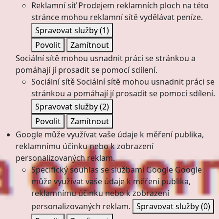
Reklamní síť
Prodejem reklamních ploch na této
stránce mohou reklamní sítě vydělávat peníze.
Spravovat služby
(1)
Povolit
Zamítnout
Sociální sítě mohou usnadnit práci se stránkou a
pomáhají jí prosadit se pomocí sdílení.
Sociální sítě
Sociální sítě mohou usnadnit práci se
stránkou a pomáhají jí prosadit se pomocí sdílení.
Spravovat služby
(2)
Povolit
Zamítnout
Google může využívat vaše údaje k měření publika,
reklamnímu účinku nebo k zobrazení
personalizovaných reklam.
Specifický souhlas se službami Google
Google
může využívat vaše údaje k měření publika,
reklamnímu účinku nebo k zobrazení
personalizovaných reklam.
Spravovat služby
(0)