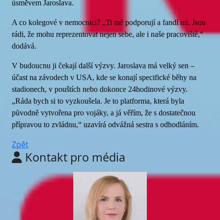
úsměvem Jaroslava.
A co kolegové v nemocnici? „Ti mě podporují a fandí mi. Jsou
rádi, že mohu reprezentovat nejen sebe, ale i naše pracoviště,“
dodává.
V budoucnu ji čekají další výzvy. Jaroslava má velký sen –
účast na závodech v USA, kde se konají specifické běhy na
stadionech, v pouštích nebo dokonce 24hodinové výzvy.
„Ráda bych si to vyzkoušela. Je to platforma, která byla
původně vytvořena pro vojáky, a já věřím, že s dostatečnou
přípravou to zvládnu,“ uzavírá odvážná sestra s odhodláním.
Zpět
Kontakt pro média