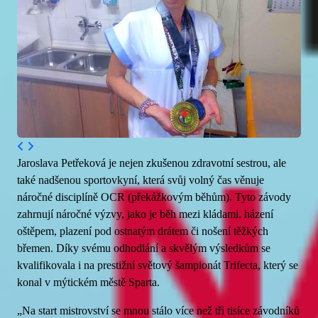
Jaroslava Petřeková je nejen zkušenou zdravotní sestrou, ale
také nadšenou sportovkyní, která svůj volný čas věnuje
náročné disciplíně OCR (překážkovým běhům). Tyto závody
zahrnují náročné výzvy, jako je běh mezi kládami, házení
oštěpem, plazení pod ostnatým drátem či nošení těžkých
břemen. Díky svému odhodlání a skvělým výsledkům se
kvalifikovala i na prestižní světový šampionát Trifecta, který se
konal v mýtickém městě Sparta.
„Na start mistrovství se mnou stálo více než tři tisíce závodníků