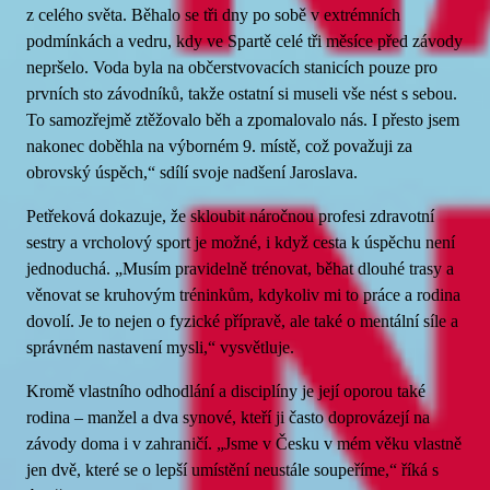
z celého světa. Běhalo se tři dny po sobě v extrémních
podmínkách a vedru, kdy ve Spartě celé tři měsíce před závody
nepršelo. Voda byla na občerstvovacích stanicích pouze pro
prvních sto závodníků, takže ostatní si museli vše nést s sebou.
To samozřejmě ztěžovalo běh a zpomalovalo nás. I přesto jsem
nakonec doběhla na výborném 9. místě, což považuji za
obrovský úspěch,“ sdílí svoje nadšení Jaroslava.
Petřeková dokazuje, že skloubit náročnou profesi zdravotní
sestry a vrcholový sport je možné, i když cesta k úspěchu není
jednoduchá. „Musím pravidelně trénovat, běhat dlouhé trasy a
věnovat se kruhovým tréninkům, kdykoliv mi to práce a rodina
dovolí. Je to nejen o fyzické přípravě, ale také o mentální síle a
správném nastavení mysli,“ vysvětluje.
Kromě vlastního odhodlání a disciplíny je její oporou také
rodina – manžel a dva synové, kteří ji často doprovázejí na
závody doma i v zahraničí. „Jsme v Česku v mém věku vlastně
jen dvě, které se o lepší umístění neustále soupeříme,“ říká s