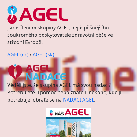
Jsme členem skupiny AGEL, nejúspěšnějšího
soukromého poskytovatele zdravotní péče ve
střední Evropě.
AGEL (cz)
/
AGEL (sk)
Věděli jste, že skupina AGEL má svou nadaci?
Potřebujete-li pomoc nebo znáte-li někoho, kdo ji
potřebuje, obraťe se na
NADACI AGEL
.