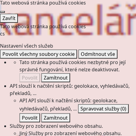
Tato webová stránka používá cookies
Zavřít
Tato webová stránka používá cookies
cs
Nastavení všech služeb
Povolit všechny soubory cookie
Odmítnout vše
Tato stránka používá cookies nezbytné pro její
správné fungování, které nelze deaktivovat.
Povolit
Zamítnout
API slouží k načtění skriptů: geolokace, vyhledávačů,
překladů, ...
API
API slouží k načtění skriptů: geolokace,
vyhledávačů, překladů, ...
Spravovat služby
(0)
Povolit
Zamítnout
Služby pro zobrazení webového obsahu.
Jiný
Služby pro zobrazení webového obsahu.