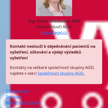
Mgr. Radka Miloševská, MBA
tisková mluvčí AGEL
press@agel.cz
Kontakt neslouží k objednávání pacientů na
vyšetření, očkování a výdeji výsledků
vyšetření
Kontakty na veškeré společnosti skupiny AGEL
najdete v sekci
Společnosti skupiny AGEL
O nemocnici
Smlouvy
Identifikační údaje