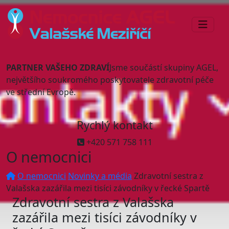
PARTNER VAŠEHO ZDRAVÍ
Jsme součástí skupiny AGEL,
největšího soukromého poskytovatele zdravotní péče
ve střední Evropě.
Rychlý kontakt
+420 571 758 111
O nemocnici
O nemocnici
Novinky a média
Zdravotní sestra z
Valašska zazářila mezi tisíci závodníky v řecké Spartě
Zdravotní sestra z Valašska
zazářila mezi tisíci závodníky v