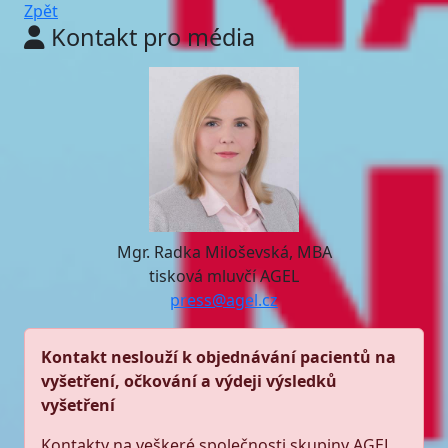
Zpět
Kontakt pro média
Mgr. Radka Miloševská, MBA
tisková mluvčí AGEL
press@agel.cz
Kontakt neslouží k objednávání pacientů na
vyšetření, očkování a výdeji výsledků
vyšetření
Kontakty na veškeré společnosti skupiny AGEL