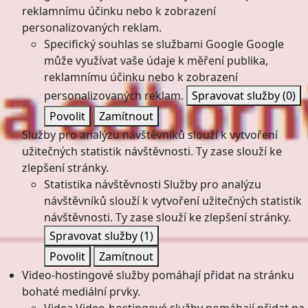
reklamnímu účinku nebo k zobrazení
personalizovaných reklam.
Specifický souhlas se službami Google
Google
může využívat vaše údaje k měření publika,
reklamnímu účinku nebo k zobrazení
personalizovaných reklam.
Spravovat služby
(0)
Povolit
Zamítnout
Služby pro analýzu návštěvníků slouží k vytvoření
užitečných statistik návštěvnosti. Ty zase slouží ke
zlepšení stránky.
Statistika návštěvnosti
Služby pro analýzu
návštěvníků slouží k vytvoření užitečných statistik
návštěvnosti. Ty zase slouží ke zlepšení stránky.
Spravovat služby
(1)
Povolit
Zamítnout
Video-hostingové služby pomáhají přidat na stránku
bohaté mediální prvky.