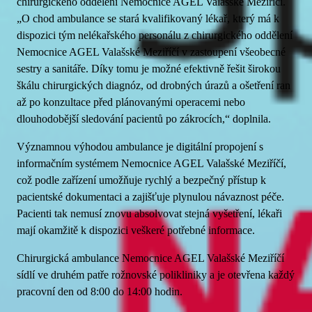
chirurgického oddělení Nemocnice AGEL Valašské Meziříčí.
„O chod ambulance se stará kvalifikovaný lékař, který má k
dispozici tým nelékařského personálu z chirurgického oddělení
Nemocnice AGEL Valašské Meziříčí v zastoupení všeobecné
sestry a sanitáře. Díky tomu je možné efektivně řešit širokou
škálu chirurgických diagnóz, od drobných úrazů a ošetření ran
až po konzultace před plánovanými operacemi nebo
dlouhodobější sledování pacientů po zákrocích,“ doplnila.
Významnou výhodou ambulance je digitální propojení s
informačním systémem Nemocnice AGEL Valašské Meziříčí,
což podle zařízení umožňuje rychlý a bezpečný přístup k
pacientské dokumentaci a zajišťuje plynulou návaznost péče.
Pacienti tak nemusí znovu absolvovat stejná vyšetření, lékaři
mají okamžitě k dispozici veškeré potřebné informace.
Chirurgická ambulance Nemocnice AGEL Valašské Meziříčí
sídlí ve druhém patře rožnovské polikliniky a je otevřena každý
pracovní den od 8:00 do 14:00 hodin.