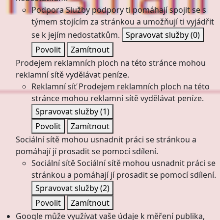
Podpora
Služby podpory ti pomáhají spojit se s
týmem stojícím za stránkou a umožňují ti vyjádřit
se k jejím nedostatkům.
Spravovat služby
(0)
Povolit
Zamítnout
Prodejem reklamních ploch na této stránce mohou
reklamní sítě vydělávat peníze.
Reklamní síť
Prodejem reklamních ploch na této
stránce mohou reklamní sítě vydělávat peníze.
Spravovat služby
(1)
Povolit
Zamítnout
Sociální sítě mohou usnadnit práci se stránkou a
pomáhají jí prosadit se pomocí sdílení.
Sociální sítě
Sociální sítě mohou usnadnit práci se
stránkou a pomáhají jí prosadit se pomocí sdílení.
Spravovat služby
(2)
Povolit
Zamítnout
Google může využívat vaše údaje k měření publika,