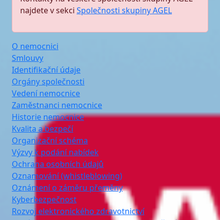
najdete v sekci
Společnosti skupiny AGEL
O nemocnici
Smlouvy
Identifikační údaje
Orgány společnosti
Vedení nemocnice
Zaměstnanci nemocnice
Historie nemocnice
Kvalita a bezpečí
Organizační schéma
Výzvy k podání nabídek
Ochrana osobních údajů
Oznamování (whistleblowing)
Oznámení o záměru přeměny
Kyberbezpečnost
Rozvoj elektronického zdravotnictví