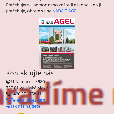
Potřebujete-li pomoc nebo znáte-li někoho, kdo ji
potřebuje, obraťe se na
NADACI AGEL
.
Kontaktujte nás
U Nemocnice 980
757 01 Valašské Meziříčí
+420 571 758 111
Telefonní seznam
Jak nás najdete