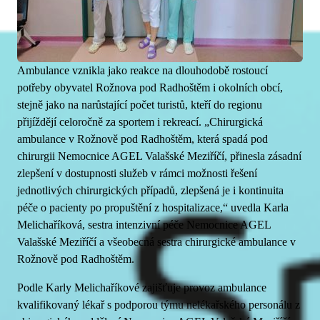
Ambulance vznikla jako reakce na dlouhodobě rostoucí
potřeby obyvatel Rožnova pod Radhoštěm i okolních obcí,
stejně jako na narůstající počet turistů, kteří do regionu
přijíždějí celoročně za sportem i rekreací. „Chirurgická
ambulance v Rožnově pod Radhoštěm, která spadá pod
chirurgii Nemocnice AGEL Valašské Meziříčí, přinesla zásadní
zlepšení v dostupnosti služeb v rámci možnosti řešení
jednotlivých chirurgických případů, zlepšená je i kontinuita
péče o pacienty po propuštění z hospitalizace,“ uvedla Karla
Melichaříková, sestra intenzivní péče Nemocnice AGEL
Valašské Meziříčí a všeobecná sestra chirurgické ambulance v
Rožnově pod Radhoštěm.
Podle Karly Melichaříkové zajišťuje provoz ambulance
kvalifikovaný lékař s podporou týmu nelékařského personálu z