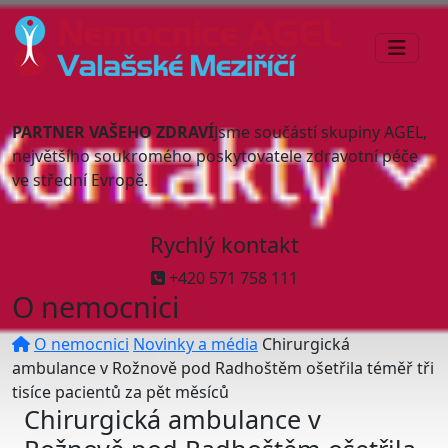
PARTNER VAŠEHO ZDRAVÍ
Jsme součástí skupiny AGEL,
největšího soukromého poskytovatele zdravotní péče
ve střední Evropě.
Rychlý kontakt
+420 571 758 111
O nemocnici
O nemocnici
Novinky a média
Chirurgická
ambulance v Rožnově pod Radhoštěm ošetřila téměř tři
tisíce pacientů za pět měsíců
Chirurgická ambulance v