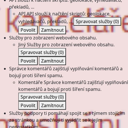
API slouží k načtění skriptů: geolokace, vyhledávačů,
překladů, ...
API
API slouží k načtění skriptů: geolokace,
vyhledávačů, překladů, ...
Spravovat služby
(0)
Povolit
Zamítnout
Služby pro zobrazení webového obsahu.
Jiný
Služby pro zobrazení webového obsahu.
Spravovat služby
(0)
Povolit
Zamítnout
Správce komentářů zajišťují vyplňování komentářů a
bojují proti šíření spamu.
Komentáře
Správce komentářů zajišťují vyplňování
komentářů a bojují proti šíření spamu.
Spravovat služby
(0)
Povolit
Zamítnout
Služby podpory ti pomáhají spojit se s týmem stojícím
za stránkou a umožňují ti vyjádřit se k jejím
nedostatkům.