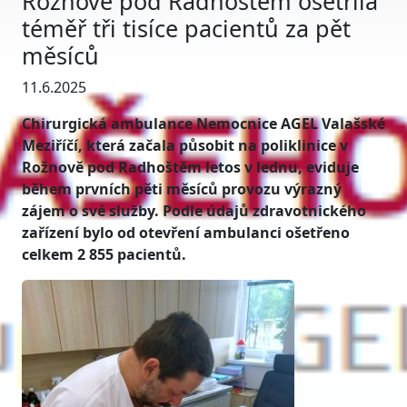
Rožnově pod Radhoštěm ošetřila
téměř tři tisíce pacientů za pět
měsíců
11.6.2025
Chirurgická ambulance Nemocnice AGEL Valašské
Meziříčí, která začala působit na poliklinice v
Rožnově pod Radhoštěm letos v lednu, eviduje
během prvních pěti měsíců provozu výrazný
zájem o své služby. Podle údajů zdravotnického
zařízení bylo od otevření ambulanci ošetřeno
celkem 2 855 pacientů.