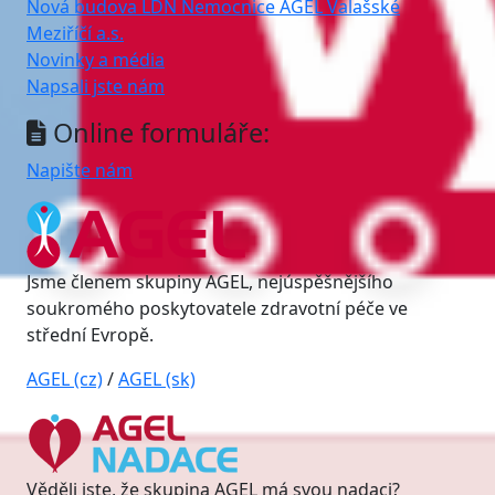
Nová budova LDN Nemocnice AGEL Valašské
Meziříčí a.s.
Novinky a média
Napsali jste nám
Online formuláře:
Napište nám
Jsme členem skupiny AGEL, nejúspěšnějšího
soukromého poskytovatele zdravotní péče ve
střední Evropě.
AGEL (cz)
/
AGEL (sk)
Věděli jste, že skupina AGEL má svou nadaci?