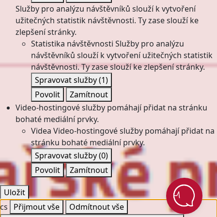
Služby pro analýzu návštěvníků slouží k vytvoření
užitečných statistik návštěvnosti. Ty zase slouží ke
zlepšení stránky.
Statistika návštěvnosti
Služby pro analýzu
návštěvníků slouží k vytvoření užitečných statistik
návštěvnosti. Ty zase slouží ke zlepšení stránky.
Spravovat služby
(1)
Povolit
Zamítnout
Video-hostingové služby pomáhají přidat na stránku
bohaté mediální prvky.
Videa
Video-hostingové služby pomáhají přidat na
stránku bohaté mediální prvky.
Spravovat služby
(0)
Povolit
Zamítnout
Uložit
cs
Přijmout vše
Odmítnout vše