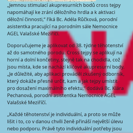
„Jemnou stimulací akupresurních bodů cross tejpy
napomáhají ke zrání děložního hrdla a k aktivaci
děložní činnosti,“ říká Bc. Adéla Růčková, porodní
asistentka pracující na porodním sále Nemocnice
AGEL Valašské Meziříčí.
Doporučujeme je aplikovat od 38. týdne těhotenství
až do samotného porodu. Cross tejpy se aplikují na
horní a dolní končetiny, stejně tak na chodidla, což
jsou místa, kde se nachází klíčové akupresurní body.
„Je důležité, aby aplikaci prováděl zkušený odborník,
který dokáže přesně určit, kam a jak tejpy umístit
pro dosažení maximálního efektu,“ dodává Bc. Klára
Pechanová, porodní asistentka Nemocnice AGEL
Valašské Meziříčí.
„Každé těhotenství je individuální, a proto se může
lišit i to, co v danou chvíli ženě přináší největší úlevu
nebo podporu. Právě tyto individuální potřeby jsou