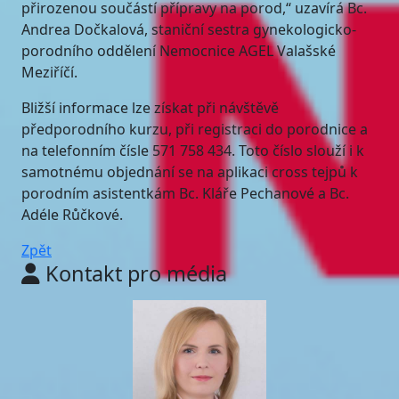
přirozenou součástí přípravy na porod,“ uzavírá Bc.
Andrea Dočkalová, staniční sestra gynekologicko-
porodního oddělení Nemocnice AGEL Valašské
Meziříčí.
Bližší informace lze získat při návštěvě
předporodního kurzu, při registraci do porodnice a
na telefonním čísle 571 758 434. Toto číslo slouží i k
samotnému objednání se na aplikaci cross tejpů k
porodním asistentkám Bc. Kláře Pechanové a Bc.
Adéle Růčkové.
Zpět
Kontakt pro média