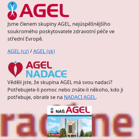
Jsme členem skupiny AGEL, nejúspěšnějšího
soukromého poskytovatele zdravotní péče ve
střední Evropě.
AGEL (cz)
/
AGEL (sk)
Věděli jste, že skupina AGEL má svou nadaci?
Potřebujete-li pomoc nebo znáte-li někoho, kdo ji
potřebuje, obraťe se na
NADACI AGEL
.