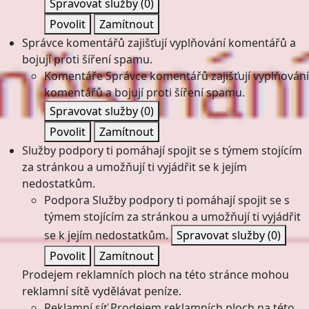
Spravovat služby
(0)
Povolit
Zamítnout
Správce komentářů zajišťují vyplňování komentářů a
bojují proti šíření spamu.
Komentáře
Správce komentářů zajišťují vyplňování
komentářů a bojují proti šíření spamu.
Spravovat služby
(0)
Povolit
Zamítnout
Služby podpory ti pomáhají spojit se s týmem stojícím
za stránkou a umožňují ti vyjádřit se k jejím
nedostatkům.
Podpora
Služby podpory ti pomáhají spojit se s
týmem stojícím za stránkou a umožňují ti vyjádřit
se k jejím nedostatkům.
Spravovat služby
(0)
Povolit
Zamítnout
Prodejem reklamních ploch na této stránce mohou
reklamní sítě vydělávat peníze.
Reklamní síť
Prodejem reklamních ploch na této