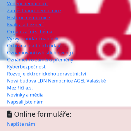
Vedení nemocnice
Zaměstnanci nemocnice
Historie nemocnice
Kvalita a bezpečí
Organizační schéma
Výzvy k podání nabídek
Ochrana osobních údajů
Oznamování (whistleblowing)
Oznámení o záměru přeměny
Kyberbezpečnost
Rozvoj elektronického zdravotnictví
Nová budova LDN Nemocnice AGEL Valašské
Meziříčí a.s.
Novinky a média
Napsali jste nám
Online formuláře:
Napište nám