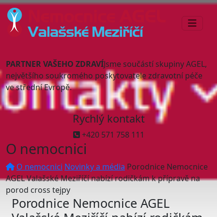
PARTNER VAŠEHO ZDRAVÍ
Jsme součástí skupiny AGEL,
největšího soukromého poskytovatele zdravotní péče
ve střední Evropě.
Rychlý kontakt
+420 571 758 111
O nemocnici
O nemocnici
Novinky a média
Porodnice Nemocnice
AGEL Valašské Meziříčí nabízí rodičkám k přípravě na
porod cross tejpy
Porodnice Nemocnice AGEL