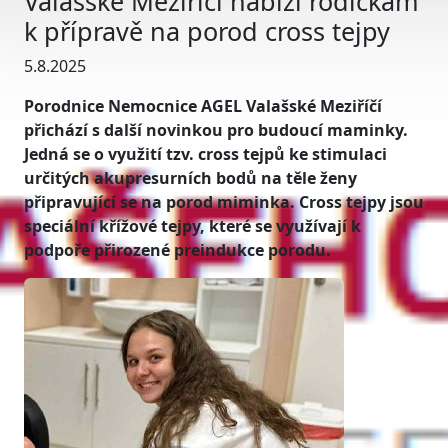
Valašské Meziříčí nabízí rodičkám
k přípravě na porod cross tejpy
5.8.2025
Porodnice Nemocnice AGEL Valašské Meziříčí
přichází s další novinkou pro budoucí maminky.
Jedná se o využití tzv. cross tejpů ke stimulaci
určitých akupresurních bodů na těle ženy
připravující se na porod miminka. Cross tejpy jsou
speciální křížové tejpy, které se využívají k
podpoře přirozené preindukce porodu.