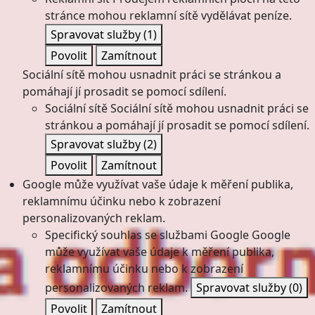
stránce mohou reklamní sítě vydělávat peníze.
Spravovat služby
(1)
Povolit
Zamítnout
Sociální sítě mohou usnadnit práci se stránkou a
pomáhají jí prosadit se pomocí sdílení.
Sociální sítě
Sociální sítě mohou usnadnit práci se
stránkou a pomáhají jí prosadit se pomocí sdílení.
Spravovat služby
(2)
Povolit
Zamítnout
Google může využívat vaše údaje k měření publika,
reklamnímu účinku nebo k zobrazení
personalizovaných reklam.
Specifický souhlas se službami Google
Google
může využívat vaše údaje k měření publika,
reklamnímu účinku nebo k zobrazení
personalizovaných reklam.
Spravovat služby
(0)
Povolit
Zamítnout