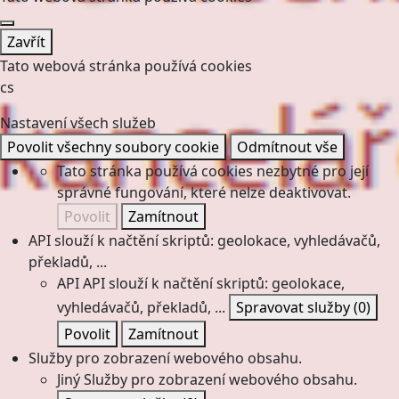
Zavřít
Tato webová stránka používá cookies
cs
Nastavení všech služeb
Povolit všechny soubory cookie
Odmítnout vše
Tato stránka používá cookies nezbytné pro její
správné fungování, které nelze deaktivovat.
Povolit
Zamítnout
API slouží k načtění skriptů: geolokace, vyhledávačů,
překladů, ...
API
API slouží k načtění skriptů: geolokace,
vyhledávačů, překladů, ...
Spravovat služby
(0)
Povolit
Zamítnout
Služby pro zobrazení webového obsahu.
Jiný
Služby pro zobrazení webového obsahu.