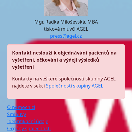
Mgr. Radka Miloševská, MBA
tisková mluvčí AGEL
press@agel.cz
Kontakt neslouží k objednávání pacientů na
vyšetření, očkování a výdeji výsledků
vyšetření
Kontakty na veškeré společnosti skupiny AGEL
najdete v sekci
Společnosti skupiny AGEL
O nemocnici
Smlouvy
Identifikační údaje
Orgány společnosti