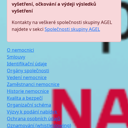
vyšetření, očkování a výdeji výsledků
vyšetření
Kontakty na veškeré společnosti skupiny AGEL
najdete v sekci
Společnosti skupiny AGEL
O nemocnici
Smlouvy
Identifikační údaje
Orgány společnosti
Vedení nemocnice
Zaměstnanci nemocnice
Historie nemocnice
Kvalita a bezpečí
Organizační schéma
Výzvy k podání nabídek
Ochrana osobních údajů
Oznamování (whistleblowing)