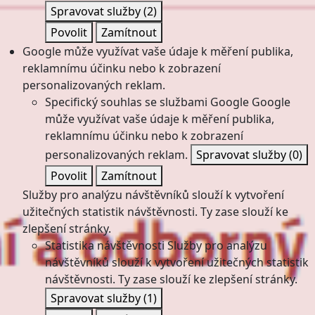
Spravovat služby
(2)
Povolit
Zamítnout
Google může využívat vaše údaje k měření publika,
reklamnímu účinku nebo k zobrazení
personalizovaných reklam.
Specifický souhlas se službami Google
Google
může využívat vaše údaje k měření publika,
reklamnímu účinku nebo k zobrazení
personalizovaných reklam.
Spravovat služby
(0)
Povolit
Zamítnout
Služby pro analýzu návštěvníků slouží k vytvoření
užitečných statistik návštěvnosti. Ty zase slouží ke
zlepšení stránky.
Statistika návštěvnosti
Služby pro analýzu
návštěvníků slouží k vytvoření užitečných statistik
návštěvnosti. Ty zase slouží ke zlepšení stránky.
Spravovat služby
(1)