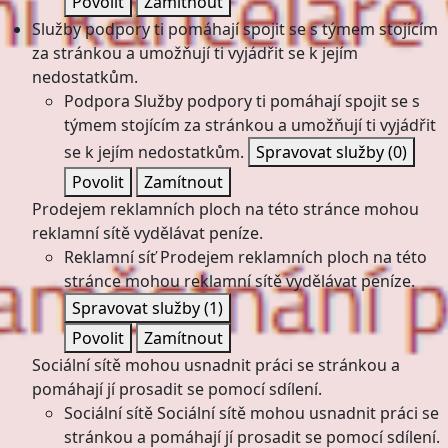
Povolit
Zamítnout
Služby podpory ti pomáhají spojit se s týmem stojícím
za stránkou a umožňují ti vyjádřit se k jejím
nedostatkům.
Podpora
Služby podpory ti pomáhají spojit se s
týmem stojícím za stránkou a umožňují ti vyjádřit
se k jejím nedostatkům.
Spravovat služby
(0)
Povolit
Zamítnout
Prodejem reklamních ploch na této stránce mohou
reklamní sítě vydělávat peníze.
Reklamní síť
Prodejem reklamních ploch na této
stránce mohou reklamní sítě vydělávat peníze.
Spravovat služby
(1)
Povolit
Zamítnout
Sociální sítě mohou usnadnit práci se stránkou a
pomáhají jí prosadit se pomocí sdílení.
Sociální sítě
Sociální sítě mohou usnadnit práci se
stránkou a pomáhají jí prosadit se pomocí sdílení.