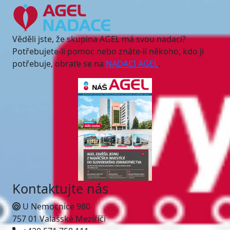
Věděli jste, že skupina AGEL má svou nadaci?
Potřebujete-li pomoc nebo znáte-li někoho, kdo ji
potřebuje, obraťe se na
NADACI AGEL
.
Kontaktujte nás
U Nemocnice 980
757 01 Valašské Meziříčí