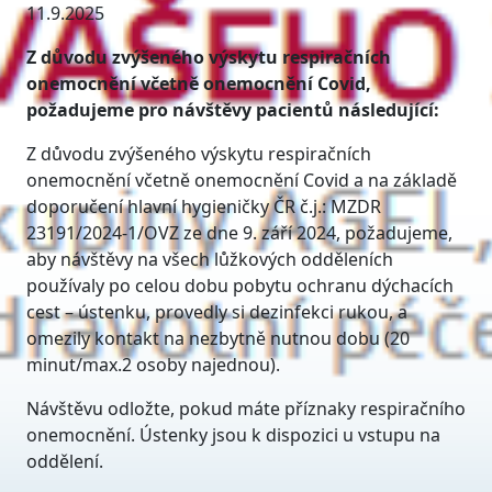
11.9.2025
Z důvodu zvýšeného výskytu respiračních
onemocnění včetně onemocnění Covid,
požadujeme pro návštěvy pacientů následující:
Z důvodu zvýšeného výskytu respiračních
onemocnění včetně onemocnění Covid a na základě
doporučení hlavní hygieničky ČR č.j.: MZDR
23191/2024-1/OVZ ze dne 9. září 2024, požadujeme,
aby návštěvy na všech lůžkových odděleních
používaly po celou dobu pobytu ochranu dýchacích
cest – ústenku, provedly si dezinfekci rukou, a
omezily kontakt na nezbytně nutnou dobu (20
minut/max.2 osoby najednou).
Návštěvu odložte, pokud máte příznaky respiračního
onemocnění. Ústenky jsou k dispozici u vstupu na
oddělení.