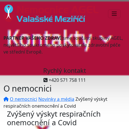
PARTNER VAŠEHO ZDRAVÍ
Jsme součástí skupiny AGEL,
největšího soukromého poskytovatele zdravotní péče
ve střední Evropě.
Rychlý kontakt
+420 571 758 111
O nemocnici
O nemocnici
Novinky a média
Zvýšený výskyt
respiračních onemocnění a Covid
Zvýšený výskyt respiračních
onemocnění a Covid