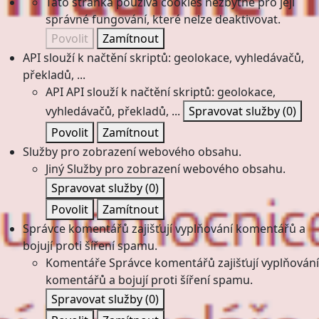
Tato stránka používá cookies nezbytné pro její
správné fungování, které nelze deaktivovat.
Povolit
Zamítnout
API slouží k načtění skriptů: geolokace, vyhledávačů,
překladů, ...
API
API slouží k načtění skriptů: geolokace,
vyhledávačů, překladů, ...
Spravovat služby
(0)
Povolit
Zamítnout
Služby pro zobrazení webového obsahu.
Jiný
Služby pro zobrazení webového obsahu.
Spravovat služby
(0)
Povolit
Zamítnout
Správce komentářů zajišťují vyplňování komentářů a
bojují proti šíření spamu.
Komentáře
Správce komentářů zajišťují vyplňování
komentářů a bojují proti šíření spamu.
Spravovat služby
(0)