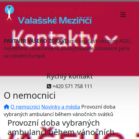
PARTNER VAŠEHO ZDRAVÍ
Jsme součástí skupiny AGEL,
největšího soukromého poskytovatele zdravotní péče
ve střední Evropě.
Rychlý kontakt
+420 571 758 111
O nemocnici
O nemocnici
Novinky a média
Provozní doba
vybraných ambulancí během vánočních svátků
Provozní doba vybraných
ambulancí během vánočních