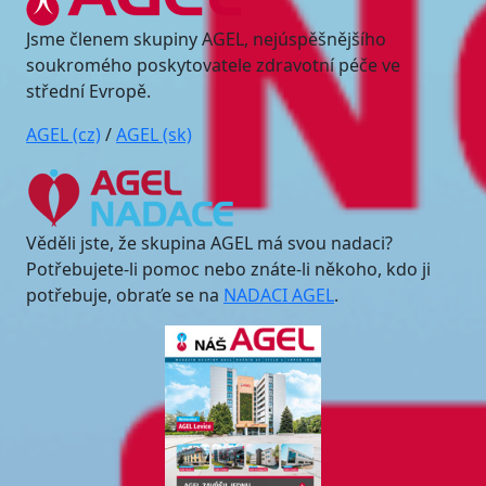
Jsme členem skupiny AGEL, nejúspěšnějšího
soukromého poskytovatele zdravotní péče ve
střední Evropě.
AGEL (cz)
/
AGEL (sk)
Věděli jste, že skupina AGEL má svou nadaci?
Potřebujete-li pomoc nebo znáte-li někoho, kdo ji
potřebuje, obraťe se na
NADACI AGEL
.