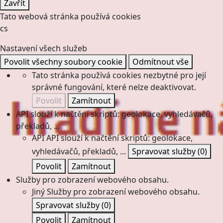
Zavřít
Tato webová stránka používá cookies
cs
Nastavení všech služeb
Povolit všechny soubory cookie
Odmítnout vše
Tato stránka používá cookies nezbytné pro její
správné fungování, které nelze deaktivovat.
Povolit
Zamítnout
API slouží k načtění skriptů: geolokace, vyhledávačů,
překladů, ...
API
API slouží k načtění skriptů: geolokace,
vyhledávačů, překladů, ...
Spravovat služby
(0)
Povolit
Zamítnout
Služby pro zobrazení webového obsahu.
Jiný
Služby pro zobrazení webového obsahu.
Spravovat služby
(0)
Povolit
Zamítnout