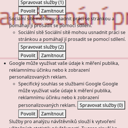
Spravovat služby
(1)
Povolit
Zamítnout
Sociální sítě mohou usnadnit práci se stránkou a
pomáhají jí prosadit se pomocí sdílení.
Sociální sítě
Sociální sítě mohou usnadnit práci se
stránkou a pomáhají jí prosadit se pomocí sdílení.
Spravovat služby
(2)
Povolit
Zamítnout
Google může využívat vaše údaje k měření publika,
reklamnímu účinku nebo k zobrazení
personalizovaných reklam.
Specifický souhlas se službami Google
Google
může využívat vaše údaje k měření publika,
reklamnímu účinku nebo k zobrazení
personalizovaných reklam.
Spravovat služby
(0)
Povolit
Zamítnout
Služby pro analýzu návštěvníků slouží k vytvoření