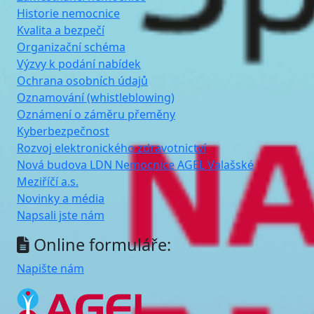
Historie nemocnice
Kvalita a bezpečí
Organizační schéma
Výzvy k podání nabídek
Ochrana osobních údajů
Oznamování (whistleblowing)
Oznámení o záměru přeměny
Kyberbezpečnost
Rozvoj elektronického zdravotnictví
Nová budova LDN Nemocnice AGEL Valašské
Meziříčí a.s.
Novinky a média
Napsali jste nám
Online formuláře:
Napište nám