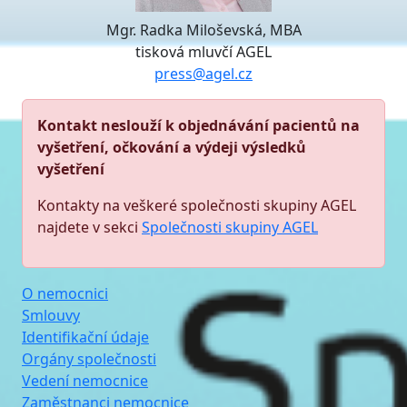
Mgr. Radka Miloševská, MBA
tisková mluvčí AGEL
press@agel.cz
Kontakt neslouží k objednávání pacientů na
vyšetření, očkování a výdeji výsledků
vyšetření
Kontakty na veškeré společnosti skupiny AGEL
najdete v sekci
Společnosti skupiny AGEL
O nemocnici
Smlouvy
Identifikační údaje
Orgány společnosti
Vedení nemocnice
Zaměstnanci nemocnice