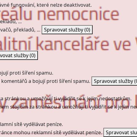
ávné fungování, které nelze deaktivovat.
kladů, ...
vačů, překladů, ...
Spravovat služby
(0)
vovat služby
(0)
ují proti šíření spamu.
 komentářů a bojují proti šíření spamu.
Spravovat služby
(
a stránkou a umožňují ti vyjádřit se k jejím nedostatkům.
mem stojícím za stránkou a umožňují ti vyjádřit se k jejím 
amní sítě vydělávat peníze.
ránce mohou reklamní sítě vydělávat peníze.
Spravovat sl