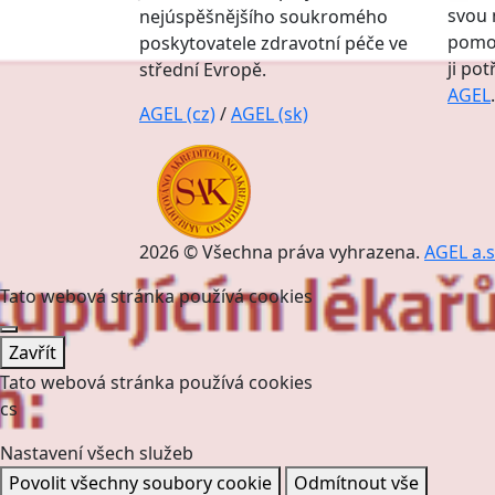
svou 
nejúspěšnějšího soukromého
pomoc
poskytovatele zdravotní péče ve
ji po
střední Evropě.
AGEL
.
AGEL (cz)
/
AGEL (sk)
2026 © Všechna práva vyhrazena.
AGEL a.s
Tato webová stránka používá cookies
Zavřít
Tato webová stránka používá cookies
cs
Nastavení všech služeb
Povolit všechny soubory cookie
Odmítnout vše