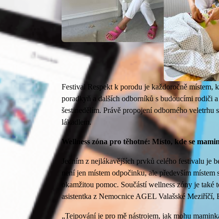
Festival Respekt k porodu je každoročně místem, kd
poradkyň a dalších odborníků s budoucími rodiči a 
šestinedělím. Právě propojení odborného veletrhu
lákadlem.
Wellness zóna pro těhotné: Místo, kde se mam
Jedním z nejlákavějších prvků celého festivalu je
není jen místem odpočinku, ale především místem 
okamžitou pomoc. Součástí wellness zóny je také t
asistentka z Nemocnice AGEL Valašské Meziříčí, 
„Tejpování je pro mě nástrojem, jak mohu maminkám