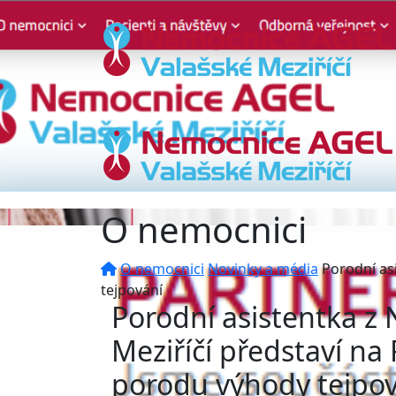
O nemocnici
O nemocnici
Novinky a média
Porodní as
tejpování
Porodní asistentka z
Meziříčí představí na
porodu výhody tejpo