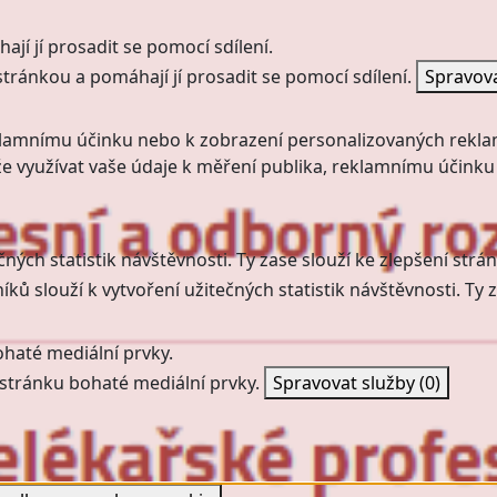
jí jí prosadit se pomocí sdílení.
stránkou a pomáhají jí prosadit se pomocí sdílení.
Spravov
klamnímu účinku nebo k zobrazení personalizovaných rekla
 využívat vaše údaje k měření publika, reklamnímu účinku
ných statistik návštěvnosti. Ty zase slouží ke zlepšení strán
ků slouží k vytvoření užitečných statistik návštěvnosti. Ty z
haté mediální prvky.
stránku bohaté mediální prvky.
Spravovat služby
(0)