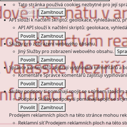
Tato stránka používá cookies nezbytné pro její spr
Povolit
Zamítnout
API slouží k načtění skriptů: geolokace, vyhledávačů, pře
API
API slouží k načtění skriptů: geolokace, vyhledá
Povolit
Zamítnout
Služby pro zobrazení webového obsahu.
Jiný
Služby pro zobrazení webového obsahu.
Spra
Povolit
Zamítnout
Správce komentářů zajišťují vyplňování komentářů a boj
Komentáře
Správce komentářů zajišťují vyplňování
Povolit
Zamítnout
Služby podpory ti pomáhají spojit se s týmem stojícím z
Podpora
Služby podpory ti pomáhají spojit se s tý
Povolit
Zamítnout
Prodejem reklamních ploch na této stránce mohou rekl
Reklamní síť
Prodejem reklamních ploch na této st