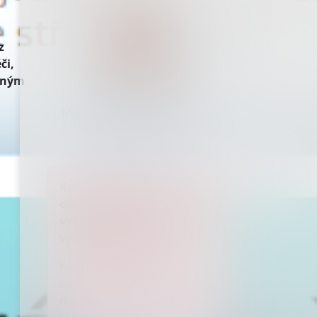
z
či,
asným
Mgr. Radka Miloševská, MBA
tisková mluvčí AGEL
press@agel.cz
Kontakt neslouží k
objednávání pacientů na
vyšetření, očkování a výdeji
výsledků vyšetření
Kontakty na veškeré
společnosti skupiny AGEL
najdete v sekci
Společnosti