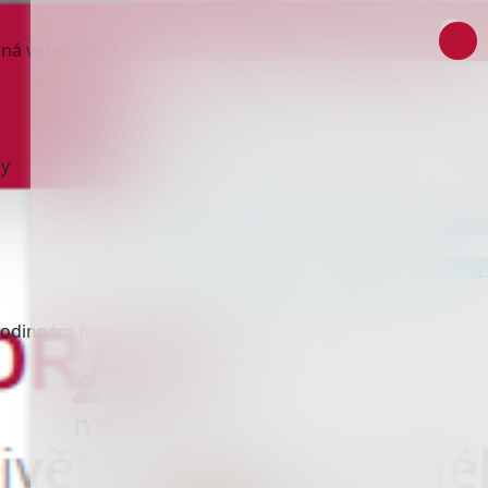
ná veřejnost
Kariéra
Média
Kontakty
Rychlý kontakt
ny
+420 571 758 111
Rodinném festivalu Respekt k porodu výhody
Kontakt pro
média