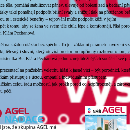
e těla, pomáhá stabilizovat pánev, ulevuje od bolestí zad a bederní pát
ásky také pomáhají podpořit břišní svaly a snižují tlak na přetíženou brá
 tu i estetické benefity – tejpování může podpořit kůži v jejím
ět k tomu, aby se žena ve svém těle cítila lépe a komfortněji, říká por
. Klára Pechanová.
dět na každou otázku bez spěchu. To je i základní parametr navození v
kt, tělesný i slovní, který otevírá prostor pro upřímný rozhovor o tom, 
asistentka Bc. Klára Pechanová jednu z nejdůležitějších součástí své pr
zentací na pražském veletrhu hlásí k jasné vizi – být porodnicí, která
čkám přistupuje s úctou, empatií a individuálním přístupem.
čkám celou řadu možností, jak prožít porod co nejpřirozeněji a zárove
u péčí.
i jste, že skupina AGEL má