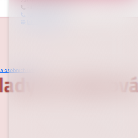
757 01 Valašské Meziříčí
+420 571 758 111
Telefonní seznam
Jak nás najdete
a osobních údajů