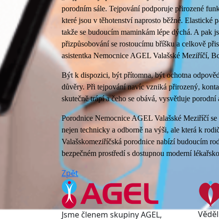
porodním sále. Tejpování podporuje přirozené funkc
které jsou v těhotenství naprosto běžné. Elastické p
takže se budoucím maminkám lépe dýchá. A pak jsou
přizpůsobování se rostoucímu bříšku a celkově přisp
asistentka Nemocnice AGEL Valašské Meziříčí, Bc
Být k dispozici, být přítomna, být ochotna odpově
důvěry. Při tejpování navíc vzniká přirozený, konta
skutečně trápí a čeho se obává, vysvětluje porodní 
Porodnice Nemocnice AGEL Valašské Meziříčí se pre
nejen technicky a odborně na výši, ale která k rodi
Valašskomeziříčská porodnice nabízí budoucím rodi
bezpečném prostředí s dostupnou moderní lékařsko
Zpět
Věděl
Jsme členem skupiny AGEL,