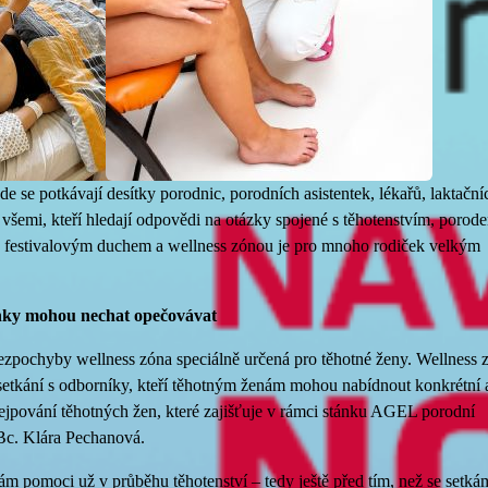
e se potkávají desítky porodnic, porodních asistentek, lékařů, laktační
všemi, kteří hledají odpovědi na otázky spojené s těhotenstvím, porod
 s festivalovým duchem a wellness zónou je pro mnoho rodiček velkým
inky mohou nechat opečovávat
 bezpochyby wellness zóna speciálně určená pro těhotné ženy. Wellness 
setkání s odborníky, kteří těhotným ženám mohou nabídnout konkrétní 
ejpování těhotných žen, které zajišťuje v rámci stánku AGEL porodní
Bc. Klára Pechanová.
 pomoci už v průběhu těhotenství – tedy ještě před tím, než se setká