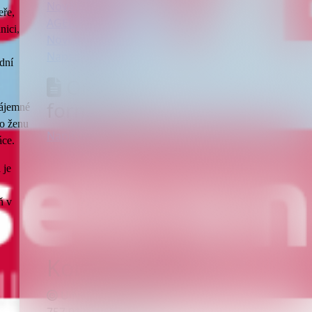
Nová budova LDN Nemocnice
eře,
AGEL Valašské Meziříčí a.s.
nici,
Novinky a média
Napsali jste nám
odní
Online
formuláře:
zájemné
co ženu
Napište nám
áce.
 je
ň v
Kontaktujte nás
U Nemocnice 980