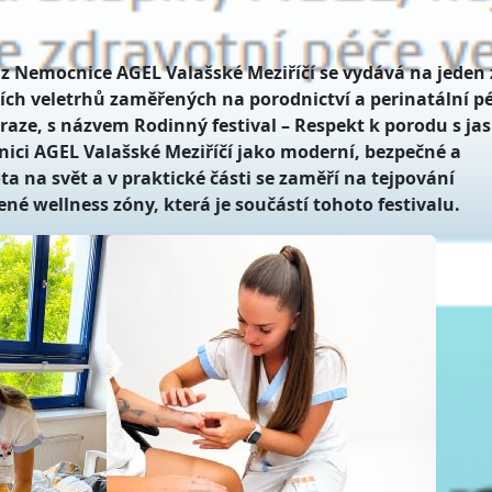
z Nemocnice AGEL Valašské Meziříčí se vydává na jeden 
h veletrhů zaměřených na porodnictví a perinatální pé
Praze, s názvem Rodinný festival – Respekt k porodu s j
nici AGEL Valašské Meziříčí jako moderní, bezpečné a
a na svět a v praktické části se zaměří na tejpování
né wellness zóny, která je součástí tohoto festivalu.