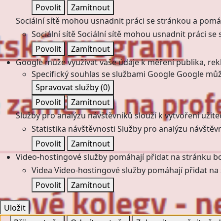
Povolit
Zamítnout
Sociální sítě mohou usnadnit práci se stránkou a pomáha
Sociální sítě
Sociální sítě mohou usnadnit práci se 
Povolit
Zamítnout
Google může využívat vaše údaje k měření publika, re
Specifický souhlas se službami Google
Google může
Spravovat služby
(0)
Povolit
Zamítnout
Služby pro analýzu návštěvníků slouží k vytvoření užiteč
Statistika návštěvnosti
Služby pro analýzu návštěvní
Povolit
Zamítnout
Video-hostingové služby pomáhají přidat na stránku bo
Videa
Video-hostingové služby pomáhají přidat na 
Povolit
Zamítnout
Uložit