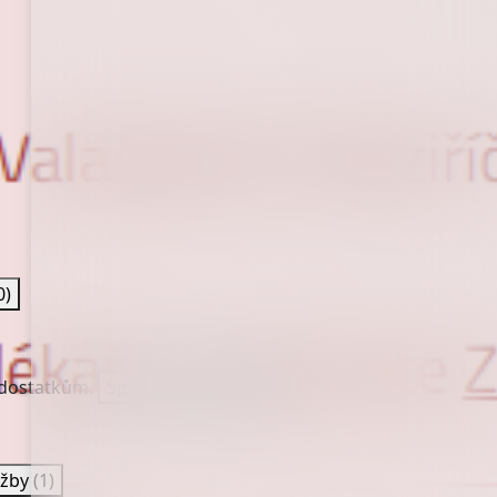
0)
nedostatkům.
Spravovat služby
(0)
užby
(1)