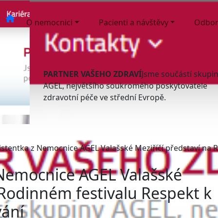
O nemocnici
Pacienti a návštěvy
Odbor
PARTNER VAŠEHO ZDRAVÍ
Jsme součástí skupi
AGEL, největšího soukromého poskytovatele
zdravotní péče ve střední Evropě.
istentka z Nemocnice AGEL Valašské Meziříčí představí na 
 Nemocnice AGEL Valašské
 Rodinném festivalu Respekt k
vání