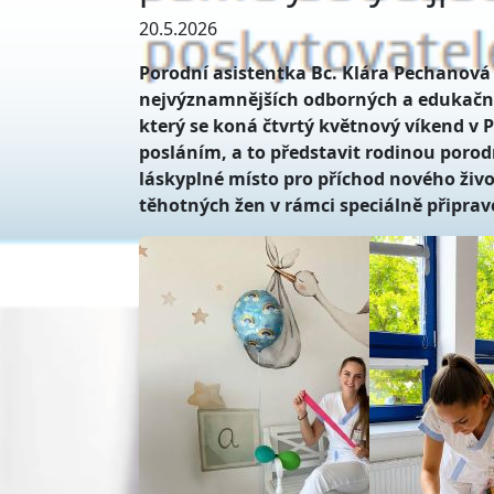
20.5.2026
Porodní asistentka Bc. Klára Pechanová 
nejvýznamnějších odborných a edukačníc
který se koná čtvrtý květnový víkend v 
posláním, a to představit rodinou porod
láskyplné místo pro příchod nového život
těhotných žen v rámci speciálně připrave