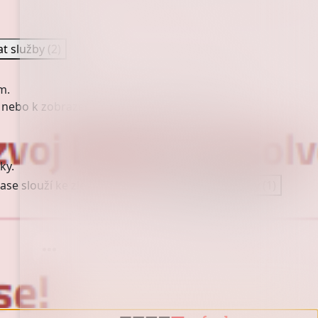
at služby
(2)
m.
 nebo k zobrazení personalizovaných reklam.
ky.
ase slouží ke zlepšení stránky.
Spravovat služby
(1)