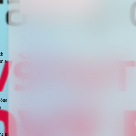
skupiny AGEL
O nemocnici
Smlouvy
Identifikační údaje
Orgány společnosti
Vedení nemocnice
ch
Zaměstnanci nemocnice
em a
Historie nemocnice
Kvalita a bezpečí
Organizační schéma
Výzvy k podání nabídek
Ochrana osobních údajů
zóna
Oznamování (whistleblowing)
a
Oznámení o záměru přeměny
Kyberbezpečnost
Rozvoj elektronického
zdravotnictví
me na