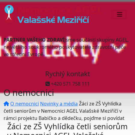
PARTNER VAŠEHO ZDRAVÍ
Jsme součástí skupiny AGEL,
největšího soukromého poskytovatele zdravotní péče
ve střední Evropě.
Rychlý kontakt
+420 571 758 111
O nemocnici
O nemocnici
Novinky a média
Žáci ze ZŠ Vyhlídka
četli seniorům v Nemocnici AGEL Valašské Meziříčí v
rámci projektu Babičko a dědečku, pojďme si povídat
Žáci ze ZŠ Vyhlídka četli seniorům