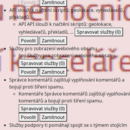
Povolit
Zamítnout
API slouží k načtění skriptů: geolokace, vyhledávačů,
překladů, ...
API
API slouží k načtění skriptů: geolokace,
vyhledávačů, překladů, ...
Spravovat služby
(0)
Povolit
Zamítnout
Služby pro zobrazení webového obsahu.
Jiný
Služby pro zobrazení webového obsahu.
Spravovat služby
(0)
Povolit
Zamítnout
Správce komentářů zajišťují vyplňování komentářů a
bojují proti šíření spamu.
Komentáře
Správce komentářů zajišťují vyplňování
komentářů a bojují proti šíření spamu.
Spravovat služby
(0)
Povolit
Zamítnout
Služby podpory ti pomáhají spojit se s týmem stojícím