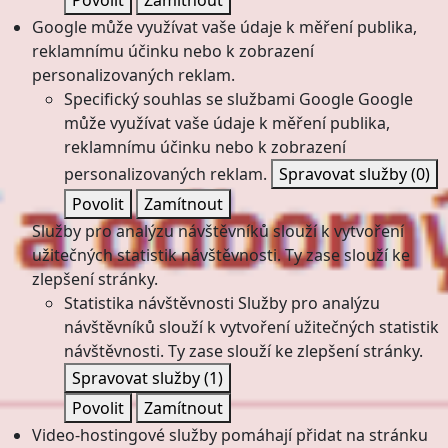
Povolit
Zamítnout
Google může využívat vaše údaje k měření publika,
reklamnímu účinku nebo k zobrazení
personalizovaných reklam.
Specifický souhlas se službami Google
Google
může využívat vaše údaje k měření publika,
reklamnímu účinku nebo k zobrazení
personalizovaných reklam.
Spravovat služby
(0)
Povolit
Zamítnout
Služby pro analýzu návštěvníků slouží k vytvoření
užitečných statistik návštěvnosti. Ty zase slouží ke
zlepšení stránky.
Statistika návštěvnosti
Služby pro analýzu
návštěvníků slouží k vytvoření užitečných statistik
návštěvnosti. Ty zase slouží ke zlepšení stránky.
Spravovat služby
(1)
Povolit
Zamítnout
Video-hostingové služby pomáhají přidat na stránku