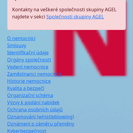
Kontakty na veškeré společnosti skupiny AGEL
najdete v sekci
Společnosti skupiny AGEL
O nemocnici
Smlouvy
Identifikační údaje
Orgány společnosti
Vedení nemocnice
Zaměstnanci nemocnice
Historie nemocnice
Kvalita a bezpečí
Organizační schéma
Výzvy k podání nabídek
Ochrana osobních údajů
Oznamování (whistleblowing)
Oznámení o záměru přeměny
Kyberbezpečnost