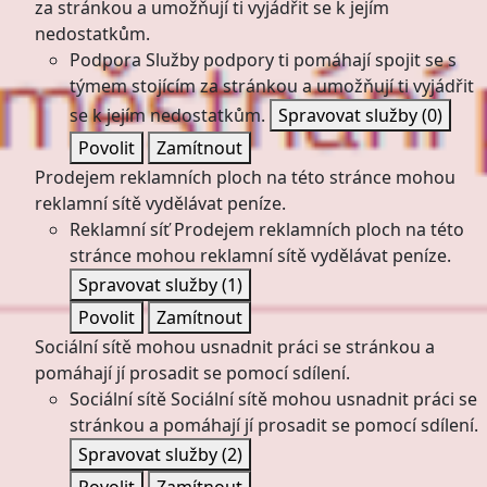
za stránkou a umožňují ti vyjádřit se k jejím
nedostatkům.
Podpora
Služby podpory ti pomáhají spojit se s
týmem stojícím za stránkou a umožňují ti vyjádřit
se k jejím nedostatkům.
Spravovat služby
(0)
Povolit
Zamítnout
Prodejem reklamních ploch na této stránce mohou
reklamní sítě vydělávat peníze.
Reklamní síť
Prodejem reklamních ploch na této
stránce mohou reklamní sítě vydělávat peníze.
Spravovat služby
(1)
Povolit
Zamítnout
Sociální sítě mohou usnadnit práci se stránkou a
pomáhají jí prosadit se pomocí sdílení.
Sociální sítě
Sociální sítě mohou usnadnit práci se
stránkou a pomáhají jí prosadit se pomocí sdílení.
Spravovat služby
(2)