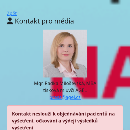
Zpět
Kontakt pro média
Mgr. Radka Miloševská, MBA
tisková mluvčí AGEL
press@agel.cz
Kontakt neslouží k objednávání pacientů na
vyšetření, očkování a výdeji výsledků
vyšetření