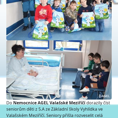
Do
Nemocnice
AGEL Valašské Meziříčí
dorazily číst
seniorům děti z 5.A ze Základní školy Vyhlídka ve
Valašském Meziříčí. Seniory přišla rozveselit celá