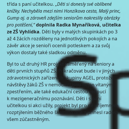
třída s paní učitelkou. „
Děti si donesly své oblíbené
knížky. Nechyběla mezi nimi Honzíkova cesta, Malý princ,
Gump aj. a zároveň zdejším seniorům nakreslily obrázky
pro potěšení,“
doplnila Radka Mynaříková, učitelka
ze ZŠ Vyhlídka
. Děti byly v malých skupinkách po 3
až 4 žácích rozděleny na jednotlivých pokojích a na
závěr akce je senioři ocenili potleskem a za svůj
výkon dostaly také sladkou odměnu.
Byl to už druhý HR projekt zaměřený na seniory a
děti prvních stupňů ZŠ. Pokračovat bude i v jiných
zdravotnických zařízeních skupiny AGEL, protože
návštěvy žáků ZŠ v nemocnici jsou nejen vítaným
zpestřením, ale také edukační cestou vedoucí
k mezigeneračnímu poznávání. Děti i s paní
učitelkou si akci užily, projekt byl pro ně příjemným
rozptýlením běžného školního dne a přinesl radost
všem zúčastněným.