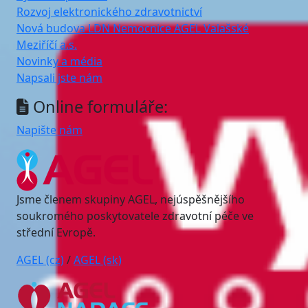
Rozvoj elektronického zdravotnictví
Nová budova LDN Nemocnice AGEL Valašské
Meziříčí a.s.
Novinky a média
Napsali jste nám
Online formuláře:
Napište nám
Jsme členem skupiny AGEL, nejúspěšnějšího
soukromého poskytovatele zdravotní péče ve
střední Evropě.
AGEL (cz)
/
AGEL (sk)