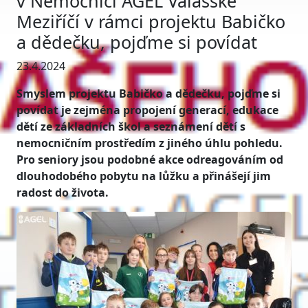
v Nemocnici AGEL Valašské
Meziříčí v rámci projektu Babičko
a dědečku, pojďme si povídat
23.4.2024
Smyslem projektu Babičko a dědečku, pojďme si
povídat je zejména propojení generací, edukace
dětí ze základních škol a seznámení dětí s
nemocničním prostředím z jiného úhlu pohledu.
Pro seniory jsou podobné akce odreagováním od
dlouhodobého pobytu na lůžku a přinášejí jim
radost do života.