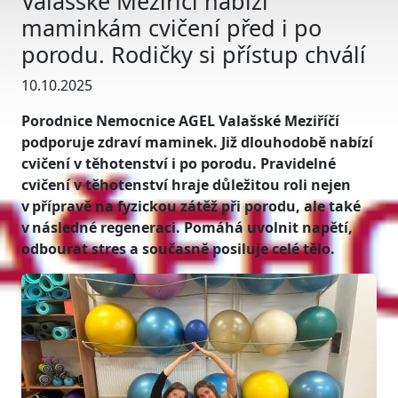
Valašské Meziříčí nabízí
maminkám cvičení před i po
porodu. Rodičky si přístup chválí
10.10.2025
Porodnice Nemocnice AGEL Valašské Meziříčí
podporuje zdraví maminek. Již dlouhodobě nabízí
cvičení v těhotenství i po porodu. Pravidelné
cvičení v těhotenství hraje důležitou roli nejen
v přípravě na fyzickou zátěž při porodu, ale také
v následné regeneraci. Pomáhá uvolnit napětí,
odbourat stres a současně posiluje celé tělo.