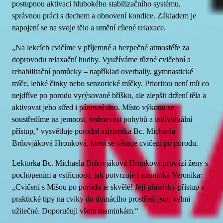
postupnou aktivaci hlubokého stabilizačního systému,
správnou práci s dechem a obnovení kondice. Základem je
napojení se na svoje tělo a umění cílené relaxace.
„Na lekcích cvičíme v příjemné a bezpečné atmosféře za
doprovodu relaxační hudby. Využíváme různé cvičební a
rehabilitační pomůcky – například overbally, gymnastické
míče, lehké činky nebo senzorické míčky. Prioritou není mít co
nejdříve po porodu vyrýsované bříško, ale zlepšit držení těla a
aktivovat jeho střed i pánevní dno. Místo výkonu se
soustředíme na jemnost, vnímavost pohybů a individuální
přístup," vysvětluje porodní asistentka Bc. Michaela
Brňovjáková Hronková, která se věnuje cvičení po porodu.
Lektorka Bc. Michaela Brňovjáková Hronková provází ženy s
pochopením a vstřícností, jak potvrzuje i maminka Veronika:
„Cvičení s Míšou po porodu je skvělé! Její přátelský přístup a
praktické tipy na cviky do domácího prostředí jsou velmi
užitečné. Doporučuji všem maminkám.“