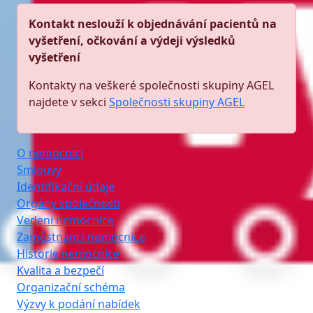
Kontakt neslouží k objednávání pacientů na
vyšetření, očkování a výdeji výsledků
vyšetření
Kontakty na veškeré společnosti skupiny AGEL
najdete v sekci
Společnosti skupiny AGEL
O nemocnici
Smlouvy
Identifikační údaje
Orgány společnosti
Vedení nemocnice
Zaměstnanci nemocnice
Historie nemocnice
Kvalita a bezpečí
Organizační schéma
Výzvy k podání nabídek