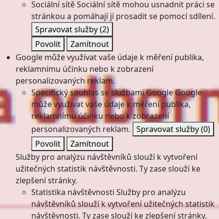
Sociální sítě
Sociální sítě mohou usnadnit práci se
stránkou a pomáhají jí prosadit se pomocí sdílení.
Spravovat služby
(2)
Povolit
Zamítnout
Google může využívat vaše údaje k měření publika,
reklamnímu účinku nebo k zobrazení
personalizovaných reklam.
Specifický souhlas se službami Google
Google
může využívat vaše údaje k měření publika,
reklamnímu účinku nebo k zobrazení
personalizovaných reklam.
Spravovat služby
(0)
Povolit
Zamítnout
Služby pro analýzu návštěvníků slouží k vytvoření
užitečných statistik návštěvnosti. Ty zase slouží ke
zlepšení stránky.
Statistika návštěvnosti
Služby pro analýzu
návštěvníků slouží k vytvoření užitečných statistik
návštěvnosti. Ty zase slouží ke zlepšení stránky.