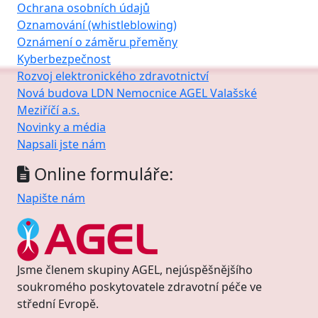
Ochrana osobních údajů
Oznamování (whistleblowing)
Oznámení o záměru přeměny
Kyberbezpečnost
Rozvoj elektronického zdravotnictví
Nová budova LDN Nemocnice AGEL Valašské
Meziříčí a.s.
Novinky a média
Napsali jste nám
Online formuláře:
Napište nám
Jsme členem skupiny AGEL, nejúspěšnějšího
soukromého poskytovatele zdravotní péče ve
střední Evropě.