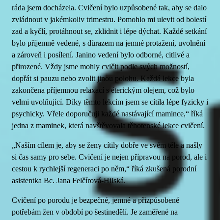
ráda jsem docházela. Cvičení bylo uzpůsobené tak, aby se dalo
zvládnout v jakémkoliv trimestru. Pomohlo mi ulevit od bolestí
zad a kyčlí, protáhnout se, zklidnit i lépe dýchat. Každé setkání
bylo příjemně vedené, s důrazem na jemné protažení, uvolnění
a zároveň i posílení. Janino vedení bylo odborné, citlivé a
přirozené. Vždy jsme mohly cvičit podle svých možností,
dopřát si pauzu nebo zvolit jinou polohu. Každá lekce byla
zakončena příjemnou relaxací s éterickým olejem, což bylo
velmi uvolňující. Díky těmto lekcím jsem se cítila lépe fyzicky i
psychicky. Vřele doporučuji každé nastávající mamince,“ říká
jedna z maminek, která navštěvovala těhotenské lekce cvičení.
„Naším cílem je, aby se ženy cítily dobře ve svém těle a našly
si čas samy pro sebe. Cvičení je nejen přípravou na porod, ale i
cestou k rychlejší regeneraci po něm,“ říká zkušená porodní
asistentka Bc. Jana Felčírová-Hilská.
Cvičení po porodu je bezpečné, jemné a přizpůsobené
potřebám žen v období po šestinedělí. Je zaměřené na