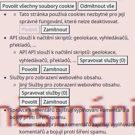
Povolit všechny soubory cookie
Odmítnout vše
Tato stránka používá cookies nezbytné pro její
správné fungování, které nelze deaktivovat.
Povolit
Zamítnout
API slouží k načtění skriptů: geolokace, vyhledávačů,
překladů, ...
API
API slouží k načtění skriptů: geolokace,
vyhledávačů, překladů, ...
Spravovat služby
(0)
Povolit
Zamítnout
Služby pro zobrazení webového obsahu.
Jiný
Služby pro zobrazení webového obsahu.
Spravovat služby
(0)
Povolit
Zamítnout
Správce komentářů zajišťují vyplňování komentářů a
bojují proti šíření spamu.
Komentáře
Správce komentářů zajišťují vyplňování
komentářů a bojují proti šíření spamu.