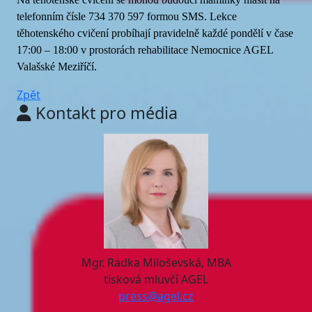
telefonním čísle 734 370 597 formou SMS. Lekce
těhotenského cvičení probíhají pravidelně každé pondělí v čase
17:00 – 18:00 v prostorách rehabilitace Nemocnice AGEL
Valašské Meziříčí.
Zpět
Kontakt pro média
Mgr. Radka Miloševská, MBA
tisková mluvčí AGEL
press@agel.cz