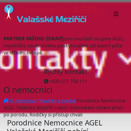
PARTNER VAŠEHO ZDRAVÍ
Jsme součástí skupiny AGEL,
největšího soukromého poskytovatele zdravotní péče
ve střední Evropě.
Rychlý kontakt
+420 571 758 111
O nemocnici
O nemocnici
Novinky a média
Porodnice Nemocnice
AGEL Valašské Meziříčí nabízí maminkám cvičení před i
po porodu. Rodičky si přístup chválí
Porodnice Nemocnice AGEL