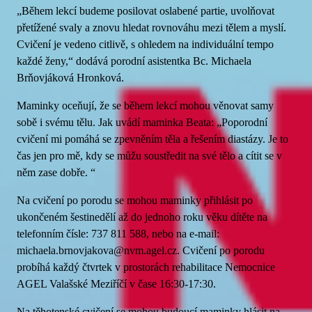
„Během lekcí budeme posilovat oslabené partie, uvolňovat
přetížené svaly a znovu hledat rovnováhu mezi tělem a myslí.
Cvičení je vedeno citlivě, s ohledem na individuální tempo
každé ženy,“ dodává porodní asistentka Bc. Michaela
Brňovjáková Hronková.
Maminky oceňují, že se během lekcí mohou věnovat samy
sobě i svému tělu. Jak uvádí maminka Beata: „Poporodní
cvičení mi pomáhá se zpevněním těla a řešením diastázy. Je to
čas jen pro mě, kdy se můžu soustředit na své tělo a cítit se v
něm zase dobře. “
Na cvičení po porodu se mohou maminky přihlásit po
ukončeném šestinedělí až do jednoho roku věku dítěte na
telefonním čísle: 737 811 588, nebo na e-mail:
michaela.brnovjakova@nvm.agel.cz
. Cvičení po porodu
probíhá každý čtvrtek v prostorách rehabilitace Nemocnice
AGEL Valašské Meziříčí v čase 16:30-17:30.
Na těhotenské cvičení se mohou budoucí maminky hlásit na