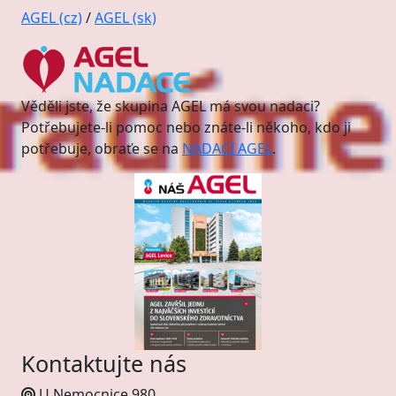
AGEL (cz)
/
AGEL (sk)
Věděli jste, že skupina AGEL má svou nadaci?
Potřebujete-li pomoc nebo znáte-li někoho, kdo ji
potřebuje, obraťe se na
NADACI AGEL
.
Kontaktujte nás
U Nemocnice 980