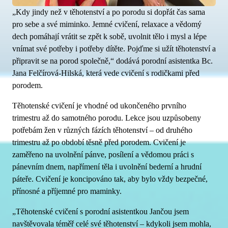
„Kdy jindy než v těhotenství a po porodu si dopřát čas sama
pro sebe a své miminko. Jemné cvičení, relaxace a vědomý
dech pomáhají vrátit se zpět k sobě, uvolnit tělo i mysl a lépe
vnímat své potřeby i potřeby dítěte. Pojďme si užít těhotenství a
připravit se na porod společně,“ dodává porodní asistentka Bc.
Jana Felčírová-Hilská, která vede cvičení s rodičkami před
porodem.
Těhotenské cvičení je vhodné od ukončeného prvního
trimestru až do samotného porodu. Lekce jsou uzpůsobeny
potřebám žen v různých fázích těhotenství – od druhého
trimestru až po období těsně před porodem. Cvičení je
zaměřeno na uvolnění pánve, posílení a vědomou práci s
pánevním dnem, napřímení těla i uvolnění bederní a hrudní
páteře. Cvičení je koncipováno tak, aby bylo vždy bezpečné,
přínosné a příjemné pro maminky.
„Těhotenské cvičení s porodní asistentkou Jančou jsem
navštěvovala téměř celé své těhotenství – kdykoli jsem mohla,