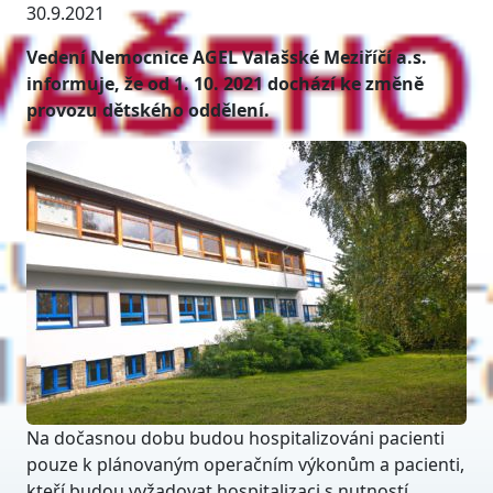
30.9.2021
Vedení Nemocnice AGEL Valašské Meziříčí a.s.
informuje, že od 1. 10. 2021 dochází ke změně
provozu dětského oddělení.
Na dočasnou dobu budou hospitalizováni pacienti
pouze k plánovaným operačním výkonům a pacienti,
kteří budou vyžadovat hospitalizaci s nutností