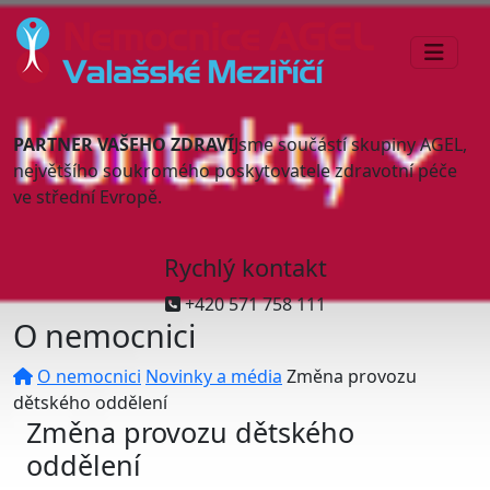
PARTNER VAŠEHO ZDRAVÍ
Jsme součástí skupiny AGEL,
největšího soukromého poskytovatele zdravotní péče
ve střední Evropě.
Rychlý kontakt
+420 571 758 111
O nemocnici
O nemocnici
Novinky a média
Změna provozu
dětského oddělení
Změna provozu dětského
oddělení