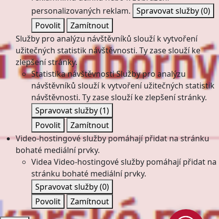
personalizovaných reklam.
Spravovat služby
(0)
Povolit
Zamítnout
Služby pro analýzu návštěvníků slouží k vytvoření
užitečných statistik návštěvnosti. Ty zase slouží ke
zlepšení stránky.
Statistika návštěvnosti
Služby pro analýzu
návštěvníků slouží k vytvoření užitečných statistik
návštěvnosti. Ty zase slouží ke zlepšení stránky.
Spravovat služby
(1)
Povolit
Zamítnout
Video-hostingové služby pomáhají přidat na stránku
bohaté mediální prvky.
Videa
Video-hostingové služby pomáhají přidat na
stránku bohaté mediální prvky.
Spravovat služby
(0)
Povolit
Zamítnout