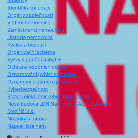
Smlouvy
Identifikační údaje
Orgány společnosti
Vedení nemocnice
Zaměstnanci nemocnice
Historie nemocnice
Kvalita a bezpečí
Organizační schéma
Výzvy k podání nabídek
Ochrana osobních údajů
Oznamování (whistleblowing)
Oznámení o záměru přeměny
Kyberbezpečnost
Rozvoj elektronického zdravotnictví
Nová budova LDN Nemocnice AGEL Valašské
Meziříčí a.s.
Novinky a média
Napsali jste nám