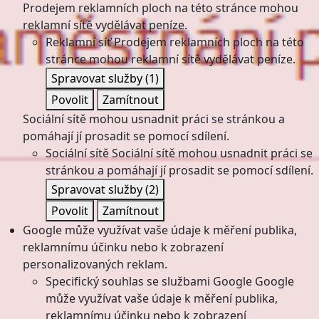
Prodejem reklamních ploch na této stránce mohou
reklamní sítě vydělávat peníze.
Reklamní síť
Prodejem reklamních ploch na této
stránce mohou reklamní sítě vydělávat peníze.
Spravovat služby
(1)
Povolit
Zamítnout
Sociální sítě mohou usnadnit práci se stránkou a
pomáhají jí prosadit se pomocí sdílení.
Sociální sítě
Sociální sítě mohou usnadnit práci se
stránkou a pomáhají jí prosadit se pomocí sdílení.
Spravovat služby
(2)
Povolit
Zamítnout
Google může využívat vaše údaje k měření publika,
reklamnímu účinku nebo k zobrazení
personalizovaných reklam.
Specifický souhlas se službami Google
Google
může využívat vaše údaje k měření publika,
reklamnímu účinku nebo k zobrazení