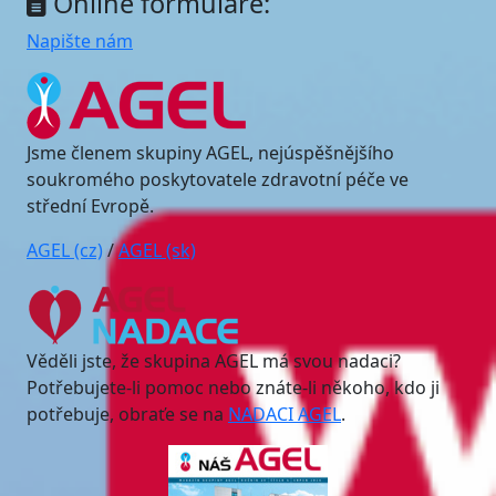
Online formuláře:
Napište nám
Jsme členem skupiny AGEL, nejúspěšnějšího
soukromého poskytovatele zdravotní péče ve
střední Evropě.
AGEL (cz)
/
AGEL (sk)
Věděli jste, že skupina AGEL má svou nadaci?
Potřebujete-li pomoc nebo znáte-li někoho, kdo ji
potřebuje, obraťe se na
NADACI AGEL
.