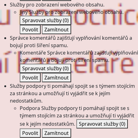
Služby pro zobrazení webového obsahu.
Jiný
Služby pro zobrazení webového obsahu.
Spravovat služby
(0)
Povolit
Zamítnout
Správce komentářů zajišťují vyplňování komentářů a
bojují proti šíření spamu.
Komentáře
Správce komentářů zajišťují vyplňování
komentářů a bojují proti šíření spamu.
Spravovat služby
(0)
Povolit
Zamítnout
Služby podpory ti pomáhají spojit se s týmem stojícím
za stránkou a umožňují ti vyjádřit se k jejím
nedostatkům.
Podpora
Služby podpory ti pomáhají spojit se s
týmem stojícím za stránkou a umožňují ti vyjádřit
se k jejím nedostatkům.
Spravovat služby
(0)
Povolit
Zamítnout