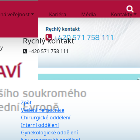
ná veřejnost
Kariéra
Média
Kontakty
Rychlý kontakt
ny
+420 571 758 111
Zpět
Vedení nemocnice
Chirurgické oddělení
Interní oddělení
Gynekologické oddělení