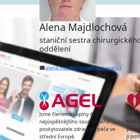
Alena Majdlochová
staniční sestra chirurgického
oddělení
571 758 331
alena.majdlochova@nvm.agel.cz
Věděl
Jsme členem skupiny AGEL,
svou 
nejúspěšnějšího soukromého
pomoc
poskytovatele zdravotní péče ve
ji po
střední Evropě.