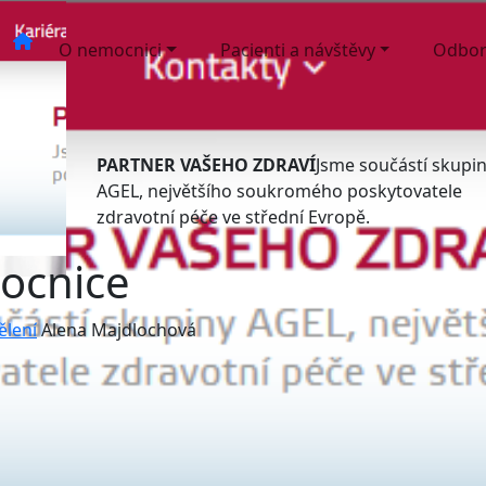
O nemocnici
Pacienti a návštěvy
Odbor
PARTNER VAŠEHO ZDRAVÍ
Jsme součástí skupi
AGEL, největšího soukromého poskytovatele
zdravotní péče ve střední Evropě.
ocnice
ělení
Alena Majdlochová