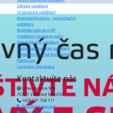
Novorozenecké oddělení
Dětské oddělení
Urologické oddělení
Anesteziologicko - resuscitační
oddělení
Multidisciplinární JIP
Oddělení následné péče
Rehabilitační oddělení
Radiodiagnostické oddělení
Oddělení klinické biochemie
Patologie
Centrální sterilizace
Kontaktujte nás
U Nemocnice 980
757 01 Valašské Meziříčí
+420 571 758 111
Telefonní seznam
Jak nás najdete