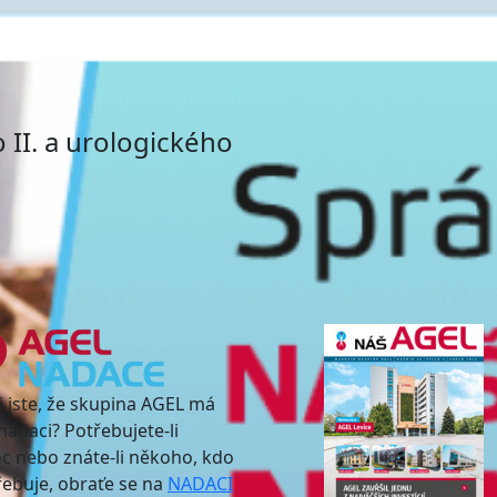
 II. a urologického
i jste, že skupina AGEL má
nadaci? Potřebujete-li
 nebo znáte-li někoho, kdo
třebuje, obraťe se na
NADACI