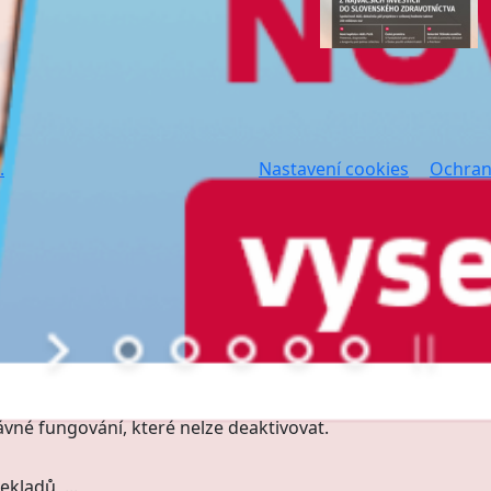
.
Nastavení cookies
Ochran
ávné fungování, které nelze deaktivovat.
kladů, ...