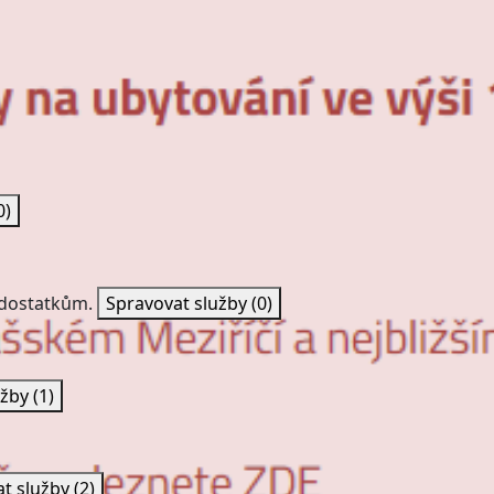
0)
nedostatkům.
Spravovat služby
(0)
užby
(1)
at služby
(2)