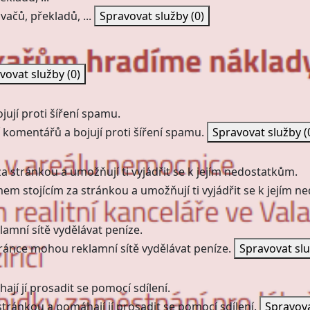
vačů, překladů, ...
Spravovat služby
(0)
vovat služby
(0)
ují proti šíření spamu.
 komentářů a bojují proti šíření spamu.
Spravovat služby
(
a stránkou a umožňují ti vyjádřit se k jejím nedostatkům.
mem stojícím za stránkou a umožňují ti vyjádřit se k jejím 
amní sítě vydělávat peníze.
ránce mohou reklamní sítě vydělávat peníze.
Spravovat sl
jí jí prosadit se pomocí sdílení.
stránkou a pomáhají jí prosadit se pomocí sdílení.
Spravov