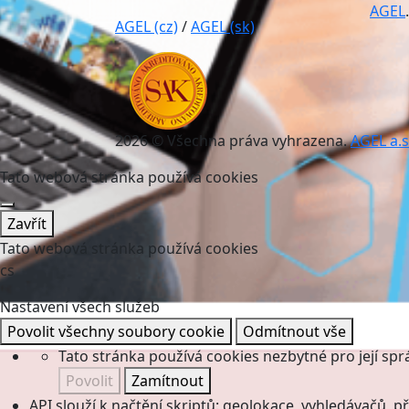
AGEL
.
AGEL (cz)
/
AGEL (sk)
2026 © Všechna práva vyhrazena.
AGEL a.s
Tato webová stránka používá cookies
Zavřít
Tato webová stránka používá cookies
cs
Nastavení všech služeb
Povolit všechny soubory cookie
Odmítnout vše
Tato stránka používá cookies nezbytné pro její spr
Povolit
Zamítnout
API slouží k načtění skriptů: geolokace, vyhledávačů, pře