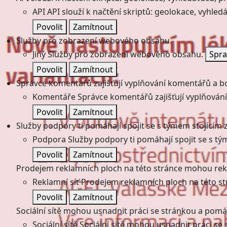
API
API slouží k načtění skriptů: geolokace, vyhledá
Povolit
Zamítnout
Služby pro zobrazení webového obsahu.
Jiný
Služby pro zobrazení webového obsahu.
Spra
Povolit
Zamítnout
Správce komentářů zajišťují vyplňování komentářů a boj
Komentáře
Správce komentářů zajišťují vyplňování
Povolit
Zamítnout
Služby podpory ti pomáhají spojit se s týmem stojícím z
Podpora
Služby podpory ti pomáhají spojit se s tý
Povolit
Zamítnout
Prodejem reklamních ploch na této stránce mohou rekl
Reklamní síť
Prodejem reklamních ploch na této st
Povolit
Zamítnout
Sociální sítě mohou usnadnit práci se stránkou a pomáha
Sociální sítě
Sociální sítě mohou usnadnit práci se 