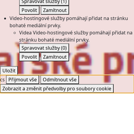
Spravovat služby
(1)
Povolit
Zamítnout
Video-hostingové služby pomáhají přidat na stránku
bohaté mediální prvky.
Videa
Video-hostingové služby pomáhají přidat na
stránku bohaté mediální prvky.
Spravovat služby
(0)
Povolit
Zamítnout
Uložit
cs
Přijmout vše
Odmítnout vše
Zobrazit a změnit předvolby pro soubory cookie