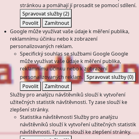
stránkou a pomáhají jí prosadit se pomocí sdílení.
Spravovat služby
(2)
Povolit
Zamítnout
Google může využívat vaše údaje k měření publika,
reklamnímu účinku nebo k zobrazení
personalizovaných reklam.
Specifický souhlas se službami Google
Google
může využívat vaše údaje k měření publika,
reklamnímu účinku nebo k zobrazení
personalizovaných reklam.
Spravovat služby
(0)
Povolit
Zamítnout
Služby pro analýzu návštěvníků slouží k vytvoření
užitečných statistik návštěvnosti. Ty zase slouží ke
zlepšení stránky.
Statistika návštěvnosti
Služby pro analýzu
návštěvníků slouží k vytvoření užitečných statistik
návštěvnosti. Ty zase slouží ke zlepšení stránky.