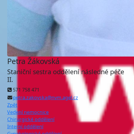
Petra Žákovská
Staniční sestra oddělení následné péče
II.
571 758 471
petra.zakovska@nvm.agel.cz
Zpět
Vedení nemocnice
Chirurgické oddělení
Interní oddělení
Gynekologické oddělení