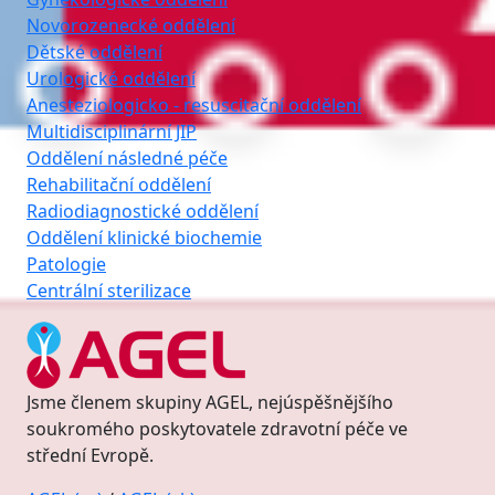
Novorozenecké oddělení
Dětské oddělení
Urologické oddělení
Anesteziologicko - resuscitační oddělení
Multidisciplinární JIP
Oddělení následné péče
Rehabilitační oddělení
Radiodiagnostické oddělení
Oddělení klinické biochemie
Patologie
Centrální sterilizace
Jsme členem skupiny AGEL, nejúspěšnějšího
soukromého poskytovatele zdravotní péče ve
střední Evropě.