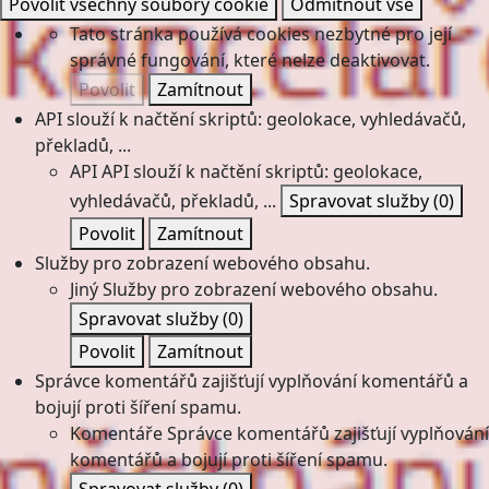
Povolit všechny soubory cookie
Odmítnout vše
Tato stránka používá cookies nezbytné pro její
správné fungování, které nelze deaktivovat.
Povolit
Zamítnout
API slouží k načtění skriptů: geolokace, vyhledávačů,
překladů, ...
API
API slouží k načtění skriptů: geolokace,
vyhledávačů, překladů, ...
Spravovat služby
(0)
Povolit
Zamítnout
Služby pro zobrazení webového obsahu.
Jiný
Služby pro zobrazení webového obsahu.
Spravovat služby
(0)
Povolit
Zamítnout
Správce komentářů zajišťují vyplňování komentářů a
bojují proti šíření spamu.
Komentáře
Správce komentářů zajišťují vyplňování
komentářů a bojují proti šíření spamu.