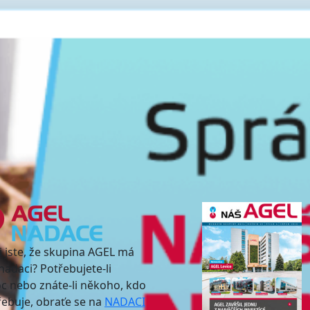
i jste, že skupina AGEL má
nadaci? Potřebujete-li
 nebo znáte-li někoho, kdo
třebuje, obraťe se na
NADACI