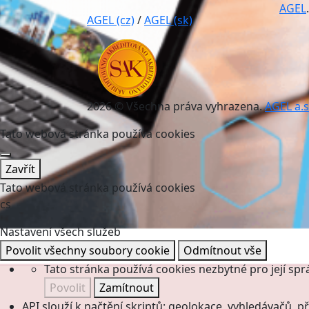
AGEL
.
AGEL (cz)
/
AGEL (sk)
2026 © Všechna práva vyhrazena.
AGEL a.s
Tato webová stránka používá cookies
Zavřít
Tato webová stránka používá cookies
cs
Nastavení všech služeb
Povolit všechny soubory cookie
Odmítnout vše
Tato stránka používá cookies nezbytné pro její spr
Povolit
Zamítnout
API slouží k načtění skriptů: geolokace, vyhledávačů, pře