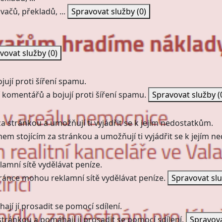
vačů, překladů, ...
Spravovat služby
(0)
vovat služby
(0)
ují proti šíření spamu.
 komentářů a bojují proti šíření spamu.
Spravovat služby
(
a stránkou a umožňují ti vyjádřit se k jejím nedostatkům.
mem stojícím za stránkou a umožňují ti vyjádřit se k jejím 
amní sítě vydělávat peníze.
ránce mohou reklamní sítě vydělávat peníze.
Spravovat sl
jí jí prosadit se pomocí sdílení.
stránkou a pomáhají jí prosadit se pomocí sdílení.
Spravov