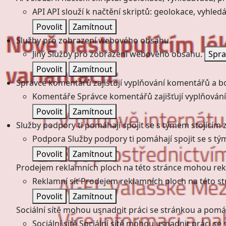
API
API slouží k načtění skriptů: geolokace, vyhledá
Povolit
Zamítnout
Služby pro zobrazení webového obsahu.
Jiný
Služby pro zobrazení webového obsahu.
Spra
Povolit
Zamítnout
Správce komentářů zajišťují vyplňování komentářů a boj
Komentáře
Správce komentářů zajišťují vyplňování
Povolit
Zamítnout
Služby podpory ti pomáhají spojit se s týmem stojícím z
Podpora
Služby podpory ti pomáhají spojit se s tý
Povolit
Zamítnout
Prodejem reklamních ploch na této stránce mohou rekl
Reklamní síť
Prodejem reklamních ploch na této st
Povolit
Zamítnout
Sociální sítě mohou usnadnit práci se stránkou a pomáha
Sociální sítě
Sociální sítě mohou usnadnit práci se 