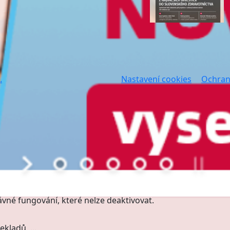
.
Nastavení cookies
Ochran
ávné fungování, které nelze deaktivovat.
kladů, ...