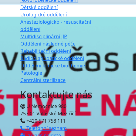
Novorozenecké oddělení
Dětské oddělení
Urologické oddělení
Anesteziologicko - resuscitační
oddělení
Multidisciplinární JIP
Oddělení následné péče
Rehabilitační oddělení
Radiodiagnostické oddělení
Oddělení klinické biochemie
Patologie
Centrální sterilizace
Kontaktujte nás
U Nemocnice 980
757 01 Valašské Meziříčí
+420 571 758 111
Telefonní seznam
Jak nás najdete