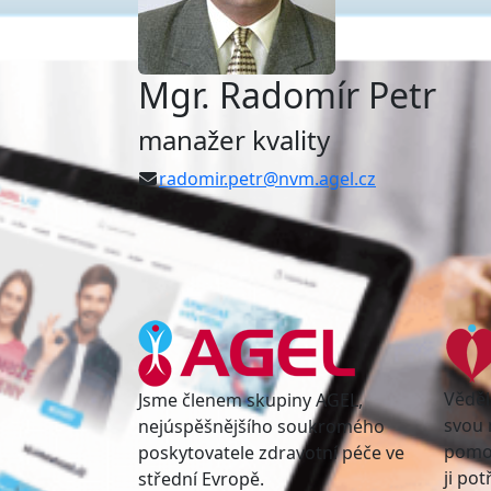
Mgr. Radomír Petr
manažer kvality
radomir.petr@nvm.agel.cz
Věděl
Jsme členem skupiny AGEL,
svou 
nejúspěšnějšího soukromého
pomoc
poskytovatele zdravotní péče ve
ji po
střední Evropě.