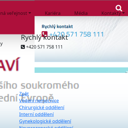
ná veřejnost
Kariéra
Média
Kontakty
Rychlý kontakt
ny
+420 571 758 111
Zpět
Vedení nemocnice
Chirurgické oddělení
Interní oddělení
Gynekologické oddělení