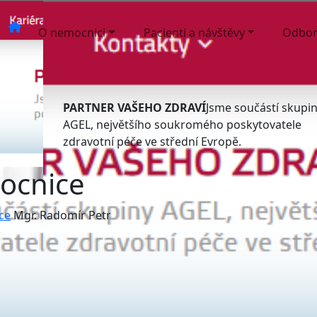
O nemocnici
Pacienti a návštěvy
Odbor
PARTNER VAŠEHO ZDRAVÍ
Jsme součástí skupi
AGEL, největšího soukromého poskytovatele
zdravotní péče ve střední Evropě.
ocnice
ce
Mgr. Radomír Petr