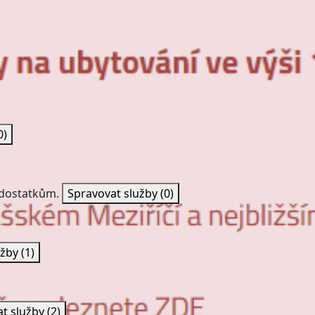
0)
nedostatkům.
Spravovat služby
(0)
užby
(1)
at služby
(2)